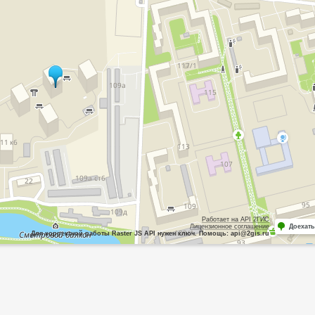
Работает на API 2ГИС
Лицензионное соглашение
Доехать
Для корректной работы Raster JS API нужен ключ. Помощь: api@2gis.ru