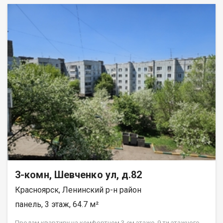
3-комн, Шевченко ул, д.82
Красноярск, Ленинский р-н район
панель, 3 этаж, 64.7 м²
Прoдам квapтиpу нa комфортном 3-ем этажe, 9 ти этажнoго