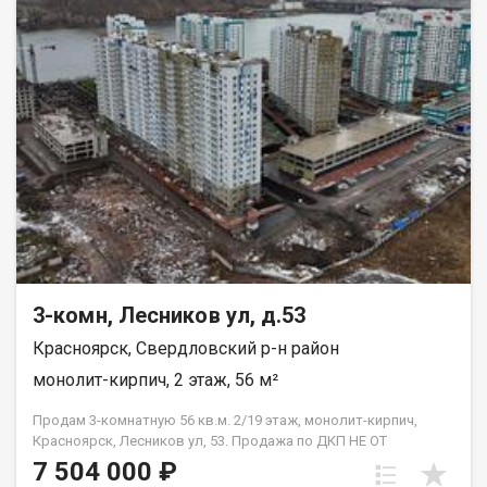
Благоустроенная набережная протяженностью 1450 метров
вдоль реки Енисей и 500 метров вдоль реки Базаиха с
организованными спусками к воде и остановкой речного
пассажирского транспорта возле ледовой арены. Сеть
пешеходных и велосипедно-роликовых дорожек по всему
району. Бесшумные современные лифты. Наземные
автостоянки на 175 и 297 машино-мест.
3-комн, Лесников ул, д.53
Красноярск, Свердловский р-н район
монолит-кирпич, 2 этаж, 56 м²
Продам 3-комнатную 56 кв.м. 2/19 этаж, монолит-кирпич,
Красноярск, Лесников ул, 53. Продажа по ДКП НЕ ОТ
ЗАСТРОЙЩИКА
7 504 000 ₽