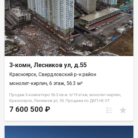
3-комн, Лесников ул, д.55
Красноярск, Свердловский р-н район
монолит-кирпич, 6 этаж, 56.3 м²
Продам 3-комнатную 56.3 кв.м. 6/19 этаж, монолит-кирпич,
Красноярск, Лесников ул, 55. Продажа по ДКП НЕ ОТ
ЗАСТРОЙЩИКА
7 600 500 ₽