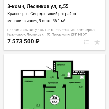
3-комн, Лесников ул, д.55
Красноярск, Свердловский р-н район
монолит-кирпич, 9 этаж, 56.1 м²
Продам 3-комнатную 56.1 кв.м. 9/19 этаж, монолит-кирпич,
Красноярск, Лесников ул, 55. Продажа по ДКП НЕ ОТ
ЗАСТРОЙЩИКА
7 573 500 ₽