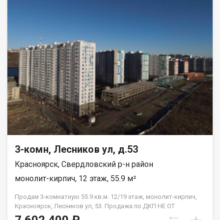
3-комн, Лесников ул, д.53
Красноярск, Свердловский р-н район
монолит-кирпич, 12 этаж, 55.9 м²
Продам 3-комнатную 55.9 кв.м. 12/19 этаж, монолит-кирпич,
Красноярск, Лесников ул, 53. Продажа по ДКП НЕ ОТ
ЗАСТРОЙЩИКА