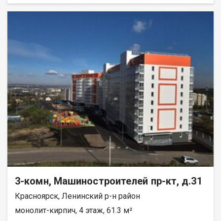
всех комнатах установлены тёплые полы с
электроподогревом. Останется только сделать финишную
отделку по своему вкусу. Первый этаж — удобно для семей с
детьми и пожилых людей (лифт не нужен, спокойный выход на
улицу). Балкон отсутствует, но это компенсируется отличной
планировкой и тёплыми полами. Условия покупки: • подходит
любой вид расчёта (ипотека, наличные, материнский капитал);
• возможна рассрочка; • покупатель комиссию не оплачивает.
Звоните, отвечу на все вопросы, организую показ.
3-комн, Машиностроителей пр-кт, д.31
Красноярск, Ленинский р-н район
монолит-кирпич, 4 этаж, 61.3 м²