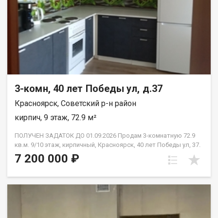
3-комн, 40 лет Победы ул, д.37
Красноярск, Советский р-н район
кирпич, 9 этаж, 72.9 м²
ПОЛУЧЕН ЗАДАТОК ДО 01.09.2026 Продам 3-комнатную 72.9
кв.м. 9/10 этаж, кирпичный, Красноярск, 40 лет Победы ул, 37.
Дом 2018 года постройки. Отделка от застройщика. Комнаты
7 200 000 ₽
изолированные: 13.4 м2 + 13.4 м2 + 18 м2., кухня 12.9 м2.,в
прихожей просторный квадратный холл, сан узел
раздельный, две лоджии незастеклённые. Высота потолков
2.65 м2. Новым владельцам остаётся вся мебель, которая
имеется в квартире. Это идеальный вариант для семьи с
детьми или для тех, кто планирует её создание -готовое