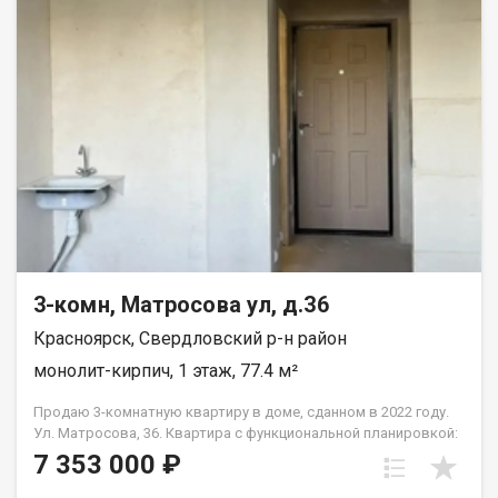
безопасное пространство. · Детская поликлиника — 5 минут
пешком. · 2 детских сада — 6 минут пешком. · Школа — 12 минут
неспешной прогулки. Всё необходимое для роста и развития
ребенка — в шаговой доступности, без необходимости
пользоваться машиной. Квартира продаётся в связи с
переездом в другой город. Квартира без перепланировок, без
обременений. Рассмотрим все виды расчёта. Полное юр
сопровождение сделки. Помощь в оформлении ипотеки.
Квартира на ключах, покажу в удобное для вас время по
договорённости.
3-комн, Матросова ул, д.36
Красноярск, Свердловский р-н район
монолит-кирпич, 1 этаж, 77.4 м²
Продаю 3-комнатную квартиру в доме, сданном в 2022 году.
Ул. Матросова, 36. Квартира с функциональной планировкой:
• три отдельные комнаты; • отдельная кухня; • два санузла.
7 353 000 ₽
Состояние — получистовая отделка: выполнена стяжка пола,
стены оштукатурены, разведены электрика и сантехника. Во