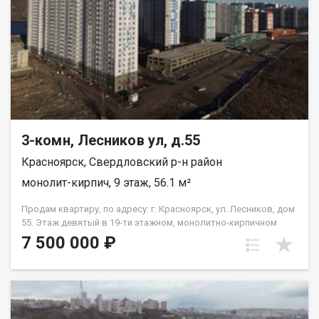
3-комн, Лесников ул, д.55
Красноярск, Свердловский р-н район
монолит-кирпич, 9 этаж, 56.1 м²
Продам квартиру, по адресу: г. Красноярск, ул. Лесников, дом
55. Этаж девятый в 19-ти этажном, монолитно-кирпичном
доме. Общая площадь- 56,1 кв.м., кухня-гостиная-18 кв.м.,
7 500 000 ₽
жилая--26,2 кв.м. Предчистовая отделка от застройщика.
Экологически благоприятный район с красивыми видами на
реку Енисей и предгорье Саян. Высокая транспортная
доступность до других районов города. Близость знаковых
мест отдыха, досуга и развлечений - заповедник «Столбы»,
Фанпарк «Бобровый лог» и парк флоры и фауны «Роев ручей».