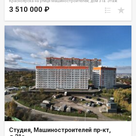
Красноярска на улице Машиностроителей, дом 31а. Этаж
восьмой, в девяти этажном монолитно-кирпичном доме.
3 510 000 ₽
Предчистовая отделка от застройщика. Удобно семьям с
детьми (школы и детсады в радиусе 500 м).
Студия, Машиностроителей пр-кт,