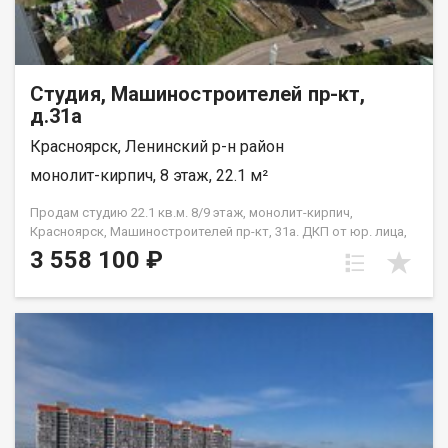
Студия, Машиностроителей пр-кт,
д.31а
Красноярск, Ленинский р-н район
монолит-кирпич, 8 этаж, 22.1 м²
Продам студию 22.1 кв.м. 8/9 этаж, монолит-кирпич,
Красноярск, Машиностроителей пр-кт, 31а. ДКП от юр. лица,
не от Застройщика
3 558 100 ₽