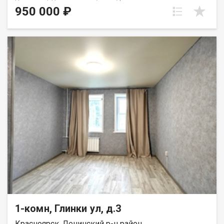
трёхэтажного кирпичного дома. В квартире всего шесть
950 000 ₽
комнат, общая кухня и раздельный санузел. Комната в
хорошем состоянии, окно ПВХ, на полу линолеум, железная
дверь. Район с развитой инфраструктурой, рядом магазины,
школа, остановки общественного транспорта. Комната без
обременений и долгов, один взрослый собственник, чистая
продажа, цена 950 т.р.
1-комн, Глинки ул, д.3
Красноярск, Ленинский р-н район