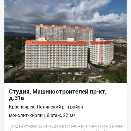
площадка для отдыха. Все очень чистенькое и по домашнему!
Инфраструктура: Удачное расположение дома, в шаговой
доступности школа № 148 и детский сад, остановки
общественного транспорта и все необходимое для
комфортного проживания. Условия продажи: Документы
проверены и готовы к сделке! Показ по договоренности.
Студия, Машиностроителей пр-кт,
д.31а
Красноярск, Ленинский р-н район
монолит-кирпич, 8 этаж, 22 м²
Продам студию 22 кв.м., дом расположен в Ленинском районе