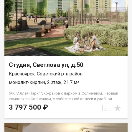
сантехника. Квартира-студия расположена на 2 этаже 10-
этажного дома. Квартира не подходит под программу
семейная ипотека. Возможен торг.
Студия, Светлова ул, д.50
Красноярск, Советский р-н район
монолит-кирпич, 2 этаж, 21.7 м²
ЖК "Аллея Парк" Эко-район с парком в Солнечном. Первый
комплекс в Солнечном, с собственной аллеей и удобной
инфраструктурой. Дизайнерские подьездные группы,
3 797 500 ₽
авторский ландшафтный декор, современные спортивные
площадки и лучшие традиции современного района для
комфортной жизни! План строительства Жилой комплекс
включает семь домов в монолитно-кирпичном исполнении,