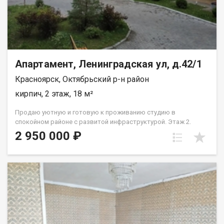
Апартамент, Ленинградская ул, д.42/1
Красноярск, Октябрьский р-н район
кирпич, 2 этаж, 18 м²
Продаю уютную и готовую к проживанию студию в
спокойном районе с развитой инфраструктурой. Этаж 2.
Общая площадь 18 кв.м. Идеальный вариант для студентов
2 950 000 ₽
близлежащих институтов СФУ или в качестве первого
собственного жилья. Современный ремонт: натяжные
потолки, качественные обои и ламинат, санузел в кафеле. По
договоренности остаётся мебель и бытовая техника. Окна
выходят во двор. . Вся необходимая инфраструктура рядом—
магазины, аптеки, кофейни и рестораны, парк, спортивный
стадион — в шаговой доступности. Один взрослый
собственник. Рассмотрим все виды расчёта. Укажем всю
сумму в договоре. Полное юр сопровождение сделки.