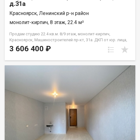
д.31а
Красноярск, Ленинский р-н район
монолит-кирпич, 8 этаж, 22.4 м²
Продам студию 22.4 кв.м. 8/9 этаж, монолит-кирпич,
Красноярск, Машиностроителей пр-кт, 31а. ДКП от юр. лица,
не от Застройщика
3 606 400 ₽