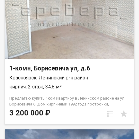
Помощь в оформлении ипотеки. Документы готовы к
быстрой сделке Покажу в удобное для вас время по
договорности.
1-комн, Борисевича ул, д.6
Красноярск, Ленинский р-н район
кирпич, 2 этаж, 34.8 м²
Предлагаю купить 1ком квартиру в Ленинском районе на ул.
Борисевича 6. Дом кирпичный 1992 года постройки,
просторная комната, санузел раздельный, большая лоджия,
3 200 000 ₽
широкие подоконники. Квартира просторная, светлая и очень
теплая. Квартира требует капитального ремонта, что
компенсируется ценой. Придомовая территория: Двор
закрытого типа, внутри хорошая детская площадка и