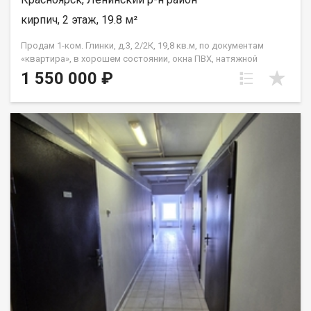
кирпич, 2 этаж, 19.8 м²
Продам 1-ком. Глинки, д.3, 2/2К, 19,8 кв.м, по документам
«квартира», в хорошем состоянии, окна ПВХ, натяжной
потолок, на полу линолеум, совмещенный санузел. Квартира
1 550 000 ₽
не требует вложений, «заходи и живи». В шаговой
доступности школа №50, детсад, магазины. Один взрослый
собственник, материнский капитал при покупке не
использовался, чистая продажа, цена 1550 т.р.