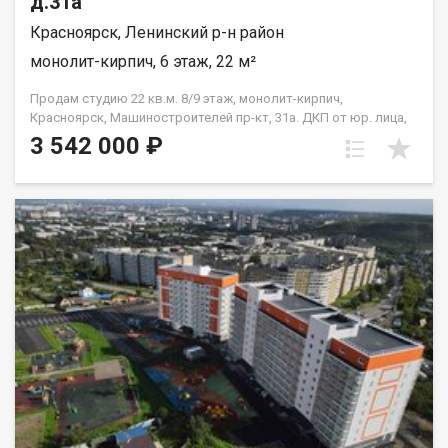
д.31а
Красноярск, Ленинский р-н район
монолит-кирпич, 6 этаж, 22 м²
Продам студию 22 кв.м. 8/9 этаж, монолит-кирпич,
Красноярск, Машиностроителей пр-кт, 31а. ДКП от юр. лица,
не от Застройщика
3 542 000 ₽