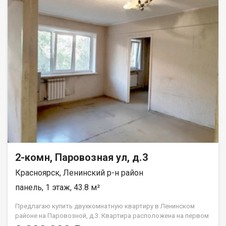
расположенных по периметру. Ландшафтной доминантой
выступает озелененная пешеходная аллея, объединяющая
ряд локаций для активного и пассивного отдыха. Формат
проекта Для комфорта будущих жителей ЖК при
строительстве домов будут использоваться только
высококачественные материалы. Парковки в жилом
комплексе – экологичные, засеянные газонной травой и
укрепленные решёткой.
2-комн, Паровозная ул, д.3
Красноярск, Ленинский р-н район
панель, 1 этаж, 43.8 м²
Предлагаю купить двухкомнатную квартиру в Ленинском
районе на Паровозной, д.3. Квартира расположена на первом
этаже пятиэтажного панельного дома. Дом находится в тихом,