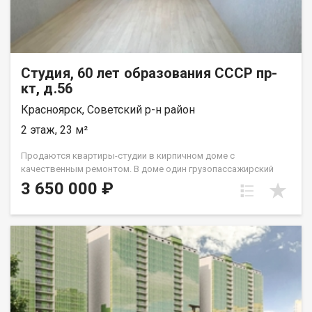
Студия, 60 лет образования СССР пр-
кт, д.56
Красноярск, Советский р-н район
2 этаж, 23 м²
Продаются квартиры-студии в кирпичном доме с
качественным ремонтом. В доме один грузопассажирский
лифт. Во дворе - детская игровая площадка, парковочные
3 650 000 ₽
места. За домом расположена большая парковочная
площадка. Рядом с домом супермаркет "Командор",
продуктовый дискаунтер "Батон", аптека, магазин одежды и
обуви. В шаговой доступности находятся детские сады и
школы, автобусная остановка с хорошей транспортной
развязкой. В студии произведен качественный ремонт от
застройщика. В квартире есть все, для того, чтоб заехать
сразу и жить. установлена сантехника, двери и домофон,
Сделан ремонт: обои, натяжные потолки, линолеум,