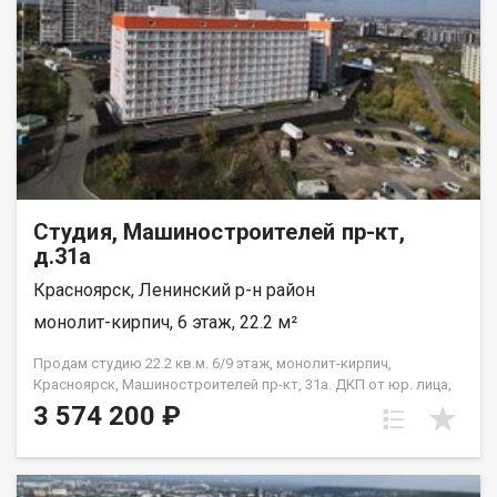
Студия, Машиностроителей пр-кт,
д.31а
Красноярск, Ленинский р-н район
монолит-кирпич, 6 этаж, 22.2 м²
Продам студию 22.2 кв.м. 6/9 этаж, монолит-кирпич,
Красноярск, Машиностроителей пр-кт, 31а. ДКП от юр. лица,
не от Застройщика
3 574 200 ₽