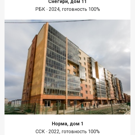
Снегири, дом 11
1450 метров вдоль реки Енисей и 500 метров вдоль реки
РБК ∙ 2024, готовность 100%
Базаиха с организованными спусками к воде и остановкой
речного пассажирского транспорта возле ледовой арены.
Сеть пешеходных и велосипедно-роликовых дорожек по
всему району. В целях безопасности велосипедно-роликовая
дорожка от пешеходной изолирована бордюром высотой 10
см. В пер
Норма, дом 1
ССК ∙ 2022, готовность 100%