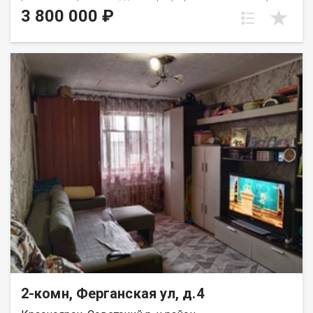
этаже пятиэтажного панельного дома. Дом находится в тихом,
3 800 000 ₽
спокойном и очень зеленом районе, окна выходят во двор,
высоко от земли. Квартира требует ремонта, установлены
стекло пакеты и новые радиаторы. Для хранения вещей есть
вместительная кладовка. Развитая инфраструктура, в
шаговой доступности школы, детские сада, Аэрокосмический
колледж, автобусные остановки и все необходимое для
комфортного проживания. Выход на сделку возможен после
первого сентября. Вся сумма в договоре, один взрослый
собственник.
2-комн, Ферганская ул, д.4