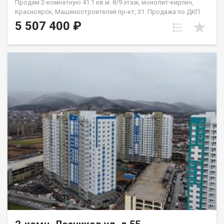
Продам 2-комнатную 41.1 кв.м. 8/9 этаж, монолит-кирпич,
Красноярск, Машиностроителей пр-кт, 31. Продажа по ДКП
НЕ ОТ ЗАСТРОЙЩИКА
5 507 400 ₽