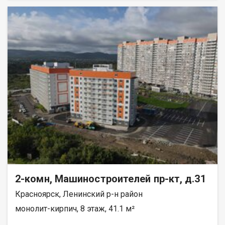
реку Енисей и предгорье Саян. Высокая транспортная
доступность до других районов города. Близость знаковых
мест отдыха, досуга и развлечений - заповедник «Столбы»,
Фанпарк «Бобровый лог» и парк флоры и фауны «Роев ручей».
Благоустроенная набережная протяженностью 1450 метров
вдоль реки Енисей и 500 метров вдоль реки Базаиха с
организованными спусками к воде и остановкой речного
пассажирского транспорта возле ледовой арены. Сеть
пешеходных и велосипедно-роликовых дорожек по всему
району. Бесшумные современные лифты. Наземные
автостоянки на 175 и 297 машино-мест.
2-комн, Машиностроителей пр-кт, д.31
Красноярск, Ленинский р-н район
монолит-кирпич, 8 этаж, 41.1 м²