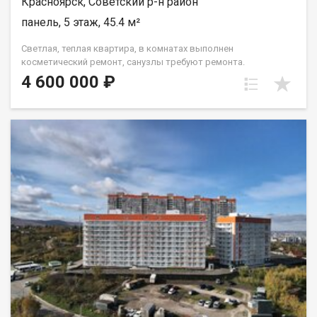
Красноярск, Советский р-н район
панель, 5 этаж, 45.4 м²
Светлая, теплая квартира, в комнатах выполнен
косметический ремонт, санузлы требуют ремонта.
Установлены окна ПВХ, балкон остеклен ( дерево). Проход на
4 600 000 ₽
этаж закрывается. Дом газифицирован! Район с развитой
инфраструктурой, в шаговой доступности 2 детских сада, 2
школы, плавательный клуб Сибирь, церковь, дворец
культуры и спорта Металлургов, магазины, торговый
комплекс Роща, парк "Гвардейский", набережная "Зеленый
берег". Без проблем можно уехать в любую точку города.
Документы полностью готовы к продаже, долгов и
обременений на квартире нет! Торг возможен! Чистая
продажа.