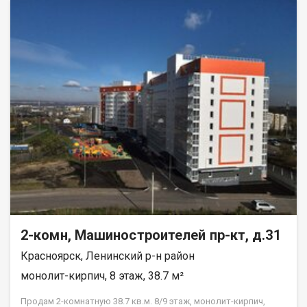
вам тишину и спокойствие. Квартира в аккуратном жилом
состоянии, что дает вам возможность создать интерьер по
своему вкусу и воплотить любые дизайнерские идеи.
Совмещенный санузел, который можно оборудовать по
своему усмотрению. В шаговой доступности находятся все
необходимые объекты инфраструктуры: школы, детские
сады, клиники и магазины. Это идеальное местоположение
для семей с детьми и всех, кто ценит удобство и доступность
городских благ. Рассмотрим все виды расчёта. Возможно
использование мат капитала и жилищного сертификата.
Полное юр сопровождение сделки. Помощь в оформлении
ипотеки. Покажу в удобное для вас время по договорённости.
2-комн, Машиностроителей пр-кт, д.31
Красноярск, Ленинский р-н район
монолит-кирпич, 8 этаж, 38.7 м²
Продам 2-комнатную 38.7 кв.м. 8/9 этаж, монолит-кирпич,