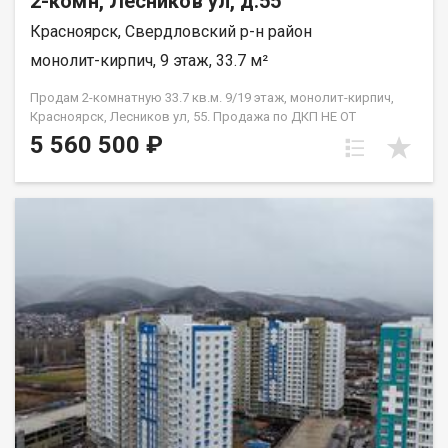
2-комн, Лесников ул, д.55
Красноярск, Свердловский р-н район
монолит-кирпич, 9 этаж, 33.7 м²
Продам 2-комнатную 33.7 кв.м. 9/19 этаж, монолит-кирпич,
Красноярск, Лесников ул, 55. Продажа по ДКП НЕ ОТ
ЗАСТРОЙЩИКА
5 560 500 ₽