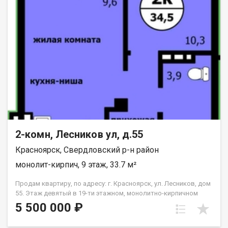
2-комн, Лесников ул, д.55
Красноярск, Свердловский р-н район
монолит-кирпич, 9 этаж, 33.7 м²
Продам квартиру, по адресу: г. Красноярск, ул. Лесников, дом
55. Этаж девятый в 19-ти этажном, монолитно-кирпичном
доме. Общая площадь- 33.7 кв.м., кухня-гостиная-14,6 кв.м.,
5 500 000 ₽
спальня--10,3 кв.м. Предчистовая отделка от застройщика.
Экологически благоприятный район с красивыми видами на