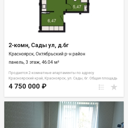
2-комн, Сады ул, д.6г
Красноярск, Октябрьский р-н район
панель, 3 этаж, 46.04 м²
Продается 2-комнатные апартаменты по адресу
Красноярский край, Красноярск, ул. Сады, 6г. Общая площадь
квартиры — 46,04 кв.м., Апартаменты предлагаются как
4 750 000 ₽
универсальный вид недвижимости: - для собственного
проживания; - сдачи в аренду (близость к СФУ и средними
учебными заведениям); - использования как помещения для
бизнеса. В экологически чистом районе. Возможна ипотека.