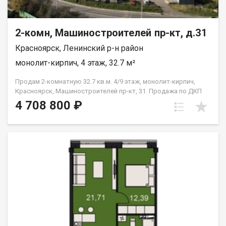
2-комн, Машиностроителей пр-кт, д.31
Красноярск, Ленинский р-н район
монолит-кирпич, 4 этаж, 32.7 м²
Продам 2-комнатную 32.7 кв.м. 4/9 этаж, монолит-кирпич,
Красноярск, Машиностроителей пр-кт, 31. Продажа по ДКП
НЕ ОТ ЗАСТРОЙЩИКА
4 708 800 ₽