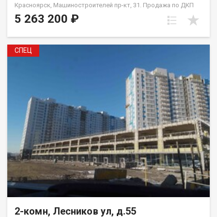
Красноярск, Машиностроителей пр-кт, 31. Продажа по ДКП
НЕ ОТ ЗАСТРОЙЩИКА
5 263 200 ₽
СПЕЦ
2-комн, Лесников ул, д.55