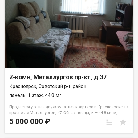
2-комн, Металлургов пр-кт, д.37
Красноярск, Советский р-н район
панель, 1 этаж, 44.8 м²
Продается уютная двухкомнатная квартира в Красноярске, на
проспекте Металлургов, 47. Общая площадь — 44,8 кв. м,
жилая площадь — 28 кв. м, кухня — 6 кв. м. Квартира
5 000 000 ₽
расположена на первом этаже пятиэтажного панельного
дома, построенного в 1967 году. Высота потолков
составляет 2,5 метра. Окна выходят во двор, что обеспечит