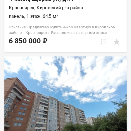
Красноярск, Кировский р-н район
панель, 1 этаж, 64.5 м²
Описание: Предлагаем купить 4-ком квартиру в Кировском
районе г. Красноярска. Расположена на первом этаже
пятиэтажного панельного дома. Планировка квартиры -
6 850 000 ₽
ленинградка. Три комнаты в квартире раздельные, одна
проходная. Санузел совмещен, балкона нет. Окна, не смотря
на то, что это первый этаж, находятся высоко. Состояние
квартиры: Окна ПВХ, радиаторы отопления AL и чугун. Стены-
обои, на полу линолеум. Санузел в кафеле, сантехника в
хорошем рабочем состоянии, установлена ванна с
гидромассажем. Квартира расположена на первом этаже
можно использовать как нежилое. Инфраструктура:
Просторный двор, оборудован детской площадкой, есть
места для парковки машин. Отличная транспортная
доступность. Инфраструктура района развита. В шаговой
доступности школа №135, лицей №6, д.сад №278, много
магазинов, павильонов. Для отдыха рядом Дворец культуры
Кировского района, Кировский сквер. Условия продажи:
Квартира продается без обременений. Мат. капитал не
использовался. Обременений нет. Покупатель, при покупке