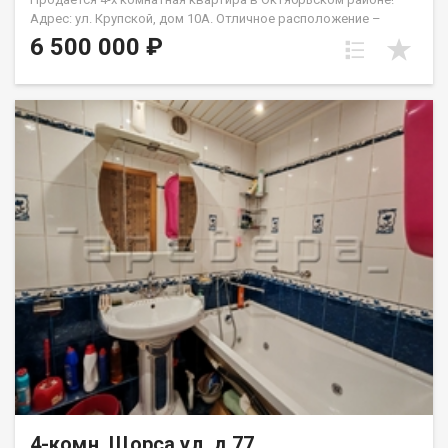
Адрес: ул. Крупской, дом 10А. Отличное расположение –
рядом остановка и сквер Серебряный с детскими игровыми
6 500 000 ₽
площадками и зоной для выгул собак. Зимой в сквере
заливают горки и устанавливают большую елку, что создаёт
теплую атмосферу для семейного отдыха. ️ Удобство
расположения: Квартира находится всего в 10 минутах до
центра города, Гремячей гривы и СФУ. Отличная транспортная
доступность с многочисленными автобусными маршрутами. В
близости крупный ТРЦ на Свободном – всего пару минут на
автобусе. Парковка: У дома большая парковочная зона –
никогда не будет проблем с машиной! ️ Инфраструктура: На
первом этаже расположены пункты выдачи, а в соседнем
доме – продуктовый магазин. В 200 метрах находится
Красный Яр. Также рядом несколько детских садов и Лицей №
8, что очень удобно для семей с детьми. Идеальный вариант:
Квартира подходит как для проживания, так и для сдачи в
аренду. Цена 4 х комнатной квартиры как стоимость
двухкомнатной!!!
4-комн, Щорса ул, д.77