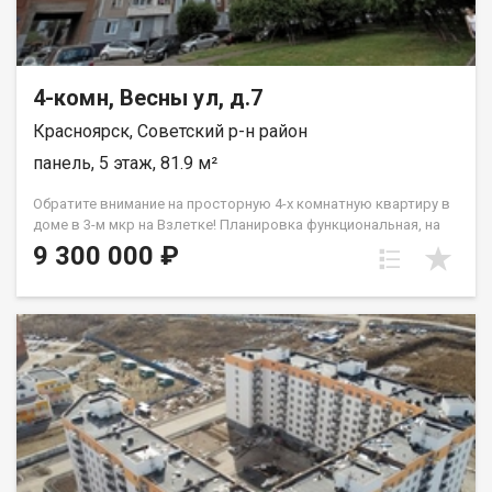
данного объекта оплачивает проведение сделки. Если
остались вопросы, звоните с 9.00 до 20.00 часов.
4-комн, Весны ул, д.7
Красноярск, Советский р-н район
панель, 5 этаж, 81.9 м²
Обратите внимание на просторную 4-х комнатную квартиру в
доме в 3-м мкр на Взлетке! Планировка функциональная, на
противоположные стороны, комнаты изолированы.
9 300 000 ₽
Комфортный 5-й этаж. Особенности: состояние жилое, на полу
ламинат, застекленный балкон, железная входная дверь.
Квартира не угловая. Внутренний просторный двор. В
шаговой доступности (не переходя дорогу) 2 детских сада,
средняя школа № 149. Район с развитой инфраструктурой,
удобной транспортной развязкой. Организую показ в удобное
для Вас время. Бесплатная консультация ипотечного брокера.
Скидка нашим клиентам по ипотечной ставке. Гарантия
безопасной сделки. Звоните!