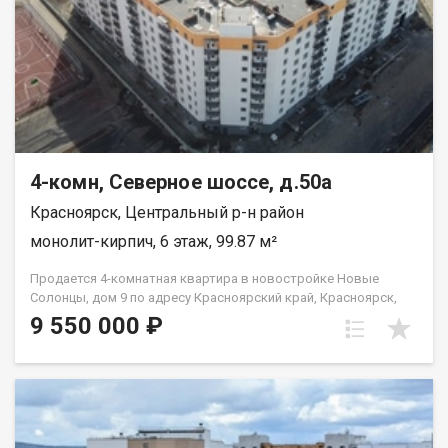
4-комн, Северное шоссе, д.50а
Красноярск, Центральный р-н район
монолит-кирпич, 6 этаж, 99.87 м²
Продается 4-комнатная квартира в новостройке Новые
Солонцы, дом 9 по адресу Красноярский край, Красноярск,
Центральный район, Северное шоссе, д. 50а. Малая
9 550 000 ₽
этажность. Класс жилья-комфорт. Общая площадь квартиры
— 99,87 кв.м., жилая 60,85 кв.м., кухня 12 кв. Квартира с
отделкой «белый куб». Благоустроенный двор. Современные
игровые и спортивные площадки для детей и взрослых. Для
автомобилистов предусмотрено размещение открытых
автопарковок рядом с домом. Удобная развязка: до ТРЦ