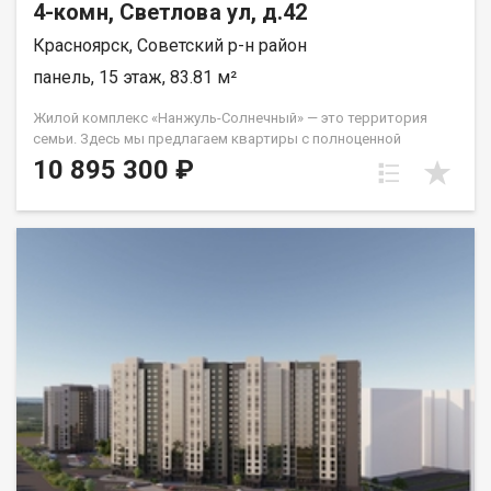
4-комн, Светлова ул, д.42
Красноярск, Советский р-н район
панель, 15 этаж, 83.81 м²
Жилой комплекс «Нанжуль-Солнечный» — это территория
семьи. Здесь мы предлагаем квартиры с полноценной
чистовой отделкой по ценам ниже, чем в среднем в
10 895 300 ₽
Красноярске. «Нанжуль-Солнечный» находится в
микрорайоне Солнечный, лидирующем по скорости
застройки в городе. Чтобы новоселам жилого комплекса
было комфортно, мы строим всю необходимую социальную
инфраструктуру. Во дворе, в шаговой доступности от домов,
уже работает современная школа на 1280 мест и детский сад,
рассчитанный на 300 малышей. На придомовых территориях
для жителей устроены зоны отдыха, места для спорта под
открытым небом и игровые площадки с безопасным
покрытием. Для пешеходов проектируются безопасные
дорожки, мощенные плиткой, а для автомобилистов —
достаточное количество наземных машиномест. Зона
парковки удалена от детских игровых площадок. Квартиры в
«Нанжуль-Солнечном» сдаются только с чистовой отделкой*:
стены оклеены обоями, уложен линолеум и кафельная плитка,