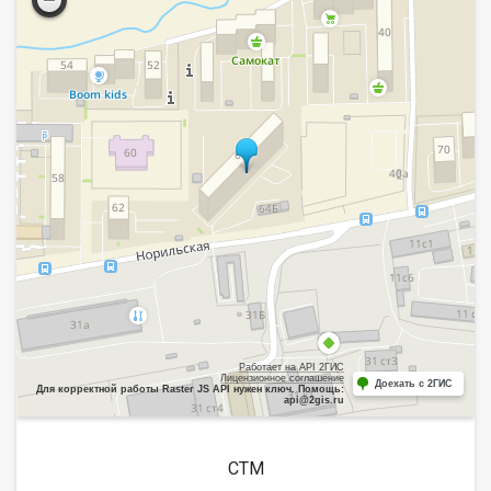
Работает на API 2ГИС
Лицензионное соглашение
Доехать с 2ГИС
Для корректной работы Raster JS API нужен ключ. Помощь:
api@2gis.ru
СТМ