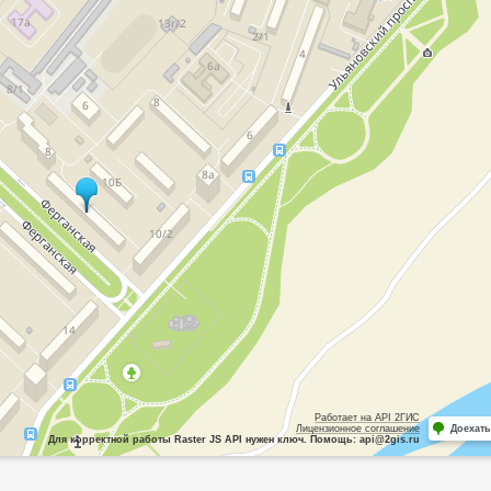
Работает на API 2ГИС
Лицензионное соглашение
Доехать
Для корректной работы Raster JS API нужен ключ. Помощь: api@2gis.ru