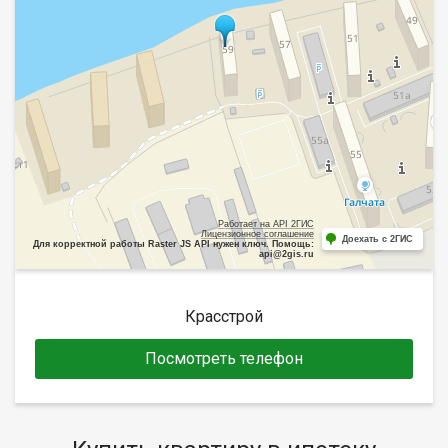
Работает на API 2ГИС
Лицензионное соглашение
Доехать с 2ГИС
Для корректной работы Raster JS API нужен ключ. Помощь:
api@2gis.ru
Красстрой
Посмотреть телефон