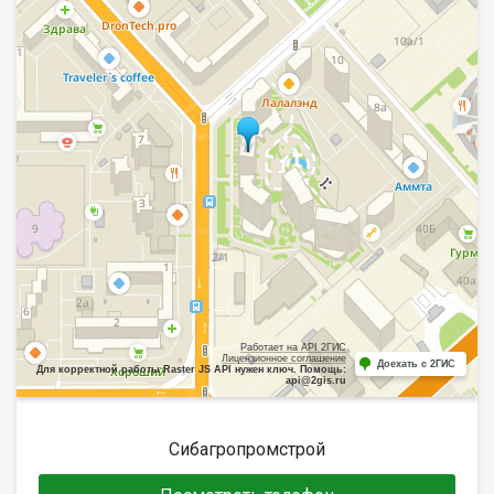
Работает на API 2ГИС
Лицензионное соглашение
Доехать с 2ГИС
Для корректной работы Raster JS API нужен ключ. Помощь:
api@2gis.ru
Сибагропромстрой