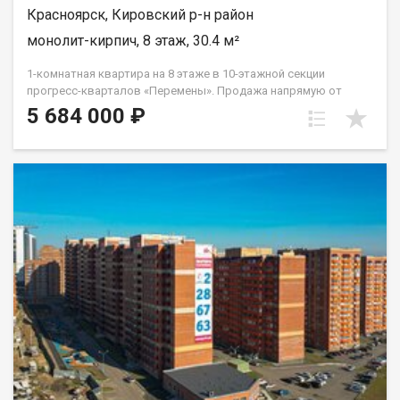
Красноярск, Кировский р-н район
монолит-кирпич, 8 этаж, 30.4 м²
1-комнатная квартира на 8 этаже в 10-этажной секции
прогресс-кварталов «Перемены». Продажа напрямую от
застройщика с возможностью применения акций и скидок.
5 684 000 ₽
Индивидуальный подбор наиболее выгодного варианта
покупки. Бесплатное сопровождение по ипотеке. Также
доступна программа квартирного обмена (трейд-ин). ДО 31
ИЮЛЯ 2026 ГОДА НА ОГРАНИЧЕННОЕ КОЛИЧЕСТВО 3-Х И 4-
КОМНАТНЫХ КВАРТИР В ГОТОВОМ ДОМЕ РАСПРОСТРАНЯЕТСЯ
АКЦИЯ: «ЧИСТОВАЯ ОТДЕЛКА В ПОДАРОК ОТ ЗАСТРОЙЩИКА».
Подробности в офисе продаж. Подробнее о Прогресс-
кварталах «Перемены»: - расположение — правый берег,
Кировский район; - монолитно-кирпичные дома переменной
этажности; - теплые или классические лоджии на выбор; -
кладовые в цокольных этажах; - приватные дворы без
доступа автомобилей; - собственный прогулочный бульвар с
фонтаном; - многоуровневый паркинг на территории
кварталов; - дизайнерские подъездные холлы; - современное,
комфортное благоустройство и озеленение; - охрана,
видеонаблюдение с доступом к онлайн-трансляции; - возле
ЖК большой парк, акватермальный комплекс с открытыми