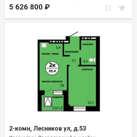
чистовой отделкой по ценам ниже, чем в среднем в
5 626 800 ₽
Красноярске. «Нанжуль-Солнечный» находится в
микрорайоне Солнечный, лидирующем по скорости
застройки в городе. Чтобы новоселам жилого комплекса
было комфортно, мы строим всю необходимую социальную
инфраструктуру. Во дворе, в шаговой доступности от домов,
уже работает современная школа на 1280 мест и детский сад,
рассчитанный на 300 малышей. На придомовых территориях
для жителей устроены зоны отдыха, места для спорта под
открытым небом и игровые площадки с безопасным
покрытием. Для пешеходов проектируются безопасные
дорожки, мощенные плиткой, а для автомобилистов —
достаточное количество наземных машиномест. Зона
парковки удалена от детских игровых площадок. Квартиры в
«Нанжуль-Солнечном» сдаются только с чистовой отделкой*:
стены оклеены обоями, уложен линолеум и кафельная плитка,
в санузлах установлена сантехника и приборы учета. Входные,
межкомнатные двери и окна «Сибиряк» изготавливает на
собственных производствах. Все отделочные материалы
проходят обязательный контроль качества. Транспортная
доступность района постоянно улучшается: жители тратят на
дорогу столько же, сколько другие горожане левобережной
2-комн, Лесников ул, д.53
части Красноярска. Сейчас в «Нанжуль-Солнечном» строится