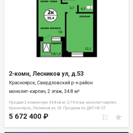
2-комн, Лесников ул, д.53
Красноярск, Свердловский р-н район
монолит-кирпич, 2 этаж, 34.8 м²
Продам 2-комнатную 34.8 кв.м. 2/19 этаж, монолит-кирпич,
Красноярск, Лесников ул, 53. Продажа по ДКП НЕ ОТ
ЗАСТРОЙЩИКА
5 672 400 ₽