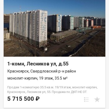
1-комн, Лесников ул, д.55
Красноярск, Свердловский р-н район
монолит-кирпич, 19 этаж, 35.5 м²
Продам 1-комнатную 35.5 кв.м. 19/19 этаж, монолит-кирпич,
Красноярск, Лесников ул, 55. Продажа по ДКП НЕ ОТ
ЗАСТРОЙЩИКА
5 715 500 ₽