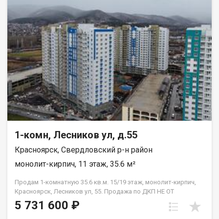
1-комн, Лесников ул, д.55
Красноярск, Свердловский р-н район
монолит-кирпич, 11 этаж, 35.6 м²
Продам 1-комнатную 35.6 кв.м. 15/19 этаж, монолит-кирпич,
Красноярск, Лесников ул, 55. Продажа по ДКП НЕ ОТ
ЗАСТРОЙЩИКА
5 731 600 ₽