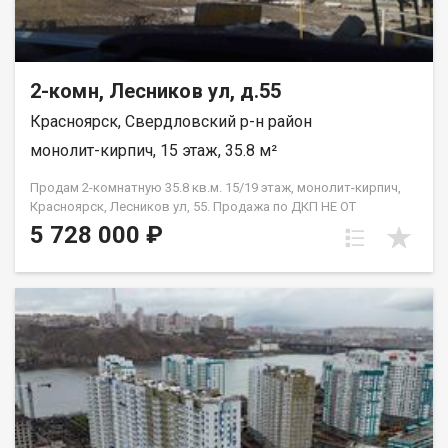
2-комн, Лесников ул, д.55
Красноярск, Свердловский р-н район
монолит-кирпич, 15 этаж, 35.8 м²
Продам 2-комнатную 35.8 кв.м. 15/19 этаж, монолит-кирпич,
Красноярск, Лесников ул, 55. Продажа по ДКП НЕ ОТ
ЗАСТРОЙЩИКА
5 728 000 ₽