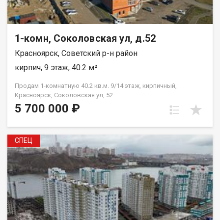
бассейнами, кинотеатр, несколько крупных сетевых
магазинов; - в 150 м строится общеобразовательная школа
(сдача в конце 2026 года). Уже сданы: два дома, прогулочный
бульвар и многоуровневый паркинг. Сейчас строятся: Дом №3
1-комн, Соколовская ул, д.52
(сдача во 2 квартале 2028 г.) и Дом №4 (сдача в 4 квартале
Красноярск, Советский р-н район
2028 г.) В объявлении указана стоимость квартиры с
предчистовой отделкой. ООО СЗ КОНСТРУКТИВ
кирпич, 9 этаж, 40.2 м²
ДЕВЕЛОПМЕНТ
Продам 1-комнатную 40.2 кв.м. 9/14 этаж, кирпичный,
Красноярск, Соколовская ул, 52.
5 700 000 ₽
СПЕЦ