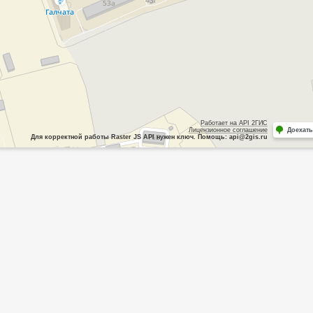
Работает на API 2ГИС
Лицензионное соглашение
Доехать
Для корректной работы Raster JS API нужен ключ. Помощь: api@2gis.ru