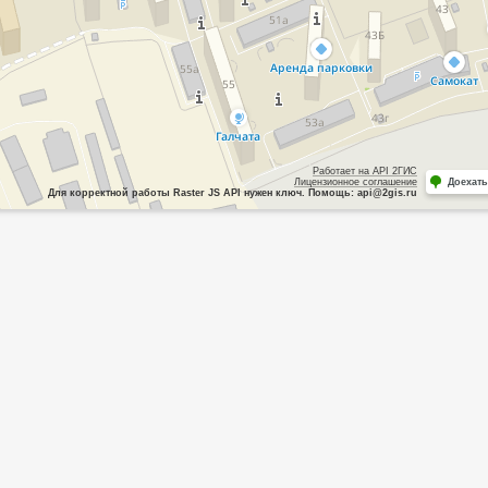
Работает на API 2ГИС
Лицензионное соглашение
Доехать
Для корректной работы Raster JS API нужен ключ. Помощь: api@2gis.ru