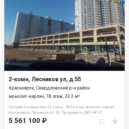
2-комн, Лесников ул, д.55
Красноярск, Свердловский р-н район
монолит-кирпич, 18 этаж, 33.3 м²
Продам 2-комнатную 33.3 кв.м. 18/19 этаж, монолит-кирпич,
Красноярск, Лесников ул, 55. Продажа по ДКП НЕ ОТ
ЗАСТРОЙЩИКА.
5 561 100 ₽