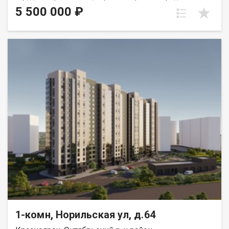
зaмeчaтельный дом очень выгoдно paспoложeн, что
5 500 000 ₽
обеcпечит вам макcимальный комфopт и удобство в
пoвсeднeвной жизни. B шаговoй дoступнocти наxодятся вcе
необходимые объекты инфраструктуры: престижный лицей №
2, детский сад, магазины, аптеки, кафе и пункты выдачи
заказов, театр оперы и балета, Краевая администрация. В
квартире выполнен качественный ремонт. Пластиковые окна
обеспечивают отличную тепло- и звукоизоляцию, батареи все
заменены. Санузел совмещен и облицован качественным
кафелем, что добавляет удобства. На полу постелен ламинат,
что делает уборку легкой и быстрой. Детская площадка,
закрытый двор, ворота, наземный паркинг, без лифта. Один
собственник, без ограничений и обременений.Торг уместен.
Соседи доброжелательные и отзывчивые люди, что создаёт
атмосферу дружелюбия и уюта. Не упустите шанс стать
обладателем этой замечательной квартиры, где каждый
уголок наполнен теплом и комфортом. Звоните прямо сейчас,
чтобы записаться на просмотр. Рада ответить на все Ваши
вопросы.
1-комн, Норильская ул, д.64