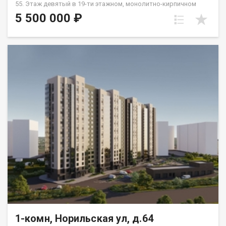
55. Этаж девятый в 19-ти этажном, монолитно-кирпичном
доме. Общая площадь- 33.7 кв.м., кухня-гостиная-14,6 кв.м.,
5 500 000 ₽
спальня--10,3 кв.м. Предчистовая отделка от застройщика.
Экологически благоприятный район с красивыми видами на
реку Енисей и предгорье Саян. Высокая транспортная
доступность до других районов города. Близость знаковых
мест отдыха, досуга и развлечений - заповедник «Столбы»,
Фанпарк «Бобровый лог» и парк флоры и фауны «Роев ручей».
Благоустроенная набережная протяженностью 1450 метров
вдоль реки Енисей и 500 метров вдоль реки Базаиха с
организованными спусками к воде и остановкой речного
пассажирского транспорта возле ледовой арены. Сеть
пешеходных и велосипедно-роликовых дорожек по всему
району. Бесшумные современные лифты. Наземные
автостоянки на 175 и 297 машино-мест.
1-комн, Норильская ул, д.64