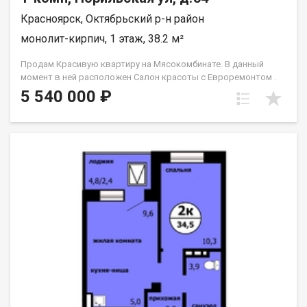
Красноярск, Октябрьский р-н район
монолит-кирпич, 1 этаж, 38.2 м²
Продам Красивую квартиру на Мясокомбинате. В данный
момент в ней расположен Салон красоты с Евроремонтом .
статус помещения (квартира по документам), 38,2м2 без учёта
5 540 000 ₽
площади лоджии. Двери- массив дерева(Италия), пол-
керамогранит(Испания), натяжные потолки (сатин)
зонированным освещением. Салон полностью оборудован
для бизнеса, есть возможность приоюрести объект с
оборудованием. В прихожей остаётся шкаф, скамья для
обуви. Зал: 1 педикюрное кресло. 2 стола для маникюра и
наращивания, профессиональные вытяжки, шкафы и
этажерки для лаков, кондиционер, сухожар, диванчик для
гостей,кресла, оборудованное место для бровиста и
визажиста,стул для визажа, массажная кушетка, световая
безтеневая лампа, шкафы, тумбы, стол, жалюзи, шторы,
кухонный гарнитур, духовой шкаф, варочная панель,
микроволновка, холодильник, чайник, посуда . Камера видео
наблюдения. Ванная комната в кафеле, мойдодыр, зеркало.
Чисьая продажа. 1 Взрослый собственник.