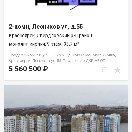
2-комн, Лесников ул, д.55
Красноярск, Свердловский р-н район
монолит-кирпич, 9 этаж, 33.7 м²
Продам 2-комнатную 33.7 кв.м. 9/19 этаж, монолит-кирпич,
Красноярск, Лесников ул, 55. Продажа по ДКП НЕ ОТ
ЗАСТРОЙЩИКА
5 560 500 ₽