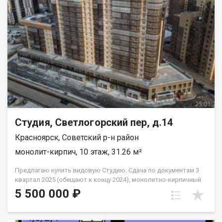
Студия, Светлогорский пер, д.14
Красноярск, Советский р-н район
монолит-кирпич, 10 этаж, 31.26 м²
Предлагаю купить видовую Студию. Сдача по документам 3
квартал 2025 (обещают к концу 2024), монолитно-кирпичный.
Отличный вариант для студента, под аренду . Этаж — 10/17.
5 500 000 ₽
Общая площадь — 31,26 м2, жилая — 24,7 м2 (с кухней-нишей).
Класс энергоэффективности - «А+»(очень высокий), класс
сейсмостойкости — 6 баллов. Отделка — белый куб (стены —