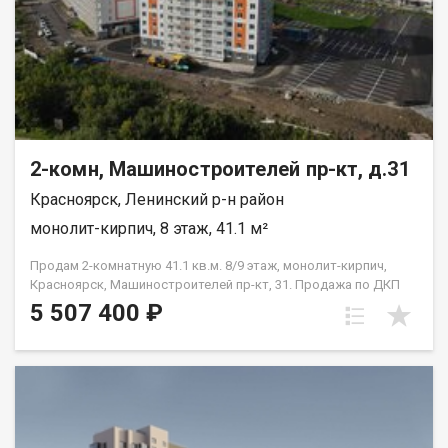
2-комн, Машиностроителей пр-кт, д.31
Красноярск, Ленинский р-н район
монолит-кирпич, 8 этаж, 41.1 м²
Продам 2-комнатную 41.1 кв.м. 8/9 этаж, монолит-кирпич,
Красноярск, Машиностроителей пр-кт, 31. Продажа по ДКП
НЕ ОТ ЗАСТРОЙЩИКА
5 507 400 ₽