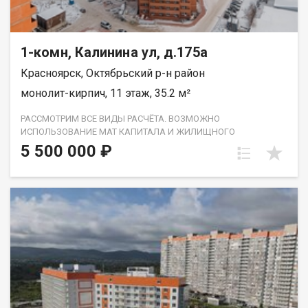
1-комн, Калинина ул, д.175а
Красноярск, Октябрьский р-н район
монолит-кирпич, 11 этаж, 35.2 м²
РАССМОТРИМ ВСЕ ВИДЫ РАСЧЁТА. ВОЗМОЖНО
ИСПОЛЬЗОВАНИЕ МАТ КАПИТАЛА И ЖИЛИЩНОГО
СЕРТИФИКАТА. ПОЛНОЕ ЮР СОПРОВОЖДЕНИЕ СДЕЛКИ.
5 500 000 ₽
ПОМОЩЬ В ОФОРМЛЕНИИ ИПОТЕКИ. Продам 1-комнатную 35.2
кв.м. 11/25 этаж, монолит-кирпич, Красноярск, Калинина ул,
175а. Отделка в квартире чистовая, от застройщика
Инфраструктура района развитая: поликлиника взрослая и
детская, много магазинов разных направлений, садики, озеро-
парк Октябрьский-все в шаговой доступности.