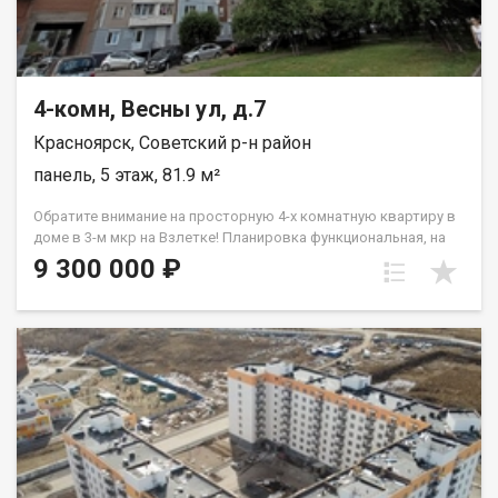
данного объекта оплачивает проведение сделки. Если
остались вопросы, звоните с 9.00 до 20.00 часов.
4-комн, Весны ул, д.7
Красноярск, Советский р-н район
панель, 5 этаж, 81.9 м²
Обратите внимание на просторную 4-х комнатную квартиру в
доме в 3-м мкр на Взлетке! Планировка функциональная, на
противоположные стороны, комнаты изолированы.
9 300 000 ₽
Комфортный 5-й этаж. Особенности: состояние жилое, на полу
ламинат, застекленный балкон, железная входная дверь.
Квартира не угловая. Внутренний просторный двор. В
шаговой доступности (не переходя дорогу) 2 детских сада,
средняя школа № 149. Район с развитой инфраструктурой,
удобной транспортной развязкой. Организую показ в удобное
для Вас время. Бесплатная консультация ипотечного брокера.
Скидка нашим клиентам по ипотечной ставке. Гарантия
безопасной сделки. Звоните!