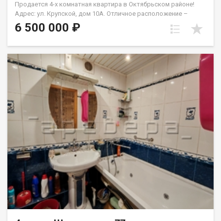
Продается 4-х комнатная квартира в Октябрьском районе!
Адрес: ул. Крупской, дом 10А. Отличное расположение –
рядом остановка и сквер Серебряный с детскими игровыми
6 500 000 ₽
площадками и зоной для выгул собак. Зимой в сквере
заливают горки и устанавливают большую елку, что создаёт
теплую атмосферу для семейного отдыха. ️ Удобство
расположения: Квартира находится всего в 10 минутах до
центра города, Гремячей гривы и СФУ. Отличная транспортная
доступность с многочисленными автобусными маршрутами. В
близости крупный ТРЦ на Свободном – всего пару минут на
автобусе. Парковка: У дома большая парковочная зона –
никогда не будет проблем с машиной! ️ Инфраструктура: На
первом этаже расположены пункты выдачи, а в соседнем
доме – продуктовый магазин. В 200 метрах находится
Красный Яр. Также рядом несколько детских садов и Лицей №
8, что очень удобно для семей с детьми. Идеальный вариант:
Квартира подходит как для проживания, так и для сдачи в
аренду. Цена 4 х комнатной квартиры как стоимость
двухкомнатной!!!