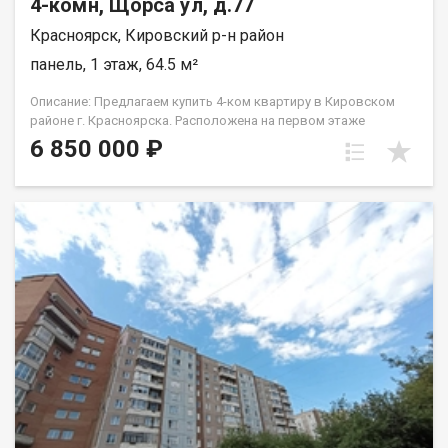
4-комн, Щорса ул, д.77
Красноярск, Кировский р-н район
панель, 1 этаж, 64.5 м²
Описание: Предлагаем купить 4-ком квартиру в Кировском
районе г. Красноярска. Расположена на первом этаже
пятиэтажного панельного дома. Планировка квартиры -
6 850 000 ₽
ленинградка. Три комнаты в квартире раздельные, одна
проходная. Санузел совмещен, балкона нет. Окна, не смотря
на то, что это первый этаж, находятся высоко. Состояние
квартиры: Окна ПВХ, радиаторы отопления AL и чугун. Стены-
обои, на полу линолеум. Санузел в кафеле, сантехника в
хорошем рабочем состоянии, установлена ванна с
гидромассажем. Квартира расположена на первом этаже
можно использовать как нежилое. Инфраструктура:
Просторный двор, оборудован детской площадкой, есть
места для парковки машин. Отличная транспортная
доступность. Инфраструктура района развита. В шаговой
доступности школа №135, лицей №6, д.сад №278, много
магазинов, павильонов. Для отдыха рядом Дворец культуры
Кировского района, Кировский сквер. Условия продажи:
Квартира продается без обременений. Мат. капитал не
использовался. Обременений нет. Покупатель, при покупке