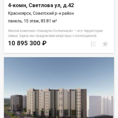
4-комн, Светлова ул, д.42
Красноярск, Советский р-н район
панель, 15 этаж, 83.81 м²
Жилой комплекс «Нанжуль-Солнечный» — это территория
семьи. Здесь мы предлагаем квартиры с полноценной
чистовой отделкой по ценам ниже, чем в среднем в
10 895 300 ₽
Красноярске. «Нанжуль-Солнечный» находится в
микрорайоне Солнечный, лидирующем по скорости
застройки в городе. Чтобы новоселам жилого комплекса
было комфортно, мы строим всю необходимую социальную
инфраструктуру. Во дворе, в шаговой доступности от домов,
уже работает современная школа на 1280 мест и детский сад,
рассчитанный на 300 малышей. На придомовых территориях
для жителей устроены зоны отдыха, места для спорта под
открытым небом и игровые площадки с безопасным
покрытием. Для пешеходов проектируются безопасные
дорожки, мощенные плиткой, а для автомобилистов —
достаточное количество наземных машиномест. Зона
парковки удалена от детских игровых площадок. Квартиры в
«Нанжуль-Солнечном» сдаются только с чистовой отделкой*:
стены оклеены обоями, уложен линолеум и кафельная плитка,