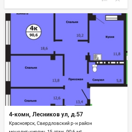
площадь квартиры — 83 кв.м. Отдельная кухня, все комнаты
раздельные. Кирпичный дом, 9 этажей. Компания-застройщик
— Омега. Более подробную информацию по квартире и
способу оплаты можно уточнить по телефону 255-35-05, в
отделе продаж застройщика.
4-комн, Лесников ул, д.57
Красноярск, Свердловский р-н район
монолит-кирпич, 15 этаж, 90.6 м²