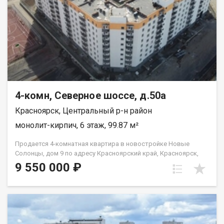
4-комн, Северное шоссе, д.50а
Красноярск, Центральный р-н район
монолит-кирпич, 6 этаж, 99.87 м²
Продается 4-комнатная квартира в новостройке Новые
Солонцы, дом 9 по адресу Красноярский край, Красноярск,
Центральный район, Северное шоссе, д. 50а. Малая
9 550 000 ₽
этажность. Класс жилья-комфорт. Общая площадь квартиры
— 99,87 кв.м., жилая 60,85 кв.м., кухня 12 кв. Квартира с
отделкой «белый куб». Благоустроенный двор. Современные
игровые и спортивные площадки для детей и взрослых. Для
автомобилистов предусмотрено размещение открытых
автопарковок рядом с домом. Удобная развязка: до ТРЦ