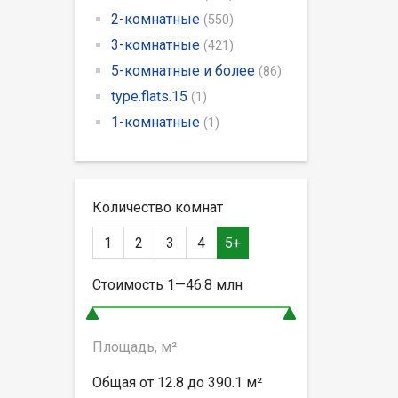
2-комнатные
(550)
3-комнатные
(421)
5-комнатные и более
(86)
type.flats.15
(1)
1-комнатные
(1)
Количество комнат
1
2
3
4
5+
Стоимость
1—46.8
млн
Площадь, м²
Общая от
12.8 до 390.1
м²