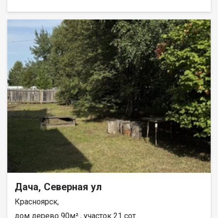
бака под воду. Баня. На участке хороший сад, плодовые
деревья яблоня, ранетка, груша ). Кустарники (жимолость,
вишня, малины, облепиха). Стоянка под 2 машины. Место
очень солнечное. Соседи порядочные. Правление СНТ
работает хорошо, следят за дорогами, свет есть всегда
(круглогодично). Дача в черте города. Добраться можно
автобусом: № 27 и 40.
Дача, Северная ул
Красноярск,
дом дерево 90м² , участок 21 сот.