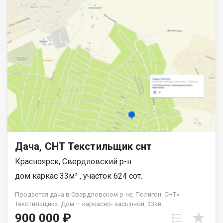
Дача, СНТ Текстильщик снт
Красноярск, Свердловский р-н
дом каркас 33м² , участок 624 сот.
Продается дача в Свердловском р-не, Полигон. СНТ»
Текстильщик». Дом — каркасно- засыпной, 33кв.
Одноэтажный. Печь - кирпичная. Свет. Вода — летний
900 000 ₽
водопровод. Участок — 6,24 сот. Теплица, 2 металлических