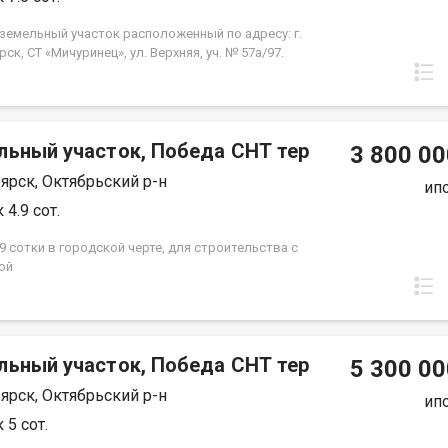
земельный участок расположенный по адресу: г.
ск, СТ «Мичуринец», ул. Верхняя, уч. № 57а/97.
ия земель: земли населенных пунктов, вид
нного использования: для ведения садоводства.
 участка 750 кв.м, кадастровый номер:
00391:153. На участке имеется небольшой гараж и
льный участок, Победа СНТ тер
нт. Под забор установлены металлические
3 800 00
и. Для полива проведён летний водопровод, трубы
ярск, Октябрьский р-н
ы на полипропиленовые, проведено
ип
чество. Покупая наш участок, вы станете
 4.9 сот.
лем большого сада, где растут яблони, груши,
, вишня, жимолость, малина и т.п. Документы в
9 сотки в городской черте, для строительства с
, проведено межевание, один взрослый
ой
ник, цена 750 т.р.
льный участок, Победа СНТ тер
5 300 00
ярск, Октябрьский р-н
ип
 5 сот.