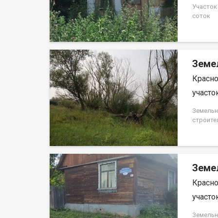
Участок
соток
Земе
Красно
участок
Земельн
строите
Земе
Красно
участок
Земельн