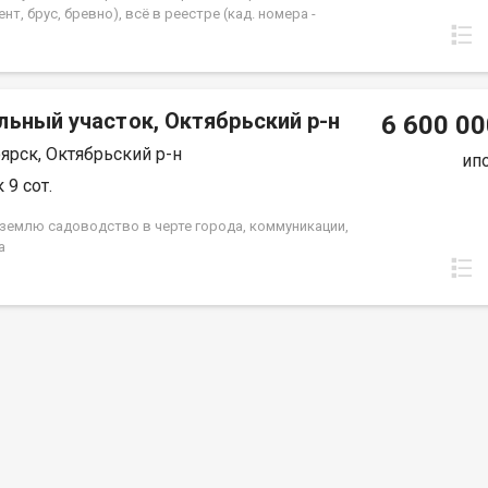
нт, брус, бревно), всё в реестре (кад. номера -
:50:0100556:151, 24:50:0100556:182,
00556:690, строения 24:50:0100556:866,
100556:915). Хороший подъезд для строительной
льный участок, Октябрьский р-н
6 600 00
ярск, Октябрьский р-н
ип
 9 сот.
землю садоводство в черте города, коммуникации,
а