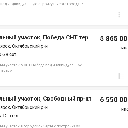
 под индивидуальную стройку в черте города, 5
льный участок, Победа СНТ тер
5 865 00
ярск, Октябрьский р-н
ип
 6.9 сот.
ый участок в СНТ Победа под индивидуальное
льство
льный участок, Свободный пр-кт
6 550 00
ярск, Октябрьский р-н
ип
 15.5 сот.
ый участок в городской черте с постройками