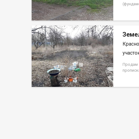
(фундаме
земля 24
24:50:01
24:50:0
техники.
Земе
Красно
участок
Продам 
прописк