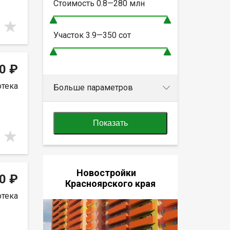
Стоимость
0.8—280
млн
Участок
3.9—350
сот
0 ₽
отека
Больше параметров
Показать
Новостройки
0 ₽
Красноярского края
отека