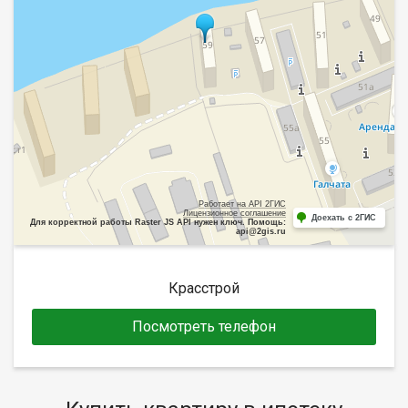
Работает на API 2ГИС
Лицензионное соглашение
Доехать с 2ГИС
Для корректной работы Raster JS API нужен ключ. Помощь:
api@2gis.ru
Красстрой
Посмотреть телефон