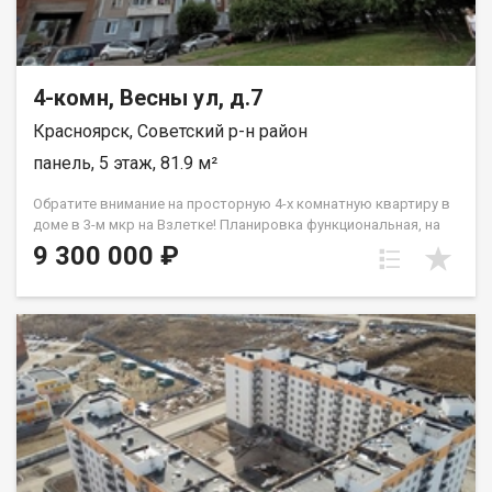
данного объекта оплачивает проведение сделки. Если
остались вопросы, звоните с 9.00 до 20.00 часов.
4-комн, Весны ул, д.7
Красноярск, Советский р-н район
панель, 5 этаж, 81.9 м²
Обратите внимание на просторную 4-х комнатную квартиру в
доме в 3-м мкр на Взлетке! Планировка функциональная, на
противоположные стороны, комнаты изолированы.
9 300 000 ₽
Комфортный 5-й этаж. Особенности: состояние жилое, на полу
ламинат, застекленный балкон, железная входная дверь.
Квартира не угловая. Внутренний просторный двор. В
шаговой доступности (не переходя дорогу) 2 детских сада,
средняя школа № 149. Район с развитой инфраструктурой,
удобной транспортной развязкой. Организую показ в удобное
для Вас время. Бесплатная консультация ипотечного брокера.
Скидка нашим клиентам по ипотечной ставке. Гарантия
безопасной сделки. Звоните!