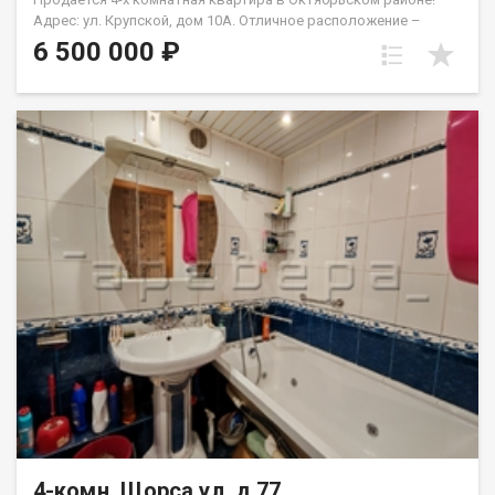
Адрес: ул. Крупской, дом 10А. Отличное расположение –
рядом остановка и сквер Серебряный с детскими игровыми
6 500 000 ₽
площадками и зоной для выгул собак. Зимой в сквере
заливают горки и устанавливают большую елку, что создаёт
теплую атмосферу для семейного отдыха. ️ Удобство
расположения: Квартира находится всего в 10 минутах до
центра города, Гремячей гривы и СФУ. Отличная транспортная
доступность с многочисленными автобусными маршрутами. В
близости крупный ТРЦ на Свободном – всего пару минут на
автобусе. Парковка: У дома большая парковочная зона –
никогда не будет проблем с машиной! ️ Инфраструктура: На
первом этаже расположены пункты выдачи, а в соседнем
доме – продуктовый магазин. В 200 метрах находится
Красный Яр. Также рядом несколько детских садов и Лицей №
8, что очень удобно для семей с детьми. Идеальный вариант:
Квартира подходит как для проживания, так и для сдачи в
аренду. Цена 4 х комнатной квартиры как стоимость
двухкомнатной!!!
4-комн, Щорса ул, д.77