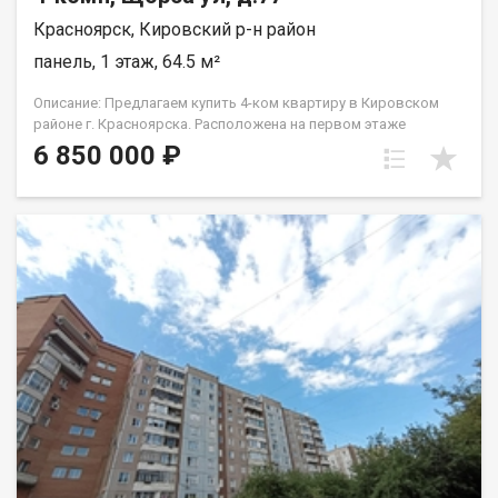
Красноярск, Кировский р-н район
панель, 1 этаж, 64.5 м²
Описание: Предлагаем купить 4-ком квартиру в Кировском
районе г. Красноярска. Расположена на первом этаже
пятиэтажного панельного дома. Планировка квартиры -
6 850 000 ₽
ленинградка. Три комнаты в квартире раздельные, одна
проходная. Санузел совмещен, балкона нет. Окна, не смотря
на то, что это первый этаж, находятся высоко. Состояние
квартиры: Окна ПВХ, радиаторы отопления AL и чугун. Стены-
обои, на полу линолеум. Санузел в кафеле, сантехника в
хорошем рабочем состоянии, установлена ванна с
гидромассажем. Квартира расположена на первом этаже
можно использовать как нежилое. Инфраструктура:
Просторный двор, оборудован детской площадкой, есть
места для парковки машин. Отличная транспортная
доступность. Инфраструктура района развита. В шаговой
доступности школа №135, лицей №6, д.сад №278, много
магазинов, павильонов. Для отдыха рядом Дворец культуры
Кировского района, Кировский сквер. Условия продажи:
Квартира продается без обременений. Мат. капитал не
использовался. Обременений нет. Покупатель, при покупке