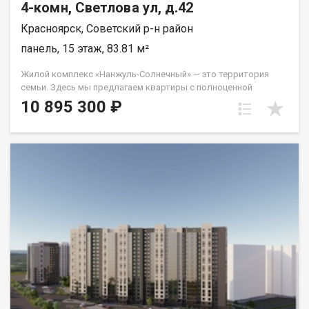
4-комн, Светлова ул, д.42
Красноярск, Советский р-н район
панель, 15 этаж, 83.81 м²
Жилой комплекс «Нанжуль-Солнечный» — это территория
семьи. Здесь мы предлагаем квартиры с полноценной
чистовой отделкой по ценам ниже, чем в среднем в
10 895 300 ₽
Красноярске. «Нанжуль-Солнечный» находится в
микрорайоне Солнечный, лидирующем по скорости
застройки в городе. Чтобы новоселам жилого комплекса
было комфортно, мы строим всю необходимую социальную
инфраструктуру. Во дворе, в шаговой доступности от домов,
уже работает современная школа на 1280 мест и детский сад,
рассчитанный на 300 малышей. На придомовых территориях
для жителей устроены зоны отдыха, места для спорта под
открытым небом и игровые площадки с безопасным
покрытием. Для пешеходов проектируются безопасные
дорожки, мощенные плиткой, а для автомобилистов —
достаточное количество наземных машиномест. Зона
парковки удалена от детских игровых площадок. Квартиры в
«Нанжуль-Солнечном» сдаются только с чистовой отделкой*:
стены оклеены обоями, уложен линолеум и кафельная плитка,