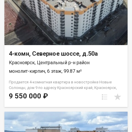
4-комн, Северное шоссе, д.50а
Красноярск, Центральный р-н район
монолит-кирпич, 6 этаж, 99.87 м²
Продается 4-комнатная квартира в новостройке Новые
Солонцы, дом 9 по адресу Красноярский край, Красноярск,
Центральный район, Северное шоссе, д. 50а. Малая
9 550 000 ₽
этажность. Класс жилья-комфорт. Общая площадь квартиры
— 99,87 кв.м., жилая 60,85 кв.м., кухня 12 кв. Квартира с
отделкой «белый куб». Благоустроенный двор. Современные
игровые и спортивные площадки для детей и взрослых. Для
автомобилистов предусмотрено размещение открытых
автопарковок рядом с домом. Удобная развязка: до ТРЦ