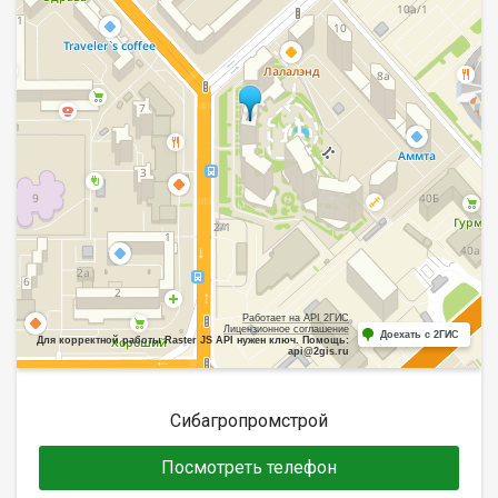
Работает на API 2ГИС
Лицензионное соглашение
Доехать с 2ГИС
Для корректной работы Raster JS API нужен ключ. Помощь:
api@2gis.ru
Сибагропромстрой
Посмотреть телефон