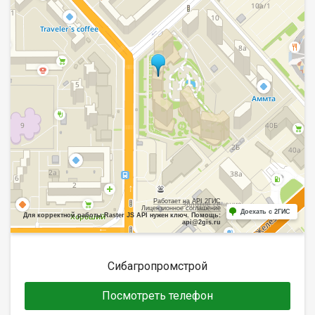
Работает на API 2ГИС
Лицензионное соглашение
Доехать с 2ГИС
Для корректной работы Raster JS API нужен ключ. Помощь:
api@2gis.ru
Сибагропромстрой
Посмотреть телефон