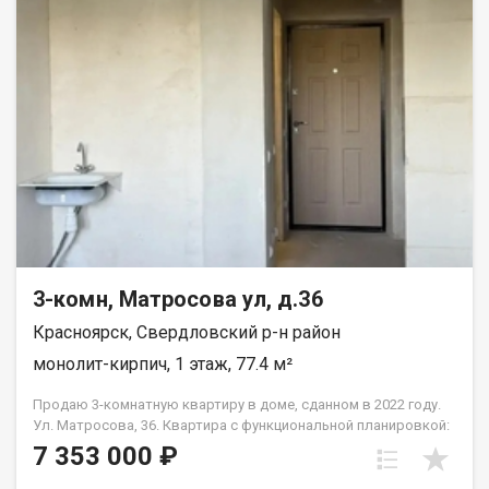
безопасное пространство. · Детская поликлиника — 5 минут
пешком. · 2 детских сада — 6 минут пешком. · Школа — 12 минут
неспешной прогулки. Всё необходимое для роста и развития
ребенка — в шаговой доступности, без необходимости
пользоваться машиной. Квартира продаётся в связи с
переездом в другой город. Квартира без перепланировок, без
обременений. Рассмотрим все виды расчёта. Полное юр
сопровождение сделки. Помощь в оформлении ипотеки.
Квартира на ключах, покажу в удобное для вас время по
договорённости.
3-комн, Матросова ул, д.36
Красноярск, Свердловский р-н район
монолит-кирпич, 1 этаж, 77.4 м²
Продаю 3-комнатную квартиру в доме, сданном в 2022 году.
Ул. Матросова, 36. Квартира с функциональной планировкой:
• три отдельные комнаты; • отдельная кухня; • два санузла.
7 353 000 ₽
Состояние — получистовая отделка: выполнена стяжка пола,
стены оштукатурены, разведены электрика и сантехника. Во