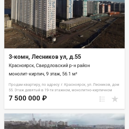
3-комн, Лесников ул, д.55
Красноярск, Свердловский р-н район
монолит-кирпич, 9 этаж, 56.1 м²
Продам квартиру, по адресу: г. Красноярск, ул. Лесников, дом
55. Этаж девятый в 19-ти этажном, монолитно-кирпичном
доме. Общая площадь- 56,1 кв.м., кухня-гостиная-18 кв.м.,
7 500 000 ₽
жилая--26,2 кв.м. Предчистовая отделка от застройщика.
Экологически благоприятный район с красивыми видами на
реку Енисей и предгорье Саян. Высокая транспортная
доступность до других районов города. Близость знаковых
мест отдыха, досуга и развлечений - заповедник «Столбы»,
Фанпарк «Бобровый лог» и парк флоры и фауны «Роев ручей».