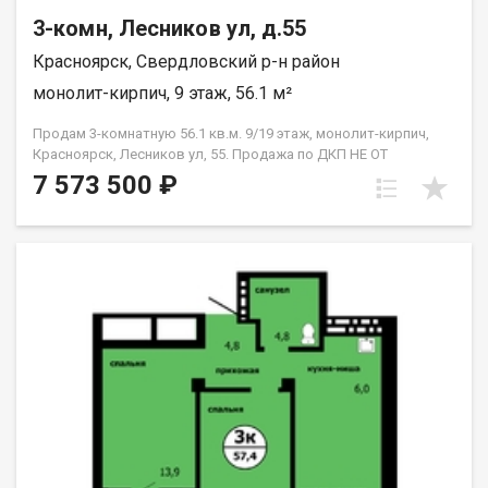
3-комн, Лесников ул, д.55
Красноярск, Свердловский р-н район
монолит-кирпич, 9 этаж, 56.1 м²
Продам 3-комнатную 56.1 кв.м. 9/19 этаж, монолит-кирпич,
Красноярск, Лесников ул, 55. Продажа по ДКП НЕ ОТ
ЗАСТРОЙЩИКА
7 573 500 ₽