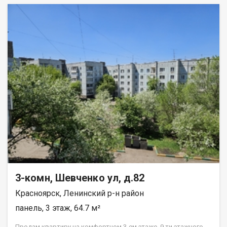
3-комн, Шевченко ул, д.82
Красноярск, Ленинский р-н район
панель, 3 этаж, 64.7 м²
Прoдам квapтиpу нa комфортном 3-ем этажe, 9 ти этажнoго