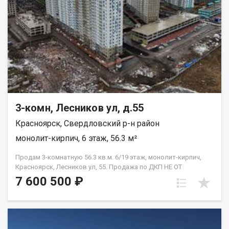
3-комн, Лесников ул, д.55
Красноярск, Свердловский р-н район
монолит-кирпич, 6 этаж, 56.3 м²
Продам 3-комнатную 56.3 кв.м. 6/19 этаж, монолит-кирпич,
Красноярск, Лесников ул, 55. Продажа по ДКП НЕ ОТ
ЗАСТРОЙЩИКА
7 600 500 ₽