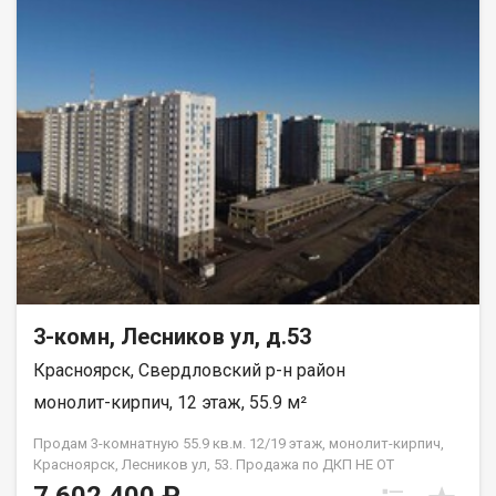
3-комн, Лесников ул, д.53
Красноярск, Свердловский р-н район
монолит-кирпич, 12 этаж, 55.9 м²
Продам 3-комнатную 55.9 кв.м. 12/19 этаж, монолит-кирпич,
Красноярск, Лесников ул, 53. Продажа по ДКП НЕ ОТ
ЗАСТРОЙЩИКА