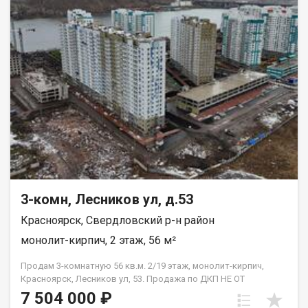
Благоустроенная набережная протяженностью 1450 метров
вдоль реки Енисей и 500 метров вдоль реки Базаиха с
организованными спусками к воде и остановкой речного
пассажирского транспорта возле ледовой арены. Сеть
пешеходных и велосипедно-роликовых дорожек по всему
району. Бесшумные современные лифты. Наземные
автостоянки на 175 и 297 машино-мест.
3-комн, Лесников ул, д.53
Красноярск, Свердловский р-н район
монолит-кирпич, 2 этаж, 56 м²
Продам 3-комнатную 56 кв.м. 2/19 этаж, монолит-кирпич,
Красноярск, Лесников ул, 53. Продажа по ДКП НЕ ОТ
ЗАСТРОЙЩИКА
7 504 000 ₽