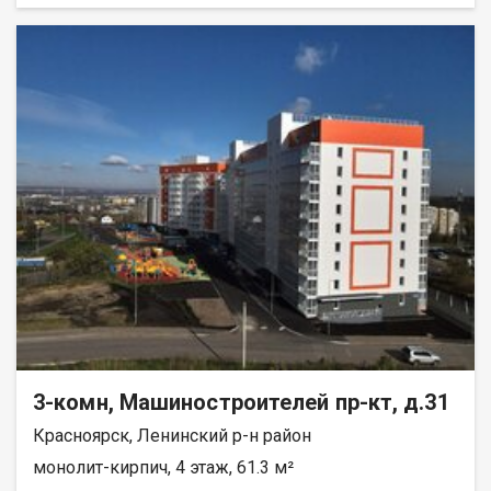
всех комнатах установлены тёплые полы с
электроподогревом. Останется только сделать финишную
отделку по своему вкусу. Первый этаж — удобно для семей с
детьми и пожилых людей (лифт не нужен, спокойный выход на
улицу). Балкон отсутствует, но это компенсируется отличной
планировкой и тёплыми полами. Условия покупки: • подходит
любой вид расчёта (ипотека, наличные, материнский капитал);
• возможна рассрочка; • покупатель комиссию не оплачивает.
Звоните, отвечу на все вопросы, организую показ.
3-комн, Машиностроителей пр-кт, д.31
Красноярск, Ленинский р-н район
монолит-кирпич, 4 этаж, 61.3 м²