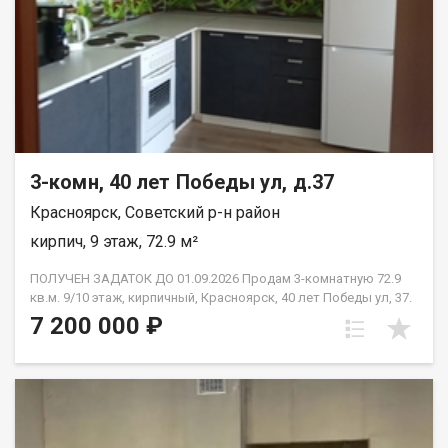
3-комн, 40 лет Победы ул, д.37
Красноярск, Советский р-н район
кирпич, 9 этаж, 72.9 м²
ПОЛУЧЕН ЗАДАТОК ДО 01.09.2026 Продам 3-комнатную 72.9
кв.м. 9/10 этаж, кирпичный, Красноярск, 40 лет Победы ул, 37.
Дом 2018 года постройки. Отделка от застройщика. Комнаты
7 200 000 ₽
изолированные: 13.4 м2 + 13.4 м2 + 18 м2., кухня 12.9 м2.,в
прихожей просторный квадратный холл, сан узел
раздельный, две лоджии незастеклённые. Высота потолков
2.65 м2. Новым владельцам остаётся вся мебель, которая
имеется в квартире. Это идеальный вариант для семьи с
детьми или для тех, кто планирует её создание -готовое