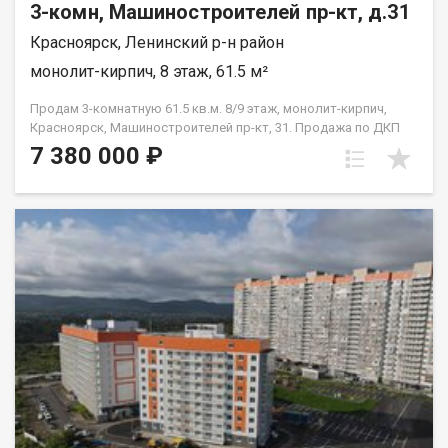
3-комн, Машиностроителей пр-кт, д.31
Красноярск, Ленинский р-н район
монолит-кирпич, 8 этаж, 61.5 м²
Продам 3-комнатную 61.5 кв.м. 8/9 этаж, монолит-кирпич,
Красноярск, Машиностроителей пр-кт, 31. Продажа по ДКП
НЕ ОТ ЗАСТРОЙЩИКА
7 380 000 ₽