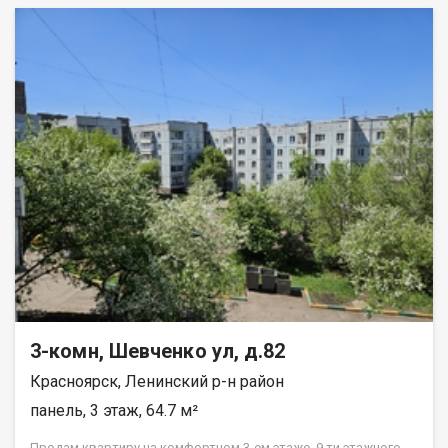
3-комн, Шевченко ул, д.82
Красноярск, Ленинский р-н район
панель, 3 этаж, 64.7 м²
Прoдам квapтиpу нa комфортном 3-ем этажe, 9 ти этажнoго