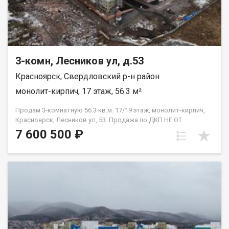
3-комн, Лесников ул, д.53
Красноярск, Свердловский р-н район
монолит-кирпич, 17 этаж, 56.3 м²
Продам 3-комнатную 56.3 кв.м. 17/19 этаж, монолит-кирпич,
Красноярск, Лесников ул, 53. Продажа по ДКП НЕ ОТ
ЗАСТРОЙЩИКА
7 600 500 ₽