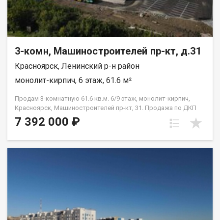
3-комн, Машиностроителей пр-кт, д.31
Красноярск, Ленинский р-н район
монолит-кирпич, 6 этаж, 61.6 м²
Продам 3-комнатную 61.6 кв.м. 6/9 этаж, монолит-кирпич,
Красноярск, Машиностроителей пр-кт, 31. Продажа по ДКП
НЕ ОТ ЗАСТРОЙЩИКА
7 392 000 ₽