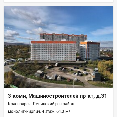
всех комнатах установлены тёплые полы с
электроподогревом. Останется только сделать финишную
отделку по своему вкусу. Первый этаж — удобно для семей с
детьми и пожилых людей (лифт не нужен, спокойный выход на
улицу). Балкон отсутствует, но это компенсируется отличной
планировкой и тёплыми полами. Условия покупки: • подходит
любой вид расчёта (ипотека, наличные, материнский капитал);
• возможна рассрочка; • покупатель комиссию не оплачивает.
Звоните, отвечу на все вопросы, организую показ.
3-комн, Машиностроителей пр-кт, д.31
Красноярск, Ленинский р-н район
монолит-кирпич, 4 этаж, 61.3 м²