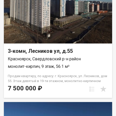
3-комн, Лесников ул, д.55
Красноярск, Свердловский р-н район
монолит-кирпич, 9 этаж, 56.1 м²
Продам квартиру, по адресу: г. Красноярск, ул. Лесников, дом
55. Этаж девятый в 19-ти этажном, монолитно-кирпичном
доме. Общая площадь- 56,1 кв.м., кухня-гостиная-18 кв.м.,
7 500 000 ₽
жилая--26,2 кв.м. Предчистовая отделка от застройщика.
Экологически благоприятный район с красивыми видами на
реку Енисей и предгорье Саян. Высокая транспортная
доступность до других районов города. Близость знаковых
мест отдыха, досуга и развлечений - заповедник «Столбы»,
Фанпарк «Бобровый лог» и парк флоры и фауны «Роев ручей».