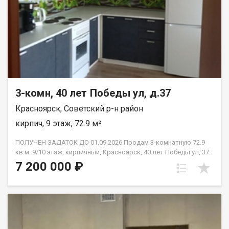
3-комн, 40 лет Победы ул, д.37
Красноярск, Советский р-н район
кирпич, 9 этаж, 72.9 м²
ПОЛУЧЕН ЗАДАТОК ДО 01.09.2026 Продам 3-комнатную 72.9
кв.м. 9/10 этаж, кирпичный, Красноярск, 40 лет Победы ул, 37.
Дом 2018 года постройки. Отделка от застройщика. Комнаты
7 200 000 ₽
изолированные: 13.4 м2 + 13.4 м2 + 18 м2., кухня 12.9 м2.,в
прихожей просторный квадратный холл, сан узел
раздельный, две лоджии незастеклённые. Высота потолков
2.65 м2. Новым владельцам остаётся вся мебель, которая
имеется в квартире. Это идеальный вариант для семьи с
детьми или для тех, кто планирует её создание -готовое