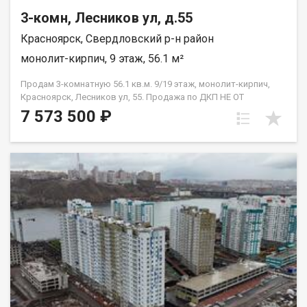
3-комн, Лесников ул, д.55
Красноярск, Свердловский р-н район
монолит-кирпич, 9 этаж, 56.1 м²
Продам 3-комнатную 56.1 кв.м. 9/19 этаж, монолит-кирпич,
Красноярск, Лесников ул, 55. Продажа по ДКП НЕ ОТ
ЗАСТРОЙЩИКА
7 573 500 ₽