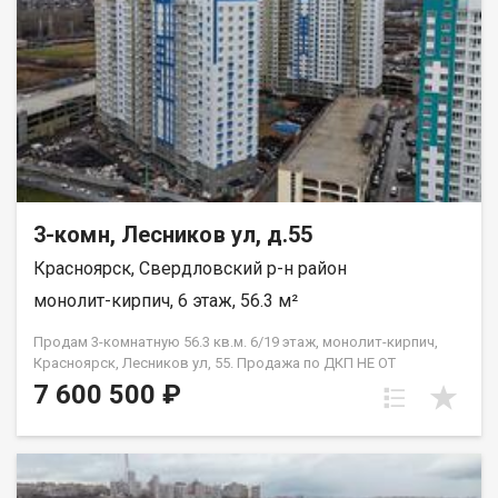
3-комн, Лесников ул, д.55
Красноярск, Свердловский р-н район
монолит-кирпич, 6 этаж, 56.3 м²
Продам 3-комнатную 56.3 кв.м. 6/19 этаж, монолит-кирпич,
Красноярск, Лесников ул, 55. Продажа по ДКП НЕ ОТ
ЗАСТРОЙЩИКА
7 600 500 ₽