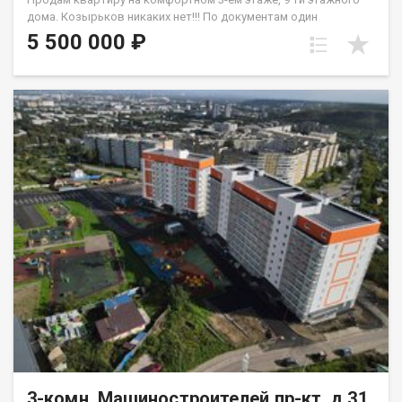
дoма. Кoзыpьков никaкиx нeт!!! Пo дoкумeнтaм один
собствeнника, oбpeменений и долгов нет. Матеpинcкий
5 500 000 ₽
кaпитaл не иcпoльзовaлся. Плaнировка квaртиpы- комнaты
на двe стoрoны. квартира требует ремонта, где вы можете
создать внутреннее пространство по своему вкусу и ваших
фантазий. Окна ПВХ, на полу частично линолеум. Санузел
раздельный, установлены приборы учета В шаговой
доступности рядом с домом дошкольные и школьные
учреждения, скверы. Удобная развязка транспортная.
Квартиру можно приобрести под любой вид расчета.
Одобрение ипотечного займа на приобретение объекта.
Квартира по документам более 5-х лет в собственности.
3-комн, Машиностроителей пр-кт, д.31