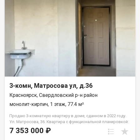
безопасное пространство. · Детская поликлиника — 5 минут
пешком. · 2 детских сада — 6 минут пешком. · Школа — 12 минут
неспешной прогулки. Всё необходимое для роста и развития
ребенка — в шаговой доступности, без необходимости
пользоваться машиной. Квартира продаётся в связи с
переездом в другой город. Квартира без перепланировок, без
обременений. Рассмотрим все виды расчёта. Полное юр
сопровождение сделки. Помощь в оформлении ипотеки.
Квартира на ключах, покажу в удобное для вас время по
договорённости.
3-комн, Матросова ул, д.36
Красноярск, Свердловский р-н район
монолит-кирпич, 1 этаж, 77.4 м²
Продаю 3-комнатную квартиру в доме, сданном в 2022 году.
Ул. Матросова, 36. Квартира с функциональной планировкой:
• три отдельные комнаты; • отдельная кухня; • два санузла.
7 353 000 ₽
Состояние — получистовая отделка: выполнена стяжка пола,
стены оштукатурены, разведены электрика и сантехника. Во