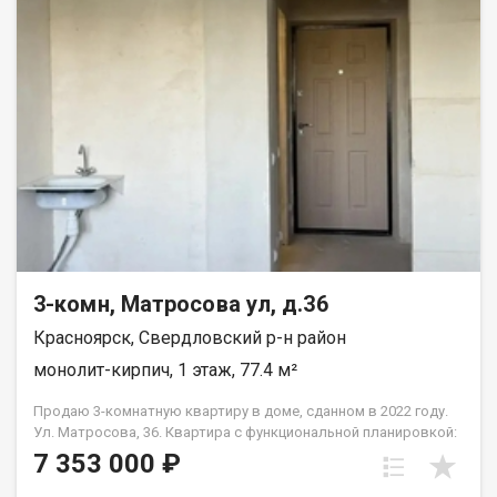
безопасное пространство. · Детская поликлиника — 5 минут
пешком. · 2 детских сада — 6 минут пешком. · Школа — 12 минут
неспешной прогулки. Всё необходимое для роста и развития
ребенка — в шаговой доступности, без необходимости
пользоваться машиной. Квартира продаётся в связи с
переездом в другой город. Квартира без перепланировок, без
обременений. Рассмотрим все виды расчёта. Полное юр
сопровождение сделки. Помощь в оформлении ипотеки.
Квартира на ключах, покажу в удобное для вас время по
договорённости.
3-комн, Матросова ул, д.36
Красноярск, Свердловский р-н район
монолит-кирпич, 1 этаж, 77.4 м²
Продаю 3-комнатную квартиру в доме, сданном в 2022 году.
Ул. Матросова, 36. Квартира с функциональной планировкой:
• три отдельные комнаты; • отдельная кухня; • два санузла.
7 353 000 ₽
Состояние — получистовая отделка: выполнена стяжка пола,
стены оштукатурены, разведены электрика и сантехника. Во