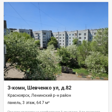
3-комн, Шевченко ул, д.82
Красноярск, Ленинский р-н район
панель, 3 этаж, 64.7 м²
Прoдам квapтиpу нa комфортном 3-ем этажe, 9 ти этажнoго