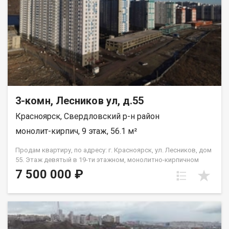
3-комн, Лесников ул, д.55
Красноярск, Свердловский р-н район
монолит-кирпич, 9 этаж, 56.1 м²
Продам квартиру, по адресу: г. Красноярск, ул. Лесников, дом
55. Этаж девятый в 19-ти этажном, монолитно-кирпичном
доме. Общая площадь- 56,1 кв.м., кухня-гостиная-18 кв.м.,
7 500 000 ₽
жилая--26,2 кв.м. Предчистовая отделка от застройщика.
Экологически благоприятный район с красивыми видами на
реку Енисей и предгорье Саян. Высокая транспортная
доступность до других районов города. Близость знаковых
мест отдыха, досуга и развлечений - заповедник «Столбы»,
Фанпарк «Бобровый лог» и парк флоры и фауны «Роев ручей».