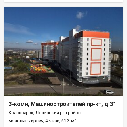
всех комнатах установлены тёплые полы с
электроподогревом. Останется только сделать финишную
отделку по своему вкусу. Первый этаж — удобно для семей с
детьми и пожилых людей (лифт не нужен, спокойный выход на
улицу). Балкон отсутствует, но это компенсируется отличной
планировкой и тёплыми полами. Условия покупки: • подходит
любой вид расчёта (ипотека, наличные, материнский капитал);
• возможна рассрочка; • покупатель комиссию не оплачивает.
Звоните, отвечу на все вопросы, организую показ.
3-комн, Машиностроителей пр-кт, д.31
Красноярск, Ленинский р-н район
монолит-кирпич, 4 этаж, 61.3 м²