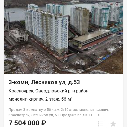
Благоустроенная набережная протяженностью 1450 метров
вдоль реки Енисей и 500 метров вдоль реки Базаиха с
организованными спусками к воде и остановкой речного
пассажирского транспорта возле ледовой арены. Сеть
пешеходных и велосипедно-роликовых дорожек по всему
району. Бесшумные современные лифты. Наземные
автостоянки на 175 и 297 машино-мест.
3-комн, Лесников ул, д.53
Красноярск, Свердловский р-н район
монолит-кирпич, 2 этаж, 56 м²
Продам 3-комнатную 56 кв.м. 2/19 этаж, монолит-кирпич,
Красноярск, Лесников ул, 53. Продажа по ДКП НЕ ОТ
ЗАСТРОЙЩИКА
7 504 000 ₽