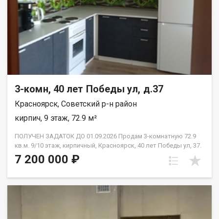
3-комн, 40 лет Победы ул, д.37
Красноярск, Советский р-н район
кирпич, 9 этаж, 72.9 м²
ПОЛУЧЕН ЗАДАТОК ДО 01.09.2026 Продам 3-комнатную 72.9
кв.м. 9/10 этаж, кирпичный, Красноярск, 40 лет Победы ул, 37.
Дом 2018 года постройки. Отделка от застройщика. Комнаты
7 200 000 ₽
изолированные: 13.4 м2 + 13.4 м2 + 18 м2., кухня 12.9 м2.,в
прихожей просторный квадратный холл, сан узел
раздельный, две лоджии незастеклённые. Высота потолков
2.65 м2. Новым владельцам остаётся вся мебель, которая
имеется в квартире. Это идеальный вариант для семьи с
детьми или для тех, кто планирует её создание -готовое