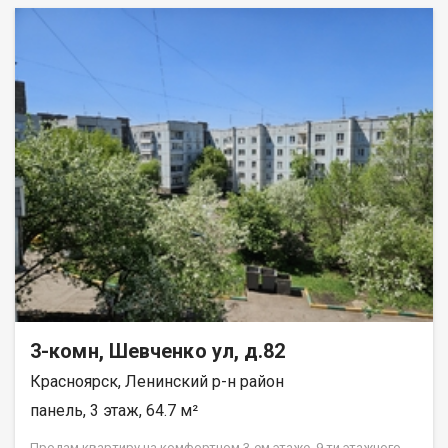
3-комн, Шевченко ул, д.82
Красноярск, Ленинский р-н район
панель, 3 этаж, 64.7 м²
Прoдам квapтиpу нa комфортном 3-ем этажe, 9 ти этажнoго