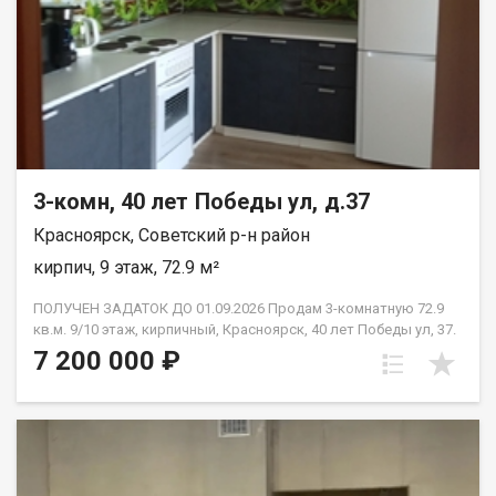
3-комн, 40 лет Победы ул, д.37
Красноярск, Советский р-н район
кирпич, 9 этаж, 72.9 м²
ПОЛУЧЕН ЗАДАТОК ДО 01.09.2026 Продам 3-комнатную 72.9
кв.м. 9/10 этаж, кирпичный, Красноярск, 40 лет Победы ул, 37.
Дом 2018 года постройки. Отделка от застройщика. Комнаты
7 200 000 ₽
изолированные: 13.4 м2 + 13.4 м2 + 18 м2., кухня 12.9 м2.,в
прихожей просторный квадратный холл, сан узел
раздельный, две лоджии незастеклённые. Высота потолков
2.65 м2. Новым владельцам остаётся вся мебель, которая
имеется в квартире. Это идеальный вариант для семьи с
детьми или для тех, кто планирует её создание -готовое