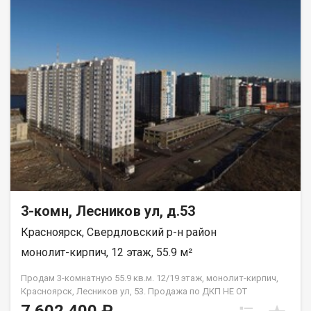
3-комн, Лесников ул, д.53
Красноярск, Свердловский р-н район
монолит-кирпич, 12 этаж, 55.9 м²
Продам 3-комнатную 55.9 кв.м. 12/19 этаж, монолит-кирпич,
Красноярск, Лесников ул, 53. Продажа по ДКП НЕ ОТ
ЗАСТРОЙЩИКА