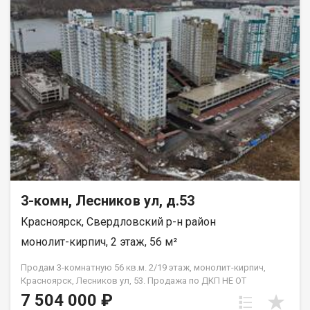
Благоустроенная набережная протяженностью 1450 метров
вдоль реки Енисей и 500 метров вдоль реки Базаиха с
организованными спусками к воде и остановкой речного
пассажирского транспорта возле ледовой арены. Сеть
пешеходных и велосипедно-роликовых дорожек по всему
району. Бесшумные современные лифты. Наземные
автостоянки на 175 и 297 машино-мест.
3-комн, Лесников ул, д.53
Красноярск, Свердловский р-н район
монолит-кирпич, 2 этаж, 56 м²
Продам 3-комнатную 56 кв.м. 2/19 этаж, монолит-кирпич,
Красноярск, Лесников ул, 53. Продажа по ДКП НЕ ОТ
ЗАСТРОЙЩИКА
7 504 000 ₽