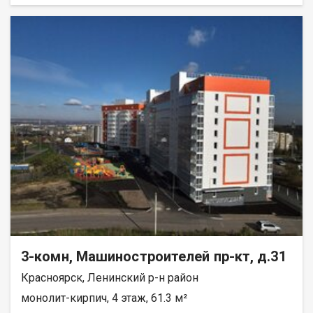
всех комнатах установлены тёплые полы с
электроподогревом. Останется только сделать финишную
отделку по своему вкусу. Первый этаж — удобно для семей с
детьми и пожилых людей (лифт не нужен, спокойный выход на
улицу). Балкон отсутствует, но это компенсируется отличной
планировкой и тёплыми полами. Условия покупки: • подходит
любой вид расчёта (ипотека, наличные, материнский капитал);
• возможна рассрочка; • покупатель комиссию не оплачивает.
Звоните, отвечу на все вопросы, организую показ.
3-комн, Машиностроителей пр-кт, д.31
Красноярск, Ленинский р-н район
монолит-кирпич, 4 этаж, 61.3 м²