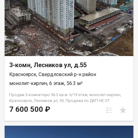
3-комн, Лесников ул, д.55
Красноярск, Свердловский р-н район
монолит-кирпич, 6 этаж, 56.3 м²
Продам 3-комнатную 56.3 кв.м. 6/19 этаж, монолит-кирпич,
Красноярск, Лесников ул, 55. Продажа по ДКП НЕ ОТ
ЗАСТРОЙЩИКА
7 600 500 ₽