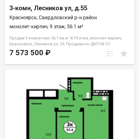
3-комн, Лесников ул, д.55
Красноярск, Свердловский р-н район
монолит-кирпич, 9 этаж, 56.1 м²
Продам 3-комнатную 56.1 кв.м. 9/19 этаж, монолит-кирпич,
Красноярск, Лесников ул, 55. Продажа по ДКП НЕ ОТ
ЗАСТРОЙЩИКА
7 573 500 ₽