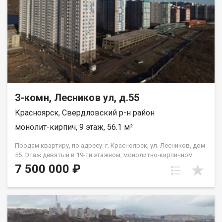
3-комн, Лесников ул, д.55
Красноярск, Свердловский р-н район
монолит-кирпич, 9 этаж, 56.1 м²
Продам квартиру, по адресу: г. Красноярск, ул. Лесников, дом
55. Этаж девятый в 19-ти этажном, монолитно-кирпичном
доме. Общая площадь- 56,1 кв.м., кухня-гостиная-18 кв.м.,
7 500 000 ₽
жилая--26,2 кв.м. Предчистовая отделка от застройщика.
Экологически благоприятный район с красивыми видами на
реку Енисей и предгорье Саян. Высокая транспортная
доступность до других районов города. Близость знаковых
мест отдыха, досуга и развлечений - заповедник «Столбы»,
Фанпарк «Бобровый лог» и парк флоры и фауны «Роев ручей».