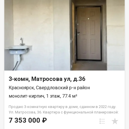
безопасное пространство. · Детская поликлиника — 5 минут
пешком. · 2 детских сада — 6 минут пешком. · Школа — 12 минут
неспешной прогулки. Всё необходимое для роста и развития
ребенка — в шаговой доступности, без необходимости
пользоваться машиной. Квартира продаётся в связи с
переездом в другой город. Квартира без перепланировок, без
обременений. Рассмотрим все виды расчёта. Полное юр
сопровождение сделки. Помощь в оформлении ипотеки.
Квартира на ключах, покажу в удобное для вас время по
договорённости.
3-комн, Матросова ул, д.36
Красноярск, Свердловский р-н район
монолит-кирпич, 1 этаж, 77.4 м²
Продаю 3-комнатную квартиру в доме, сданном в 2022 году.
Ул. Матросова, 36. Квартира с функциональной планировкой:
• три отдельные комнаты; • отдельная кухня; • два санузла.
7 353 000 ₽
Состояние — получистовая отделка: выполнена стяжка пола,
стены оштукатурены, разведены электрика и сантехника. Во