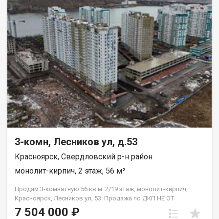
Благоустроенная набережная протяженностью 1450 метров
вдоль реки Енисей и 500 метров вдоль реки Базаиха с
организованными спусками к воде и остановкой речного
пассажирского транспорта возле ледовой арены. Сеть
пешеходных и велосипедно-роликовых дорожек по всему
району. Бесшумные современные лифты. Наземные
автостоянки на 175 и 297 машино-мест.
3-комн, Лесников ул, д.53
Красноярск, Свердловский р-н район
монолит-кирпич, 2 этаж, 56 м²
Продам 3-комнатную 56 кв.м. 2/19 этаж, монолит-кирпич,
Красноярск, Лесников ул, 53. Продажа по ДКП НЕ ОТ
ЗАСТРОЙЩИКА
7 504 000 ₽