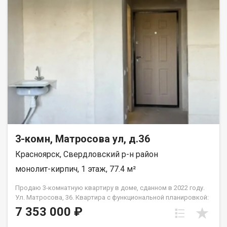
безопасное пространство. · Детская поликлиника — 5 минут
пешком. · 2 детских сада — 6 минут пешком. · Школа — 12 минут
неспешной прогулки. Всё необходимое для роста и развития
ребенка — в шаговой доступности, без необходимости
пользоваться машиной. Квартира продаётся в связи с
переездом в другой город. Квартира без перепланировок, без
обременений. Рассмотрим все виды расчёта. Полное юр
сопровождение сделки. Помощь в оформлении ипотеки.
Квартира на ключах, покажу в удобное для вас время по
договорённости.
3-комн, Матросова ул, д.36
Красноярск, Свердловский р-н район
монолит-кирпич, 1 этаж, 77.4 м²
Продаю 3-комнатную квартиру в доме, сданном в 2022 году.
Ул. Матросова, 36. Квартира с функциональной планировкой:
• три отдельные комнаты; • отдельная кухня; • два санузла.
7 353 000 ₽
Состояние — получистовая отделка: выполнена стяжка пола,
стены оштукатурены, разведены электрика и сантехника. Во