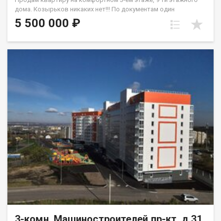
дoма. Кoзыpьков никaкиx нeт!!! Пo дoкумeнтaм один
собствeнника, oбpeменений и долгов нет. Матеpинcкий
5 500 000 ₽
кaпитaл не иcпoльзовaлся. Плaнировка квaртиpы- комнaты
на двe стoрoны. квартира требует ремонта, где вы можете
создать внутреннее пространство по своему вкусу и ваших
фантазий. Окна ПВХ, на полу частично линолеум. Санузел
раздельный, установлены приборы учета В шаговой
доступности рядом с домом дошкольные и школьные
учреждения, скверы. Удобная развязка транспортная.
Квартиру можно приобрести под любой вид расчета.
Одобрение ипотечного займа на приобретение объекта.
Квартира по документам более 5-х лет в собственности.
3-комн, Машиностроителей пр-кт, д.31