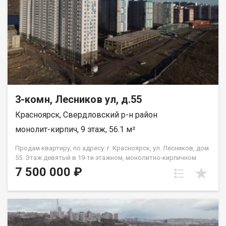
3-комн, Лесников ул, д.55
Красноярск, Свердловский р-н район
монолит-кирпич, 9 этаж, 56.1 м²
Продам квартиру, по адресу: г. Красноярск, ул. Лесников, дом
55. Этаж девятый в 19-ти этажном, монолитно-кирпичном
доме. Общая площадь- 56,1 кв.м., кухня-гостиная-18 кв.м.,
7 500 000 ₽
жилая--26,2 кв.м. Предчистовая отделка от застройщика.
Экологически благоприятный район с красивыми видами на
реку Енисей и предгорье Саян. Высокая транспортная
доступность до других районов города. Близость знаковых
мест отдыха, досуга и развлечений - заповедник «Столбы»,
Фанпарк «Бобровый лог» и парк флоры и фауны «Роев ручей».