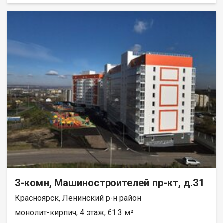
всех комнатах установлены тёплые полы с
электроподогревом. Останется только сделать финишную
отделку по своему вкусу. Первый этаж — удобно для семей с
детьми и пожилых людей (лифт не нужен, спокойный выход на
улицу). Балкон отсутствует, но это компенсируется отличной
планировкой и тёплыми полами. Условия покупки: • подходит
любой вид расчёта (ипотека, наличные, материнский капитал);
• возможна рассрочка; • покупатель комиссию не оплачивает.
Звоните, отвечу на все вопросы, организую показ.
3-комн, Машиностроителей пр-кт, д.31
Красноярск, Ленинский р-н район
монолит-кирпич, 4 этаж, 61.3 м²