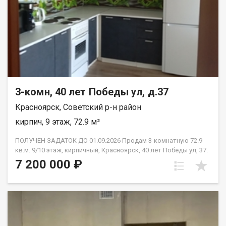
3-комн, 40 лет Победы ул, д.37
Красноярск, Советский р-н район
кирпич, 9 этаж, 72.9 м²
ПОЛУЧЕН ЗАДАТОК ДО 01.09.2026 Продам 3-комнатную 72.9
кв.м. 9/10 этаж, кирпичный, Красноярск, 40 лет Победы ул, 37.
Дом 2018 года постройки. Отделка от застройщика. Комнаты
7 200 000 ₽
изолированные: 13.4 м2 + 13.4 м2 + 18 м2., кухня 12.9 м2.,в
прихожей просторный квадратный холл, сан узел
раздельный, две лоджии незастеклённые. Высота потолков
2.65 м2. Новым владельцам остаётся вся мебель, которая
имеется в квартире. Это идеальный вариант для семьи с
детьми или для тех, кто планирует её создание -готовое