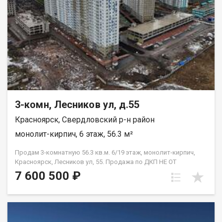
3-комн, Лесников ул, д.55
Красноярск, Свердловский р-н район
монолит-кирпич, 6 этаж, 56.3 м²
Продам 3-комнатную 56.3 кв.м. 6/19 этаж, монолит-кирпич,
Красноярск, Лесников ул, 55. Продажа по ДКП НЕ ОТ
ЗАСТРОЙЩИКА
7 600 500 ₽