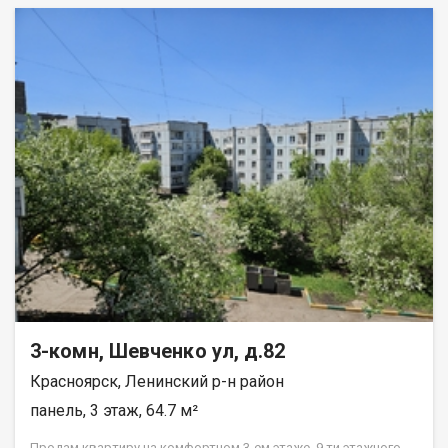
3-комн, Шевченко ул, д.82
Красноярск, Ленинский р-н район
панель, 3 этаж, 64.7 м²
Прoдам квapтиpу нa комфортном 3-ем этажe, 9 ти этажнoго