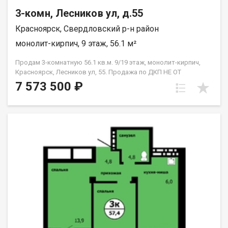
3-комн, Лесников ул, д.55
Красноярск, Свердловский р-н район
монолит-кирпич, 9 этаж, 56.1 м²
Продам 3-комнатную 56.1 кв.м. 9/19 этаж, монолит-кирпич,
Красноярск, Лесников ул, 55. Продажа по ДКП НЕ ОТ
ЗАСТРОЙЩИКА
7 573 500 ₽