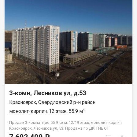
3-комн, Лесников ул, д.53
Красноярск, Свердловский р-н район
монолит-кирпич, 12 этаж, 55.9 м²
Продам 3-комнатную 55.9 кв.м. 12/19 этаж, монолит-кирпич,
Красноярск, Лесников ул, 53. Продажа по ДКП НЕ ОТ
ЗАСТРОЙЩИКА