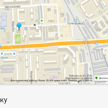
Работает на API 2ГИС
Лицензионное соглашение
Доехать
Для корректной работы Raster JS API нужен ключ. Помощь: api@2gis.ru
ку