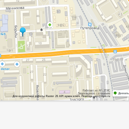
Работает на API 2ГИС
Лицензионное соглашение
Доехать
Для корректной работы Raster JS API нужен ключ. Помощь: api@2gis.ru