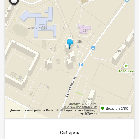
Работает на API 2ГИС
Лицензионное соглашение
Доехать с 2ГИС
Для корректной работы Raster JS API нужен ключ. Помощь:
api@2gis.ru
Сибиряк