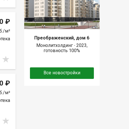
0 ₽
б./м²
Преображенский, дом 6
отека
Монолитхолдинг ∙ 2023,
готовность 100%
Все новостройки
0 ₽
б./м²
отека