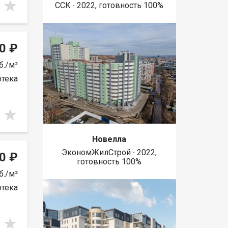
ССК ∙ 2022, готовность 100%
0 ₽
б./м²
отека
Новелла
ЭкономЖилСтрой ∙ 2022,
0 ₽
готовность 100%
б./м²
отека