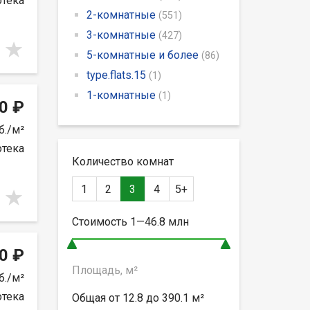
отека
2-комнатные
(551)
3-комнатные
(427)
5-комнатные и более
(86)
type.flats.15
(1)
1-комнатные
(1)
0 ₽
б./м²
отека
Количество комнат
1
2
3
4
5+
Стоимость
1—46.8
млн
0 ₽
Площадь, м²
б./м²
отека
Общая от
12.8 до 390.1
м²