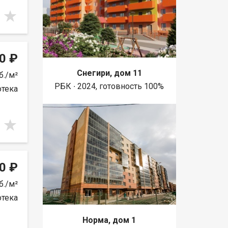
0 ₽
Снегири, дом 11
б./м²
РБК ∙ 2024, готовность 100%
отека
0 ₽
б./м²
отека
Норма, дом 1