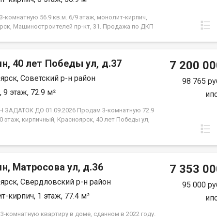
-комнатную 56.9 кв.м. 6/9 этаж, монолит-кирпич,
рск, Машиностроителей пр-кт, 31. Продажа по ДКП
ЗАСТРОЙЩИКА
н, 40 лет Победы ул, д.37
7 200 00
ярск, Советский р-н район
98 765 ру
 9 этаж, 72.9 м²
ип
 ЗАДАТОК ДО 01.09.2026 Продам 3-комнатную 72.9
10 этаж, кирпичный, Красноярск, 40 лет Победы ул,
2018 года постройки. Отделка от застройщика.
изолированные: 13.4 м2 + 13.4 м2 + 18 м2., кухня
,в прихожей просторный квадратный холл, сан узел
ный, две лоджии незастеклённые. Высота
н, Матросова ул, д.36
в 2.65 м2. Новым владельцам остаётся вся мебель,
7 353 00
 имеется в квартире. Это идеальный вариант для
ярск, Свердловский р-н район
детьми или для тех, кто планирует её создание
95 000 ру
е безопасное пространство. · Детская поликлиника
т-кирпич, 1 этаж, 77.4 м²
ип
т пешком. · 2 детских сада — 6 минут пешком. ·
 12 минут неспешной прогулки. Всё необходимое
3-комнатную квартиру в доме, сданном в 2022 году.