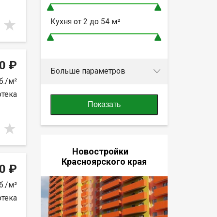
Кухня от
2 до 54
м²
0 ₽
Больше параметров
б./м²
отека
Показать
Новостройки
Красноярского края
0 ₽
б./м²
отека