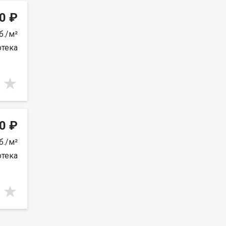
0 ₽
б./м²
отека
0 ₽
б./м²
отека