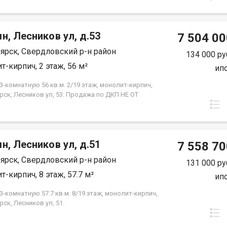
-18 кв.м., жилая--26,2 кв.м. Предчистовая отделка
ройщика. Экологически благоприятный район с
ми видами на реку Енисей и предгорье Саян.
н, Лесников ул, д.53
 транспортная доступность до других районов
7 504 00
Близость знаковых мест отдыха, досуга и
ярск, Свердловский р-н район
ений - заповедник «Столбы», Фанпарк «Бобровый
134 000 ру
парк флоры и фауны «Роев ручей». Благоустроенная
т-кирпич, 2 этаж, 56 м²
ип
ная протяженностью 1450 метров вдоль реки
 500 метров вдоль реки Базаиха с
-комнатную 56 кв.м. 2/19 этаж, монолит-кирпич,
ованными спусками к воде и остановкой речного
рск, Лесников ул, 53. Продажа по ДКП НЕ ОТ
рского транспорта возле ледовой арены. Сеть
ЙЩИКА
ных и велосипедно-роликовых дорожек по всему
 Бесшумные современные лифты. Наземные
нки на 175 и 297 машино-мест.
н, Лесников ул, д.51
7 558 70
ярск, Свердловский р-н район
131 000 ру
т-кирпич, 8 этаж, 57.7 м²
ип
-комнатную 57.7 кв.м. 8/19 этаж, монолит-кирпич,
ск, Лесников ул, 51.