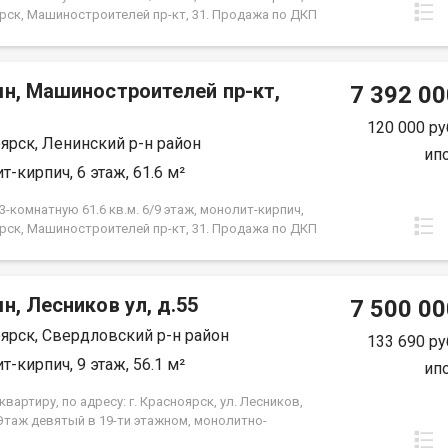
рск, Машиностроителей пр-кт, 31. Продажа по ДКП
ЗАСТРОЙЩИКА
мн, Машиностроителей пр-кт,
7 392 00
120 000 ру
ярск, Ленинский р-н район
ип
т-кирпич, 6 этаж, 61.6 м²
-комнатную 61.6 кв.м. 6/9 этаж, монолит-кирпич,
рск, Машиностроителей пр-кт, 31. Продажа по ДКП
ЗАСТРОЙЩИКА
н, Лесников ул, д.55
7 500 00
ярск, Свердловский р-н район
133 690 ру
т-кирпич, 9 этаж, 56.1 м²
ип
вартиру, по адресу: г. Красноярск, ул. Лесников,
 Этаж девятый в 19-ти этажном, монолитно-
м доме. Общая площадь- 56,1 кв.м., кухня-