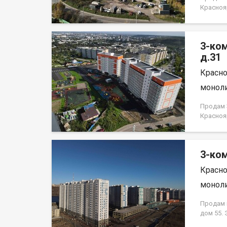
Красноя
НЕ ОТ 
3-ко
д.31
Красно
моноли
Продам 3
Красноя
НЕ ОТ 
3-ком
Красно
моноли
Продам к
дом 55.
кирпично