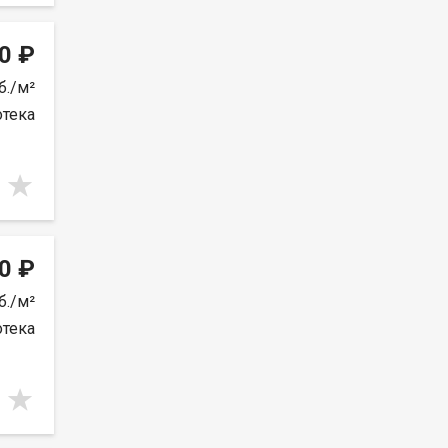
0 ₽
б./м²
отека
0 ₽
б./м²
отека