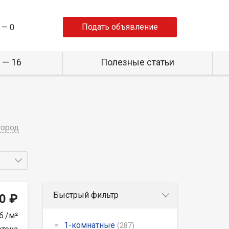
Подать объявление
 —
0
 — 16
Полезные статьи
город
Быстрый фильтр
0 ₽
б./м²
1-комнатные
(287)