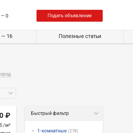
Подать объявление
 —
0
 — 16
Полезные статьи
город
Быстрый фильтр
0 ₽
б./м²
1-комнатные
(278)