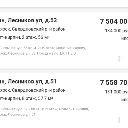
-18 кв.м., жилая--26,2 кв.м. Предчистовая отделка
ройщика. Экологически благоприятный район с
ми видами на реку Енисей и предгорье Саян.
н, Лесников ул, д.53
 транспортная доступность до других районов
7 504 00
Близость знаковых мест отдыха, досуга и
ярск, Свердловский р-н район
ений - заповедник «Столбы», Фанпарк «Бобровый
134 000 ру
парк флоры и фауны «Роев ручей». Благоустроенная
т-кирпич, 2 этаж, 56 м²
ип
ная протяженностью 1450 метров вдоль реки
 500 метров вдоль реки Базаиха с
-комнатную 56 кв.м. 2/19 этаж, монолит-кирпич,
ованными спусками к воде и остановкой речного
рск, Лесников ул, 53. Продажа по ДКП НЕ ОТ
рского транспорта возле ледовой арены. Сеть
ЙЩИКА
ных и велосипедно-роликовых дорожек по всему
 Бесшумные современные лифты. Наземные
нки на 175 и 297 машино-мест.
н, Лесников ул, д.51
7 558 70
ярск, Свердловский р-н район
131 000 ру
т-кирпич, 8 этаж, 57.7 м²
ип
-комнатную 57.7 кв.м. 8/19 этаж, монолит-кирпич,
ск, Лесников ул, 51.