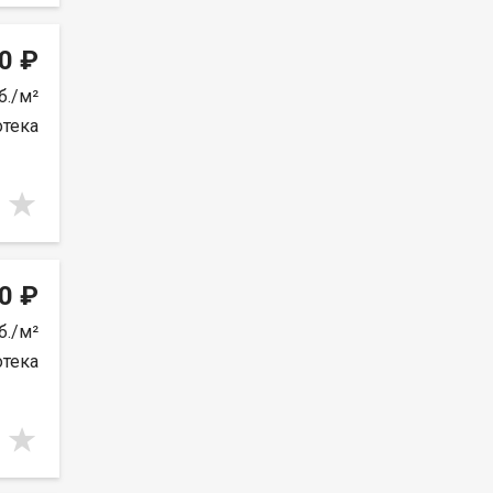
0 ₽
б./м²
отека
0 ₽
б./м²
отека