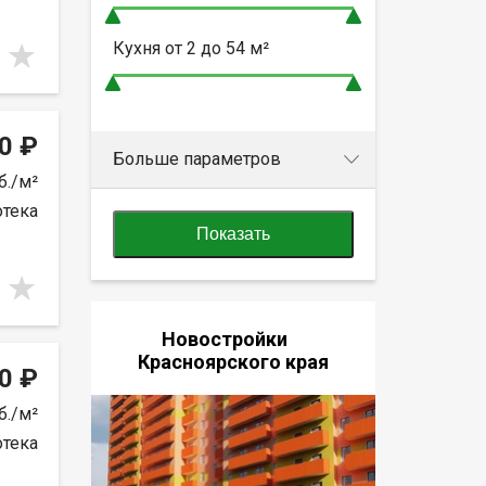
Кухня от
2 до 54
м²
0 ₽
Больше параметров
б./м²
отека
Показать
Новостройки
Красноярского края
0 ₽
б./м²
отека