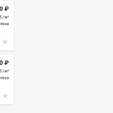
0 ₽
б./м²
отека
0 ₽
б./м²
отека