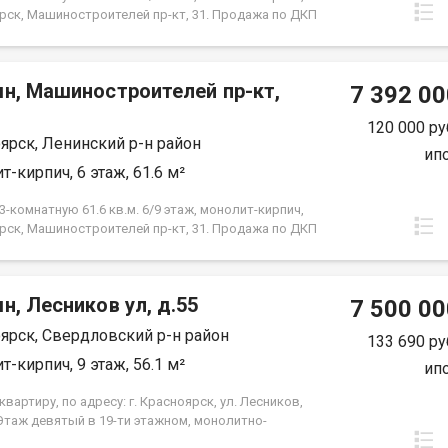
рск, Машиностроителей пр-кт, 31. Продажа по ДКП
ЗАСТРОЙЩИКА
мн, Машиностроителей пр-кт,
7 392 00
120 000 ру
ярск, Ленинский р-н район
ип
т-кирпич, 6 этаж, 61.6 м²
-комнатную 61.6 кв.м. 6/9 этаж, монолит-кирпич,
рск, Машиностроителей пр-кт, 31. Продажа по ДКП
ЗАСТРОЙЩИКА
н, Лесников ул, д.55
7 500 00
ярск, Свердловский р-н район
133 690 ру
т-кирпич, 9 этаж, 56.1 м²
ип
вартиру, по адресу: г. Красноярск, ул. Лесников,
 Этаж девятый в 19-ти этажном, монолитно-
м доме. Общая площадь- 56,1 кв.м., кухня-