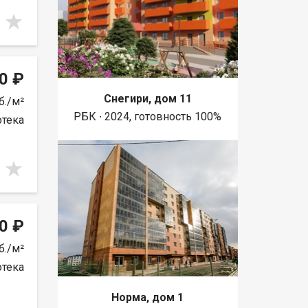
0 ₽
Снегири, дом 11
б./м²
РБК ∙ 2024, готовность 100%
отека
0 ₽
б./м²
отека
Норма, дом 1