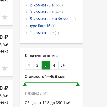
отека
2-комнатные
(550)
3-комнатные
(421)
5-комнатные и более
(86)
type.flats.15
(1)
1-комнатные
(1)
0 ₽
б./м²
отека
Количество комнат
1
2
3
4
5+
Стоимость
1—46.8
млн
0 ₽
Площадь, м²
б./м²
отека
Общая от
12.8 до 390.1
м²