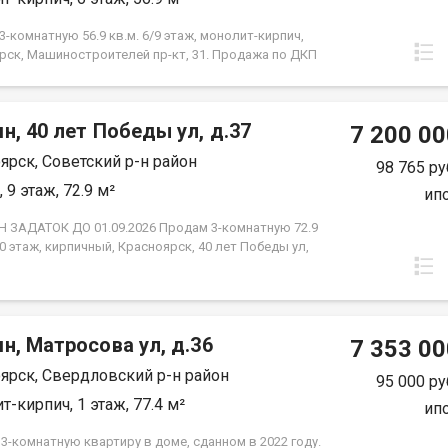
-комнатную 56.9 кв.м. 6/9 этаж, монолит-кирпич,
рск, Машиностроителей пр-кт, 31. Продажа по ДКП
ЗАСТРОЙЩИКА
н, 40 лет Победы ул, д.37
7 200 00
ярск, Советский р-н район
98 765 ру
 9 этаж, 72.9 м²
ип
 ЗАДАТОК ДО 01.09.2026 Продам 3-комнатную 72.9
10 этаж, кирпичный, Красноярск, 40 лет Победы ул,
2018 года постройки. Отделка от застройщика.
изолированные: 13.4 м2 + 13.4 м2 + 18 м2., кухня
,в прихожей просторный квадратный холл, сан узел
ный, две лоджии незастеклённые. Высота
н, Матросова ул, д.36
в 2.65 м2. Новым владельцам остаётся вся мебель,
7 353 00
 имеется в квартире. Это идеальный вариант для
ярск, Свердловский р-н район
детьми или для тех, кто планирует её создание
95 000 ру
е безопасное пространство. · Детская поликлиника
т-кирпич, 1 этаж, 77.4 м²
ип
т пешком. · 2 детских сада — 6 минут пешком. ·
 12 минут неспешной прогулки. Всё необходимое
3-комнатную квартиру в доме, сданном в 2022 году.