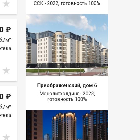
ССК ∙ 2022, готовность 100%
0 ₽
б./м²
отека
Преображенский, дом 6
Монолитхолдинг ∙ 2023,
0 ₽
готовность 100%
б./м²
отека