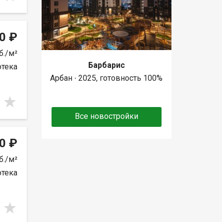
0 ₽
б./м²
Барбарис
отека
Арбан ∙ 2025, готовность 100%
Все новостройки
0 ₽
б./м²
отека