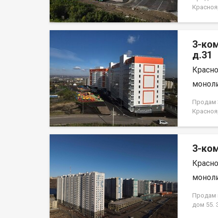
Красноя
НЕ ОТ 
3-ко
д.31
Красно
моноли
Продам 3
Красноя
НЕ ОТ 
3-ком
Красно
моноли
Продам к
дом 55.
кирпично