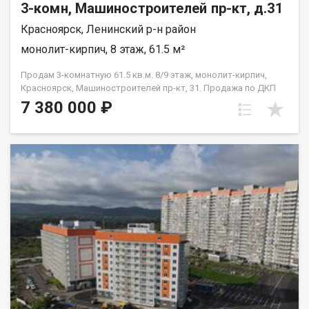
3-комн, Машиностроителей пр-кт, д.31
Красноярск, Ленинский р-н район
монолит-кирпич, 8 этаж, 61.5 м²
Продам 3-комнатную 61.5 кв.м. 8/9 этаж, монолит-кирпич,
Красноярск, Машиностроителей пр-кт, 31. Продажа по ДКП
НЕ ОТ ЗАСТРОЙЩИКА
7 380 000 ₽