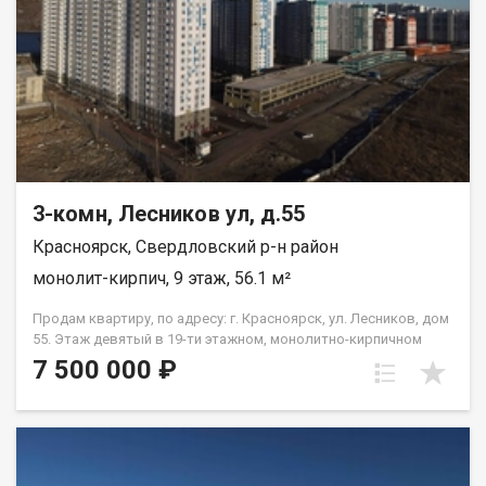
3-комн, Лесников ул, д.55
Красноярск, Свердловский р-н район
монолит-кирпич, 9 этаж, 56.1 м²
Продам квартиру, по адресу: г. Красноярск, ул. Лесников, дом
55. Этаж девятый в 19-ти этажном, монолитно-кирпичном
доме. Общая площадь- 56,1 кв.м., кухня-гостиная-18 кв.м.,
7 500 000 ₽
жилая--26,2 кв.м. Предчистовая отделка от застройщика.
Экологически благоприятный район с красивыми видами на
реку Енисей и предгорье Саян. Высокая транспортная
доступность до других районов города. Близость знаковых
мест отдыха, досуга и развлечений - заповедник «Столбы»,
Фанпарк «Бобровый лог» и парк флоры и фауны «Роев ручей».