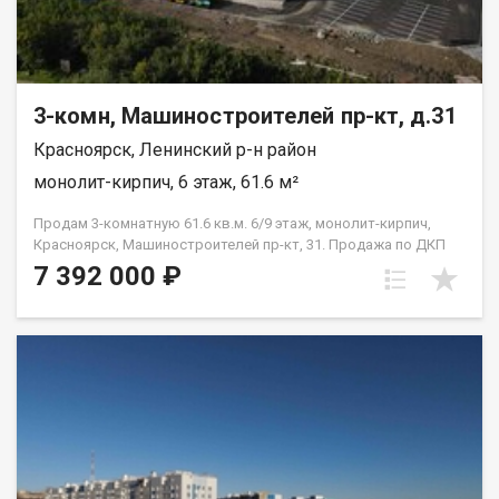
3-комн, Машиностроителей пр-кт, д.31
Красноярск, Ленинский р-н район
монолит-кирпич, 6 этаж, 61.6 м²
Продам 3-комнатную 61.6 кв.м. 6/9 этаж, монолит-кирпич,
Красноярск, Машиностроителей пр-кт, 31. Продажа по ДКП
НЕ ОТ ЗАСТРОЙЩИКА
7 392 000 ₽