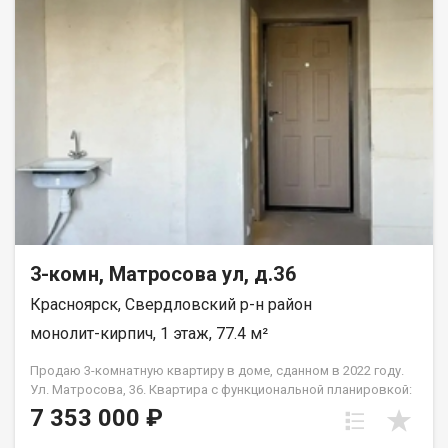
безопасное пространство. · Детская поликлиника — 5 минут
пешком. · 2 детских сада — 6 минут пешком. · Школа — 12 минут
неспешной прогулки. Всё необходимое для роста и развития
ребенка — в шаговой доступности, без необходимости
пользоваться машиной. Квартира продаётся в связи с
переездом в другой город. Квартира без перепланировок, без
обременений. Рассмотрим все виды расчёта. Полное юр
сопровождение сделки. Помощь в оформлении ипотеки.
Квартира на ключах, покажу в удобное для вас время по
договорённости.
3-комн, Матросова ул, д.36
Красноярск, Свердловский р-н район
монолит-кирпич, 1 этаж, 77.4 м²
Продаю 3-комнатную квартиру в доме, сданном в 2022 году.
Ул. Матросова, 36. Квартира с функциональной планировкой:
• три отдельные комнаты; • отдельная кухня; • два санузла.
7 353 000 ₽
Состояние — получистовая отделка: выполнена стяжка пола,
стены оштукатурены, разведены электрика и сантехника. Во