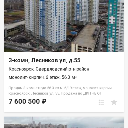
3-комн, Лесников ул, д.55
Красноярск, Свердловский р-н район
монолит-кирпич, 6 этаж, 56.3 м²
Продам 3-комнатную 56.3 кв.м. 6/19 этаж, монолит-кирпич,
Красноярск, Лесников ул, 55. Продажа по ДКП НЕ ОТ
ЗАСТРОЙЩИКА
7 600 500 ₽