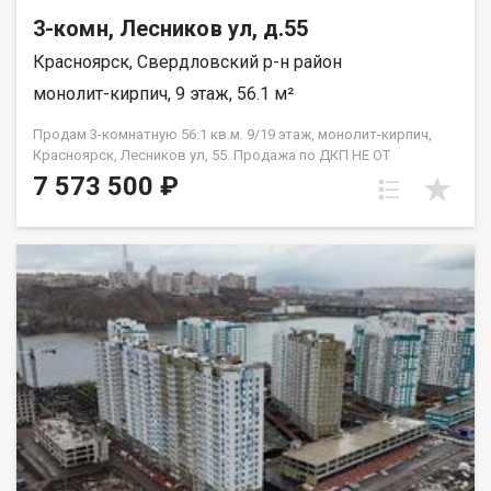
3-комн, Лесников ул, д.55
Красноярск, Свердловский р-н район
монолит-кирпич, 9 этаж, 56.1 м²
Продам 3-комнатную 56.1 кв.м. 9/19 этаж, монолит-кирпич,
Красноярск, Лесников ул, 55. Продажа по ДКП НЕ ОТ
ЗАСТРОЙЩИКА
7 573 500 ₽