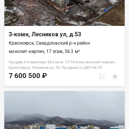
3-комн, Лесников ул, д.53
Красноярск, Свердловский р-н район
монолит-кирпич, 17 этаж, 56.3 м²
Продам 3-комнатную 56.3 кв.м. 17/19 этаж, монолит-кирпич,
Красноярск, Лесников ул, 53. Продажа по ДКП НЕ ОТ
ЗАСТРОЙЩИКА
7 600 500 ₽