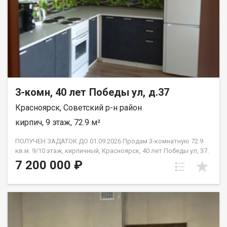
3-комн, 40 лет Победы ул, д.37
Красноярск, Советский р-н район
кирпич, 9 этаж, 72.9 м²
ПОЛУЧЕН ЗАДАТОК ДО 01.09.2026 Продам 3-комнатную 72.9
кв.м. 9/10 этаж, кирпичный, Красноярск, 40 лет Победы ул, 37.
Дом 2018 года постройки. Отделка от застройщика. Комнаты
7 200 000 ₽
изолированные: 13.4 м2 + 13.4 м2 + 18 м2., кухня 12.9 м2.,в
прихожей просторный квадратный холл, сан узел
раздельный, две лоджии незастеклённые. Высота потолков
2.65 м2. Новым владельцам остаётся вся мебель, которая
имеется в квартире. Это идеальный вариант для семьи с
детьми или для тех, кто планирует её создание -готовое