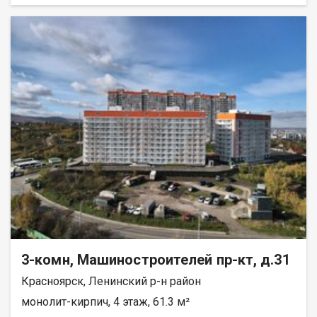
всех комнатах установлены тёплые полы с
электроподогревом. Останется только сделать финишную
отделку по своему вкусу. Первый этаж — удобно для семей с
детьми и пожилых людей (лифт не нужен, спокойный выход на
улицу). Балкон отсутствует, но это компенсируется отличной
планировкой и тёплыми полами. Условия покупки: • подходит
любой вид расчёта (ипотека, наличные, материнский капитал);
• возможна рассрочка; • покупатель комиссию не оплачивает.
Звоните, отвечу на все вопросы, организую показ.
3-комн, Машиностроителей пр-кт, д.31
Красноярск, Ленинский р-н район
монолит-кирпич, 4 этаж, 61.3 м²