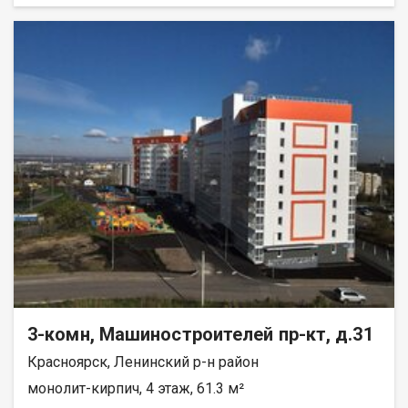
всех комнатах установлены тёплые полы с
электроподогревом. Останется только сделать финишную
отделку по своему вкусу. Первый этаж — удобно для семей с
детьми и пожилых людей (лифт не нужен, спокойный выход на
улицу). Балкон отсутствует, но это компенсируется отличной
планировкой и тёплыми полами. Условия покупки: • подходит
любой вид расчёта (ипотека, наличные, материнский капитал);
• возможна рассрочка; • покупатель комиссию не оплачивает.
Звоните, отвечу на все вопросы, организую показ.
3-комн, Машиностроителей пр-кт, д.31
Красноярск, Ленинский р-н район
монолит-кирпич, 4 этаж, 61.3 м²