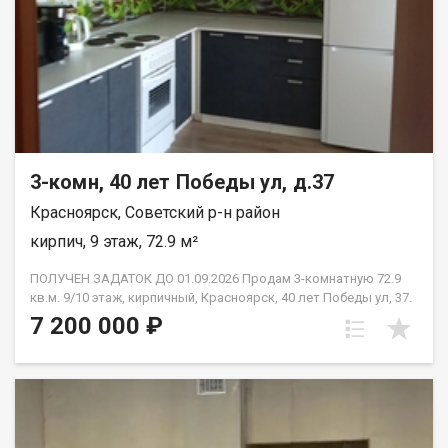
3-комн, 40 лет Победы ул, д.37
Красноярск, Советский р-н район
кирпич, 9 этаж, 72.9 м²
ПОЛУЧЕН ЗАДАТОК ДО 01.09.2026 Продам 3-комнатную 72.9
кв.м. 9/10 этаж, кирпичный, Красноярск, 40 лет Победы ул, 37.
Дом 2018 года постройки. Отделка от застройщика. Комнаты
7 200 000 ₽
изолированные: 13.4 м2 + 13.4 м2 + 18 м2., кухня 12.9 м2.,в
прихожей просторный квадратный холл, сан узел
раздельный, две лоджии незастеклённые. Высота потолков
2.65 м2. Новым владельцам остаётся вся мебель, которая
имеется в квартире. Это идеальный вариант для семьи с
детьми или для тех, кто планирует её создание -готовое