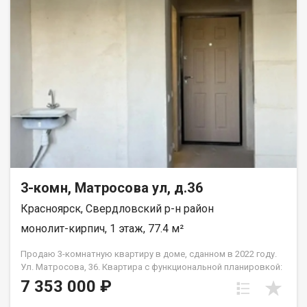
безопасное пространство. · Детская поликлиника — 5 минут
пешком. · 2 детских сада — 6 минут пешком. · Школа — 12 минут
неспешной прогулки. Всё необходимое для роста и развития
ребенка — в шаговой доступности, без необходимости
пользоваться машиной. Квартира продаётся в связи с
переездом в другой город. Квартира без перепланировок, без
обременений. Рассмотрим все виды расчёта. Полное юр
сопровождение сделки. Помощь в оформлении ипотеки.
Квартира на ключах, покажу в удобное для вас время по
договорённости.
3-комн, Матросова ул, д.36
Красноярск, Свердловский р-н район
монолит-кирпич, 1 этаж, 77.4 м²
Продаю 3-комнатную квартиру в доме, сданном в 2022 году.
Ул. Матросова, 36. Квартира с функциональной планировкой:
• три отдельные комнаты; • отдельная кухня; • два санузла.
7 353 000 ₽
Состояние — получистовая отделка: выполнена стяжка пола,
стены оштукатурены, разведены электрика и сантехника. Во