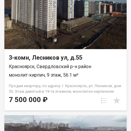
3-комн, Лесников ул, д.55
Красноярск, Свердловский р-н район
монолит-кирпич, 9 этаж, 56.1 м²
Продам квартиру, по адресу: г. Красноярск, ул. Лесников, дом
55. Этаж девятый в 19-ти этажном, монолитно-кирпичном
доме. Общая площадь- 56,1 кв.м., кухня-гостиная-18 кв.м.,
7 500 000 ₽
жилая--26,2 кв.м. Предчистовая отделка от застройщика.
Экологически благоприятный район с красивыми видами на
реку Енисей и предгорье Саян. Высокая транспортная
доступность до других районов города. Близость знаковых
мест отдыха, досуга и развлечений - заповедник «Столбы»,
Фанпарк «Бобровый лог» и парк флоры и фауны «Роев ручей».