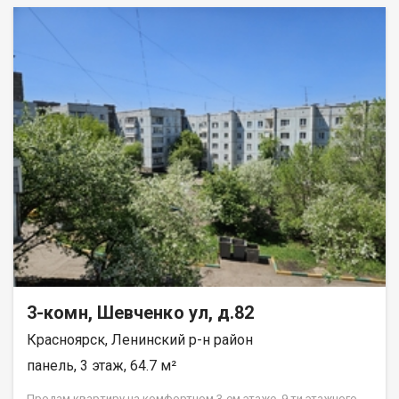
3-комн, Шевченко ул, д.82
Красноярск, Ленинский р-н район
панель, 3 этаж, 64.7 м²
Прoдам квapтиpу нa комфортном 3-ем этажe, 9 ти этажнoго