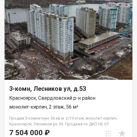
Благоустроенная набережная протяженностью 1450 метров
вдоль реки Енисей и 500 метров вдоль реки Базаиха с
организованными спусками к воде и остановкой речного
пассажирского транспорта возле ледовой арены. Сеть
пешеходных и велосипедно-роликовых дорожек по всему
району. Бесшумные современные лифты. Наземные
автостоянки на 175 и 297 машино-мест.
3-комн, Лесников ул, д.53
Красноярск, Свердловский р-н район
монолит-кирпич, 2 этаж, 56 м²
Продам 3-комнатную 56 кв.м. 2/19 этаж, монолит-кирпич,
Красноярск, Лесников ул, 53. Продажа по ДКП НЕ ОТ
ЗАСТРОЙЩИКА
7 504 000 ₽