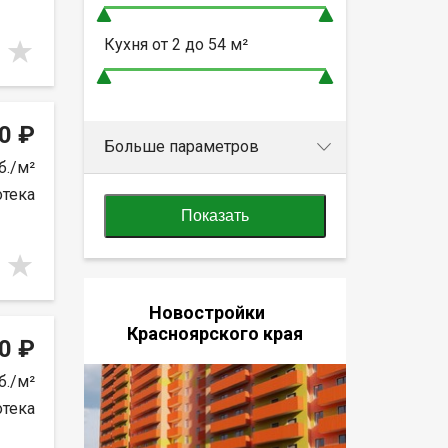
Кухня от
2 до 54
м²
0 ₽
Больше параметров
б./м²
отека
Показать
Новостройки
Красноярского края
0 ₽
б./м²
отека