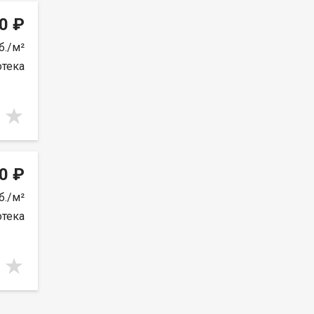
0 ₽
б./м²
отека
0 ₽
б./м²
отека