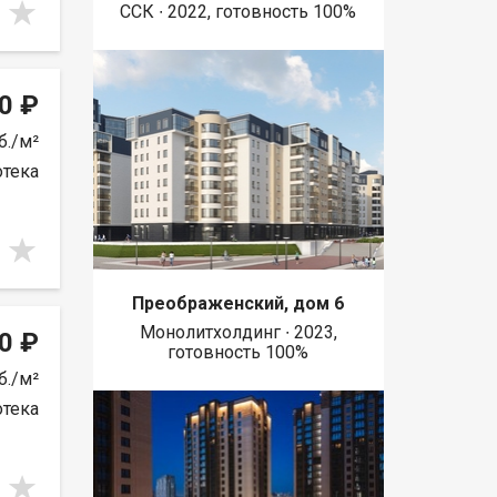
ССК ∙ 2022, готовность 100%
0 ₽
б./м²
отека
Преображенский, дом 6
Монолитхолдинг ∙ 2023,
0 ₽
готовность 100%
б./м²
отека