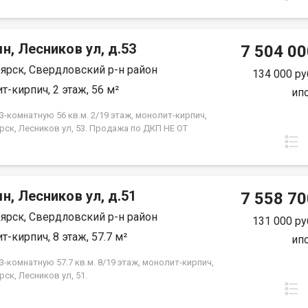
-18 кв.м., жилая--26,2 кв.м. Предчистовая отделка
ройщика. Экологически благоприятный район с
ми видами на реку Енисей и предгорье Саян.
н, Лесников ул, д.53
 транспортная доступность до других районов
7 504 00
Близость знаковых мест отдыха, досуга и
ярск, Свердловский р-н район
ений - заповедник «Столбы», Фанпарк «Бобровый
134 000 ру
парк флоры и фауны «Роев ручей». Благоустроенная
т-кирпич, 2 этаж, 56 м²
ип
ная протяженностью 1450 метров вдоль реки
 500 метров вдоль реки Базаиха с
-комнатную 56 кв.м. 2/19 этаж, монолит-кирпич,
ованными спусками к воде и остановкой речного
рск, Лесников ул, 53. Продажа по ДКП НЕ ОТ
рского транспорта возле ледовой арены. Сеть
ЙЩИКА
ных и велосипедно-роликовых дорожек по всему
 Бесшумные современные лифты. Наземные
нки на 175 и 297 машино-мест.
н, Лесников ул, д.51
7 558 70
ярск, Свердловский р-н район
131 000 ру
т-кирпич, 8 этаж, 57.7 м²
ип
-комнатную 57.7 кв.м. 8/19 этаж, монолит-кирпич,
ск, Лесников ул, 51.