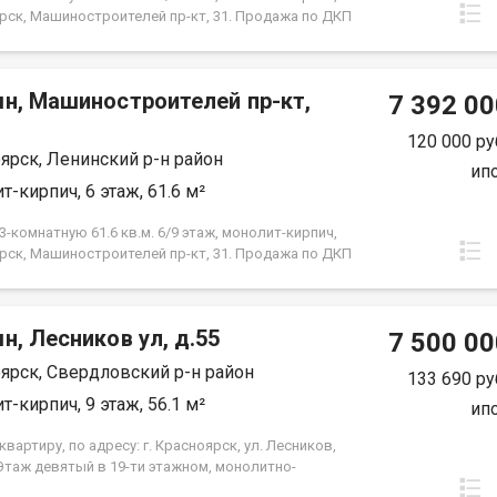
рск, Машиностроителей пр-кт, 31. Продажа по ДКП
ЗАСТРОЙЩИКА
мн, Машиностроителей пр-кт,
7 392 00
120 000 ру
ярск, Ленинский р-н район
ип
т-кирпич, 6 этаж, 61.6 м²
-комнатную 61.6 кв.м. 6/9 этаж, монолит-кирпич,
рск, Машиностроителей пр-кт, 31. Продажа по ДКП
ЗАСТРОЙЩИКА
н, Лесников ул, д.55
7 500 00
ярск, Свердловский р-н район
133 690 ру
т-кирпич, 9 этаж, 56.1 м²
ип
вартиру, по адресу: г. Красноярск, ул. Лесников,
 Этаж девятый в 19-ти этажном, монолитно-
м доме. Общая площадь- 56,1 кв.м., кухня-