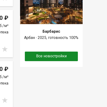
0 ₽
б./м²
Барбарис
отека
Арбан ∙ 2025, готовность 100%
Все новостройки
0 ₽
б./м²
отека