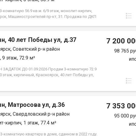
-комнатную 56.9 кв.м. 6/9 этаж, монолит-кирпич,
рск, Машиностроителей пр-кт, 31. Продажа по ДКП
ЗАСТРОЙЩИКА
н, 40 лет Победы ул, д.37
7 200 00
ярск, Советский р-н район
98 765 ру
 9 этаж, 72.9 м²
ип
 ЗАДАТОК ДО 01.09.2026 Продам 3-комнатную 72.9
10 этаж, кирпичный, Красноярск, 40 лет Победы ул,
2018 года постройки. Отделка от застройщика.
изолированные: 13.4 м2 + 13.4 м2 + 18 м2., кухня
,в прихожей просторный квадратный холл, сан узел
ный, две лоджии незастеклённые. Высота
н, Матросова ул, д.36
в 2.65 м2. Новым владельцам остаётся вся мебель,
7 353 00
 имеется в квартире. Это идеальный вариант для
ярск, Свердловский р-н район
детьми или для тех, кто планирует её создание
95 000 ру
е безопасное пространство. · Детская поликлиника
т-кирпич, 1 этаж, 77.4 м²
ип
т пешком. · 2 детских сада — 6 минут пешком. ·
 12 минут неспешной прогулки. Всё необходимое
3-комнатную квартиру в доме, сданном в 2022 году.