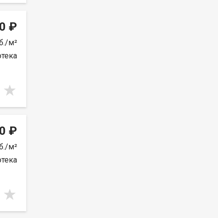
0 ₽
б./м²
отека
0 ₽
б./м²
отека