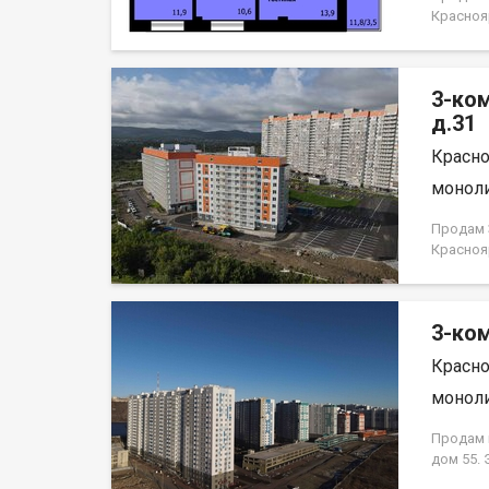
Красноя
НЕ ОТ 
3-ко
д.31
Красно
моноли
Продам 3
Красноя
НЕ ОТ 
3-ком
Красно
моноли
Продам к
дом 55.
кирпично