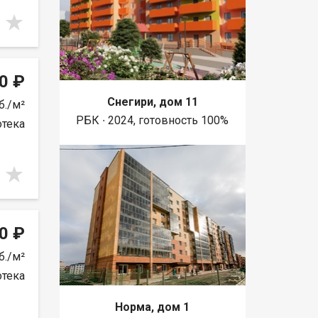
0 ₽
Снегири, дом 11
б./м²
РБК ∙ 2024, готовность 100%
отека
0 ₽
б./м²
отека
Норма, дом 1