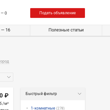
Подать объявление
 —
0
 — 16
Полезные статьи
город
Быстрый фильтр
0 ₽
б./м²
1-комнатные
(278)