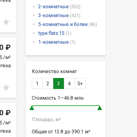
отека
2-комнатные
(552)
3-комнатные
(421)
5-комнатные и более
(86)
type.flats.15
(1)
1-комнатные
(1)
0 ₽
б./м²
отека
Количество комнат
1
2
3
4
5+
Стоимость
1—46.8
млн
0 ₽
Площадь, м²
б./м²
отека
Общая от
12.8 до 390.1
м²