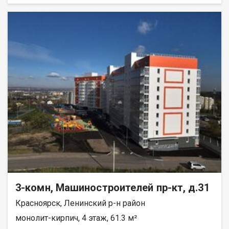
всех комнатах установлены тёплые полы с
электроподогревом. Останется только сделать финишную
отделку по своему вкусу. Первый этаж — удобно для семей с
детьми и пожилых людей (лифт не нужен, спокойный выход на
улицу). Балкон отсутствует, но это компенсируется отличной
планировкой и тёплыми полами. Условия покупки: • подходит
любой вид расчёта (ипотека, наличные, материнский капитал);
• возможна рассрочка; • покупатель комиссию не оплачивает.
Звоните, отвечу на все вопросы, организую показ.
3-комн, Машиностроителей пр-кт, д.31
Красноярск, Ленинский р-н район
монолит-кирпич, 4 этаж, 61.3 м²