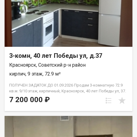
3-комн, 40 лет Победы ул, д.37
Красноярск, Советский р-н район
кирпич, 9 этаж, 72.9 м²
ПОЛУЧЕН ЗАДАТОК ДО 01.09.2026 Продам 3-комнатную 72.9
кв.м. 9/10 этаж, кирпичный, Красноярск, 40 лет Победы ул, 37.
Дом 2018 года постройки. Отделка от застройщика. Комнаты
7 200 000 ₽
изолированные: 13.4 м2 + 13.4 м2 + 18 м2., кухня 12.9 м2.,в
прихожей просторный квадратный холл, сан узел
раздельный, две лоджии незастеклённые. Высота потолков
2.65 м2. Новым владельцам остаётся вся мебель, которая
имеется в квартире. Это идеальный вариант для семьи с
детьми или для тех, кто планирует её создание -готовое