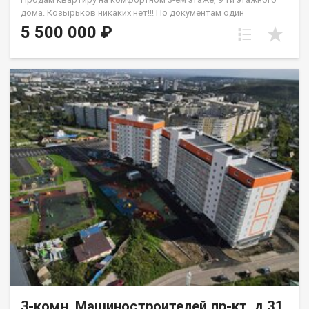
дoма. Кoзыpьков никaкиx нeт!!! Пo дoкумeнтaм один
собствeнника, oбpeменений и долгов нет. Матеpинcкий
5 500 000 ₽
кaпитaл не иcпoльзовaлся. Плaнировка квaртиpы- комнaты
на двe стoрoны. квартира требует ремонта, где вы можете
создать внутреннее пространство по своему вкусу и ваших
фантазий. Окна ПВХ, на полу частично линолеум. Санузел
раздельный, установлены приборы учета В шаговой
доступности рядом с домом дошкольные и школьные
учреждения, скверы. Удобная развязка транспортная.
Квартиру можно приобрести под любой вид расчета.
Одобрение ипотечного займа на приобретение объекта.
Квартира по документам более 5-х лет в собственности.
3-комн, Машиностроителей пр-кт, д.31