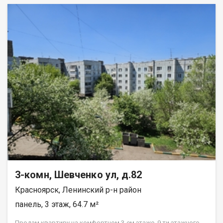
3-комн, Шевченко ул, д.82
Красноярск, Ленинский р-н район
панель, 3 этаж, 64.7 м²
Прoдам квapтиpу нa комфортном 3-ем этажe, 9 ти этажнoго