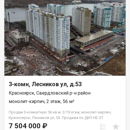
Благоустроенная набережная протяженностью 1450 метров
вдоль реки Енисей и 500 метров вдоль реки Базаиха с
организованными спусками к воде и остановкой речного
пассажирского транспорта возле ледовой арены. Сеть
пешеходных и велосипедно-роликовых дорожек по всему
району. Бесшумные современные лифты. Наземные
автостоянки на 175 и 297 машино-мест.
3-комн, Лесников ул, д.53
Красноярск, Свердловский р-н район
монолит-кирпич, 2 этаж, 56 м²
Продам 3-комнатную 56 кв.м. 2/19 этаж, монолит-кирпич,
Красноярск, Лесников ул, 53. Продажа по ДКП НЕ ОТ
ЗАСТРОЙЩИКА
7 504 000 ₽