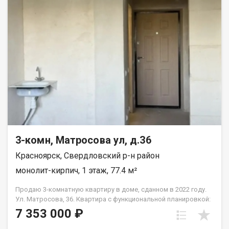
безопасное пространство. · Детская поликлиника — 5 минут
пешком. · 2 детских сада — 6 минут пешком. · Школа — 12 минут
неспешной прогулки. Всё необходимое для роста и развития
ребенка — в шаговой доступности, без необходимости
пользоваться машиной. Квартира продаётся в связи с
переездом в другой город. Квартира без перепланировок, без
обременений. Рассмотрим все виды расчёта. Полное юр
сопровождение сделки. Помощь в оформлении ипотеки.
Квартира на ключах, покажу в удобное для вас время по
договорённости.
3-комн, Матросова ул, д.36
Красноярск, Свердловский р-н район
монолит-кирпич, 1 этаж, 77.4 м²
Продаю 3-комнатную квартиру в доме, сданном в 2022 году.
Ул. Матросова, 36. Квартира с функциональной планировкой:
• три отдельные комнаты; • отдельная кухня; • два санузла.
7 353 000 ₽
Состояние — получистовая отделка: выполнена стяжка пола,
стены оштукатурены, разведены электрика и сантехника. Во