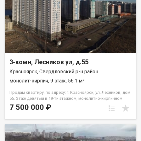
3-комн, Лесников ул, д.55
Красноярск, Свердловский р-н район
монолит-кирпич, 9 этаж, 56.1 м²
Продам квартиру, по адресу: г. Красноярск, ул. Лесников, дом
55. Этаж девятый в 19-ти этажном, монолитно-кирпичном
доме. Общая площадь- 56,1 кв.м., кухня-гостиная-18 кв.м.,
7 500 000 ₽
жилая--26,2 кв.м. Предчистовая отделка от застройщика.
Экологически благоприятный район с красивыми видами на
реку Енисей и предгорье Саян. Высокая транспортная
доступность до других районов города. Близость знаковых
мест отдыха, досуга и развлечений - заповедник «Столбы»,
Фанпарк «Бобровый лог» и парк флоры и фауны «Роев ручей».