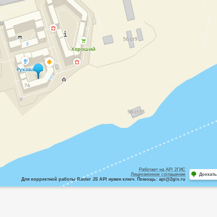
Работает на API 2ГИС
Лицензионное соглашение
Доехать
Для корректной работы Raster JS API нужен ключ. Помощь: api@2gis.ru