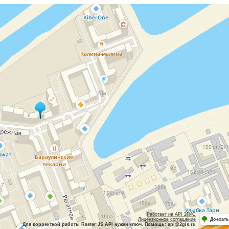
Работает на API 2ГИС
Лицензионное соглашение
Доехать
Для корректной работы Raster JS API нужен ключ. Помощь: api@2gis.ru