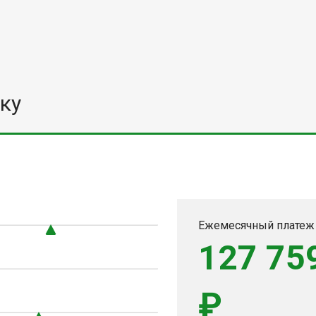
ку
0
Ежемесячный платеж
127 75
₽