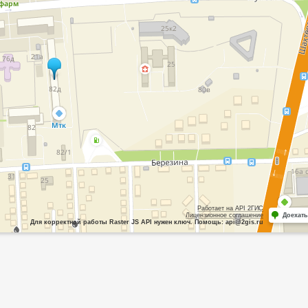
Работает на API 2ГИС
Лицензионное соглашение
Доехать
Для корректной работы Raster JS API нужен ключ. Помощь: api@2gis.ru