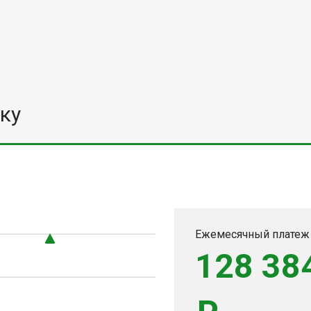
ку
0
Ежемесячный платеж
128 38