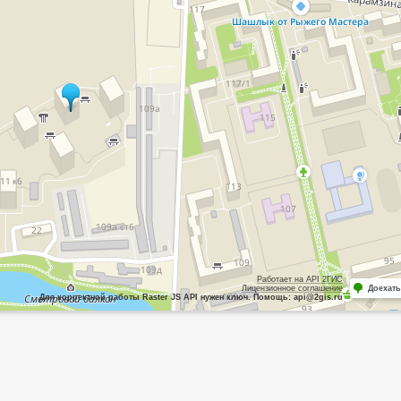
Работает на API 2ГИС
Лицензионное соглашение
Доехать
Для корректной работы Raster JS API нужен ключ. Помощь: api@2gis.ru