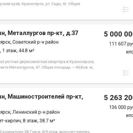
ский край, Красноярск, ул. Сады, 6г. Общая
 квартиры — 46,04 кв.м., Апартаменты
аются как универсальный вид недвижимости: - для
ного проживания; - сдачи в аренду (близость к
редними учебными заведениям); - использования
н, Металлургов пр-кт, д.37
щения для бизнеса. В экологически чистом районе.
5 000 00
а ипотека.
ярск, Советский р-н район
111 607 ру
 1 этаж, 44.8 м²
ип
ся уютная двухкомнатная квартира в Красноярске,
екте Металлургов, 47. Общая площадь — 44,8 кв. м,
ощадь — 28 кв. м, кухня — 6 кв. м. Квартира
жена на первом этаже пятиэтажного панельного
остроенного в 1967 году. Высота потолков
ет 2,5 метра. Окна выходят во двор, что
мн, Машиностроителей пр-кт,
ит вам тишину и спокойствие. Квартира в
5 263 20
ном жилом состоянии, что дает вам возможность
 интерьер по своему вкусу и воплотить любые
136 000 ру
ярск, Ленинский р-н район
рские идеи. Совмещенный санузел, который можно
ип
вать по своему усмотрению. В шаговой
т-кирпич, 8 этаж, 38.7 м²
ости находятся все необходимые объекты
руктуры: школы, детские сады, клиники и
-комнатную 38.7 кв.м. 8/9 этаж, монолит-кирпич,