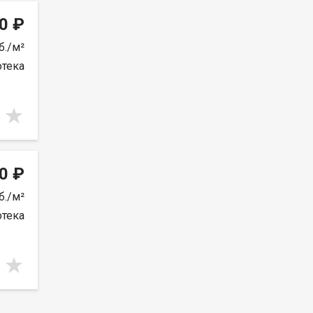
0 ₽
б./м²
отека
0 ₽
б./м²
отека