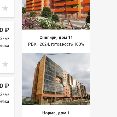
0 ₽
Снегири, дом 11
б./м²
РБК ∙ 2024, готовность 100%
отека
0 ₽
б./м²
отека
Норма, дом 1