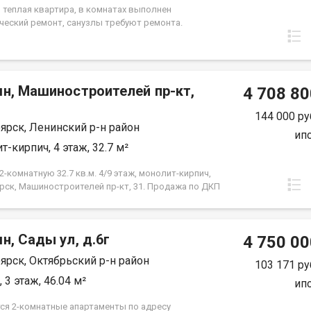
я. Вся сумма в договоре, один взрослый
, теплая квартира, в комнатах выполнен
нник.
ческий ремонт, санузлы требуют ремонта.
лены окна ПВХ, балкон остеклен ( дерево). Проход
 закрывается. Дом газифицирован! Район с
й инфраструктурой, в шаговой доступности 2
сада, 2 школы, плавательный клуб Сибирь, церковь,
мн, Машиностроителей пр-кт,
культуры и спорта Металлургов, магазины,
4 708 80
й комплекс Роща, парк "Гвардейский", набережная
й берег". Без проблем можно уехать в любую точку
144 000 ру
ярск, Ленинский р-н район
 Документы полностью готовы к продаже, долгов и
ип
ений на квартире нет! Торг возможен! Чистая
т-кирпич, 4 этаж, 32.7 м²
.
-комнатную 32.7 кв.м. 4/9 этаж, монолит-кирпич,
рск, Машиностроителей пр-кт, 31. Продажа по ДКП
ЗАСТРОЙЩИКА
н, Сады ул, д.6г
4 750 00
ярск, Октябрьский р-н район
103 171 ру
 3 этаж, 46.04 м²
ип
ся 2-комнатные апартаменты по адресу