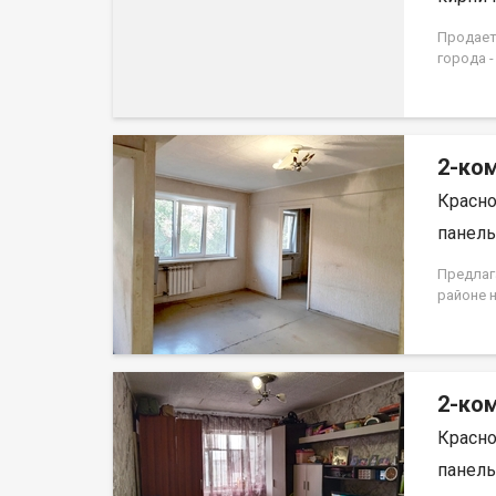
Продаетс
города -
Квартир
дома 19
2-ком
Красно
панель,
Предлаг
районе 
первом 
находитс
окна вы
ремонта
2-ком
Для хра
Развита
Красно
детские
останов
панель,
прожива