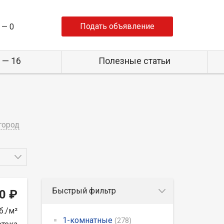
Подать объявление
 —
0
 — 16
Полезные статьи
город
Быстрый фильтр
0 ₽
б./м²
1-комнатные
(278)