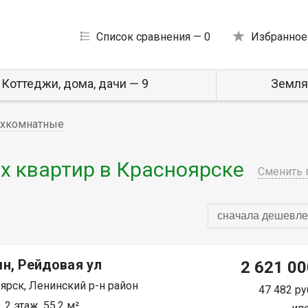
Список сравнения —
0
Избранное
Коттеджи, дома, дачи — 9
Земля
хкомнатные
 квартир в Красноярске
Сменить 
сначала дешевле
н, Рейдовая ул
2 621 00
ярск, Ленинский р-н район
47 482 ру
 2 этаж, 55.2 м²