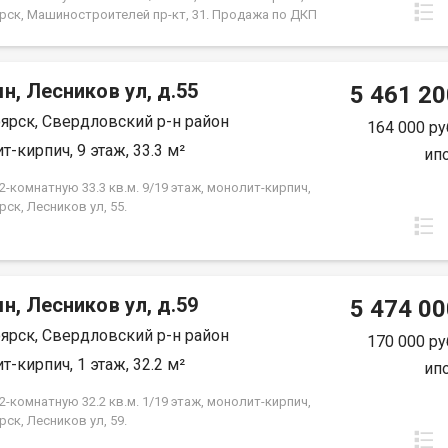
ы. Это идеальное местоположение для семей с
рск, Машиностроителей пр-кт, 31. Продажа по ДКП
 всех, кто ценит удобство и доступность городских
ЗАСТРОЙЩИКА
ассмотрим все виды расчёта. Возможно
ование мат капитала и жилищного сертификата.
юр сопровождение сделки. Помощь в оформлении
н, Лесников ул, д.55
5 461 20
 Покажу в удобное для вас время по
ярск, Свердловский р-н район
ённости.
164 000 ру
т-кирпич, 9 этаж, 33.3 м²
ип
-комнатную 33.3 кв.м. 9/19 этаж, монолит-кирпич,
ск, Лесников ул, 55.
н, Лесников ул, д.59
5 474 00
ярск, Свердловский р-н район
170 000 ру
т-кирпич, 1 этаж, 32.2 м²
ип
-комнатную 32.2 кв.м. 1/19 этаж, монолит-кирпич,
ск, Лесников ул, 59.