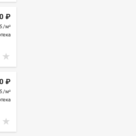
0 ₽
б./м²
отека
0 ₽
б./м²
отека