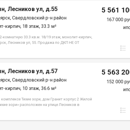
н, Лесников ул, д.55
5 561 10
ярск, Свердловский р-н район
167 000 ру
т-кирпич, 18 этаж, 33.3 м²
ип
-комнатную 33.3 кв.м. 18/19 этаж, монолит-кирпич,
рск, Лесников ул, 55. Продажа по ДКП НЕ ОТ
ЙЩИКА.
н, Лесников ул, д.57
5 563 20
ярск, Свердловский р-н район
152 000 ру
т-кирпич, 10 этаж, 36.6 м²
ип
 комплексе Тихие зори, дом Гранит корпус 2 Жилой
Тихие зори» расположен на улице Лесников в
вском районе Красноярска и представлен
но-кирпичными домами различной этажности. Дом
 состоит из двух 19-этажных корпусов и двух
 автостоянок. Во 2м корпусе 3 подъезда на 432