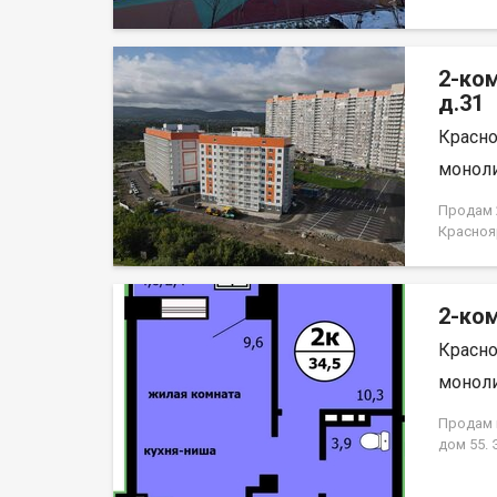
2-ко
д.31
Красно
моноли
Продам 2
Красноя
НЕ ОТ 
2-ком
Красно
моноли
Продам к
дом 55.
кирпично
гостиная