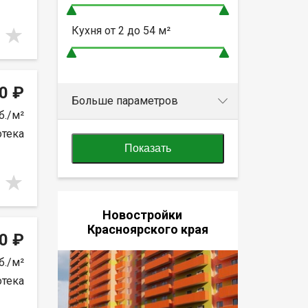
Кухня от
2 до 54
м²
0 ₽
Больше параметров
б./м²
отека
Показать
Новостройки
Красноярского края
0 ₽
б./м²
отека