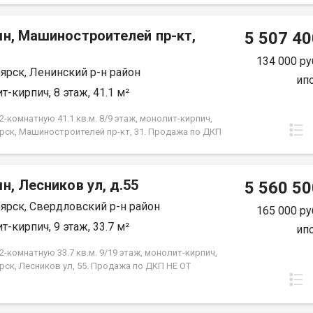
 от застройщика. Экологически благоприятный
 красивыми видами на реку Енисей и предгорье
мн, Машиностроителей пр-кт,
ысокая транспортная доступность до других
5 507 40
 города. Близость знаковых мест отдыха, досуга и
ений - заповедник «Столбы», Фанпарк «Бобровый
134 000 ру
ярск, Ленинский р-н район
парк флоры и фауны «Роев ручей». Благоустроенная
ип
ная протяженностью 1450 метров вдоль реки
т-кирпич, 8 этаж, 41.1 м²
 500 метров вдоль реки Базаиха с
ованными спусками к воде и остановкой речного
-комнатную 41.1 кв.м. 8/9 этаж, монолит-кирпич,
рского транспорта возле ледовой арены. Сеть
рск, Машиностроителей пр-кт, 31. Продажа по ДКП
ных и велосипедно-роликовых дорожек по всему
ЗАСТРОЙЩИКА
 Бесшумные современные лифты. Наземные
нки на 175 и 297 машино-мест.
н, Лесников ул, д.55
5 560 50
ярск, Свердловский р-н район
165 000 ру
т-кирпич, 9 этаж, 33.7 м²
ип
-комнатную 33.7 кв.м. 9/19 этаж, монолит-кирпич,
рск, Лесников ул, 55. Продажа по ДКП НЕ ОТ
ЙЩИКА