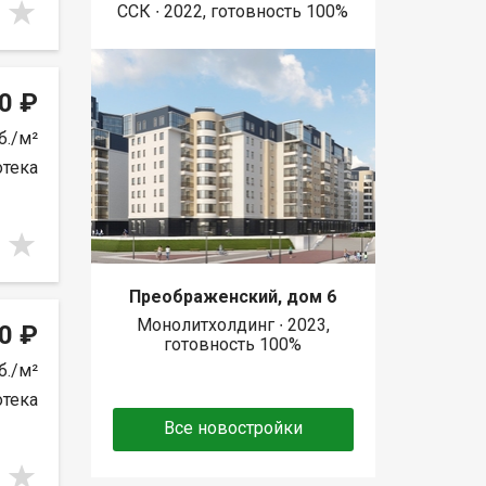
ССК ∙ 2022, готовность 100%
0 ₽
б./м²
отека
Преображенский, дом 6
Монолитхолдинг ∙ 2023,
0 ₽
готовность 100%
б./м²
отека
Все новостройки