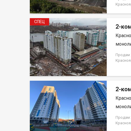
магазин
Красноя
детьми и
НЕ ОТ 
благ. Р
использ
СПЕЦ
Полное 
2-ком
ипотеки.
Красно
договор
моноли
Продам 2
Краснояр
2-ком
Красно
моноли
Продам 2
Краснояр