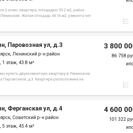
ип
я 2-комн. квартира, площадью 55.2 м2, район
 Ленинский. Жилая площадь 44.16 м2, ремонта нет.
а располагается на 2 этаже 3-этажного кирпичного
84 года постройки. Отдел продаж
н, Паровозная ул, д.3
3 800 00
ярск, Ленинский р-н район
86 758 ру
 1 этаж, 43.8 м²
ип
аю купить двухкомнатную квартиру в Ленинском
на Паровозной, д.3. Квартира расположена на
этаже пятиэтажного панельного дома. Дом
я в тихом, спокойном и очень зеленом районе,
ходят во двор, высоко от земли. Квартира требует
, установлены стекло пакеты и новые радиаторы.
н, Ферганская ул, д.4
нения вещей есть вместительная кладовка.
4 600 00
я инфраструктура, в шаговой доступности школы,
ярск, Советский р-н район
 сада, Аэрокосмический колледж, автобусные
101 322 ру
ки и все необходимое для комфортного
 5 этаж, 45.4 м²
ип
ния. Выход на сделку возможен после первого