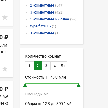
отека
2-комнатные
(549)
3-комнатные
(422)
5-комнатные и более
(86)
type.flats.15
(1)
1-комнатные
(1)
0 ₽
б./м²
отека
Количество комнат
1
2
3
4
5+
Стоимость
1—46.8
млн
0 ₽
Площадь, м²
б./м²
отека
Общая от
12.8 до 390.1
м²