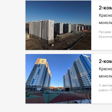
2-ком
Красно
моноли
Продам 2
Красноя
ЗАСТРО
2-ком
Красно
моноли
О жилом
район «
Свердло
монолит
«Гранит»
наземных