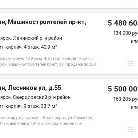
мн, Машиностроителей пр-кт,
5 480 60
134 000 ру
ярск, Ленинский р-н район
ип
т-кирпич, 4 этаж, 40.9 м²
-комнатную 40.9 кв.м. 4/9 этаж, монолит-кирпич,
рск, Машиностроителей пр-кт, 31. Продажа по ДКП
ЗАСТРОЙЩИКА
н, Лесников ул, д.55
5 500 00
ярск, Свердловский р-н район
163 205 ру
т-кирпич, 9 этаж, 33.7 м²
ип
вартиру, по адресу: г. Красноярск, ул. Лесников,
 Этаж девятый в 19-ти этажном, монолитно-
м доме. Общая площадь- 33.7 кв.м., кухня-
-14,6 кв.м., спальня--10,3 кв.м. Предчистовая