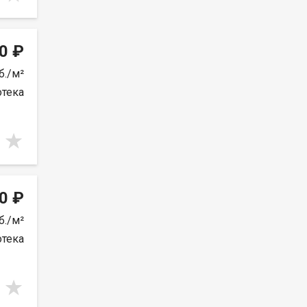
0 ₽
б./м²
отека
0 ₽
б./м²
отека