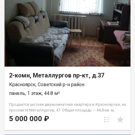
2-комн, Металлургов пр-кт, д.37
Красноярск, Советский р-н район
панель, 1 этаж, 44.8 м²
Продается уютная двухкомнатная квартира в Красноярске, на
проспекте Металлургов, 47. Общая площадь — 44,8 кв. м,
жилая площадь — 28 кв. м, кухня — 6 кв. м. Квартира
5 000 000 ₽
расположена на первом этаже пятиэтажного панельного
дома, построенного в 1967 году. Высота потолков
составляет 2,5 метра. Окна выходят во двор, что обеспечит