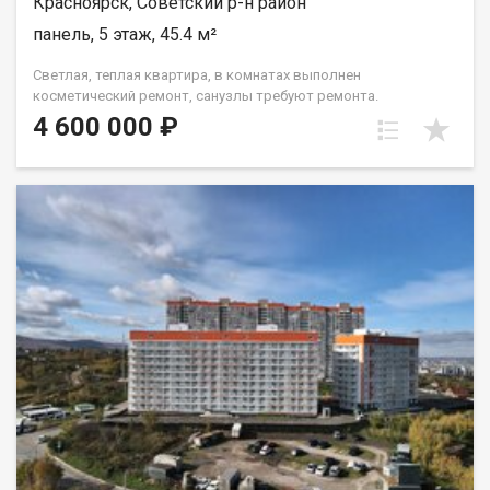
Красноярск, Советский р-н район
панель, 5 этаж, 45.4 м²
Светлая, теплая квартира, в комнатах выполнен
косметический ремонт, санузлы требуют ремонта.
Установлены окна ПВХ, балкон остеклен ( дерево). Проход на
4 600 000 ₽
этаж закрывается. Дом газифицирован! Район с развитой
инфраструктурой, в шаговой доступности 2 детских сада, 2
школы, плавательный клуб Сибирь, церковь, дворец
культуры и спорта Металлургов, магазины, торговый
комплекс Роща, парк "Гвардейский", набережная "Зеленый
берег". Без проблем можно уехать в любую точку города.
Документы полностью готовы к продаже, долгов и
обременений на квартире нет! Торг возможен! Чистая
продажа.