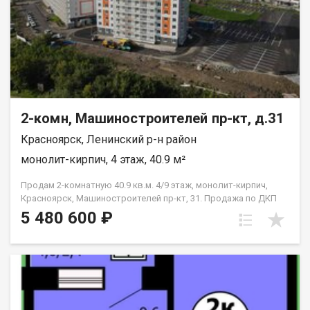
2-комн, Машиностроителей пр-кт, д.31
Красноярск, Ленинский р-н район
монолит-кирпич, 4 этаж, 40.9 м²
Продам 2-комнатную 40.9 кв.м. 4/9 этаж, монолит-кирпич,
Красноярск, Машиностроителей пр-кт, 31. Продажа по ДКП
НЕ ОТ ЗАСТРОЙЩИКА
5 480 600 ₽