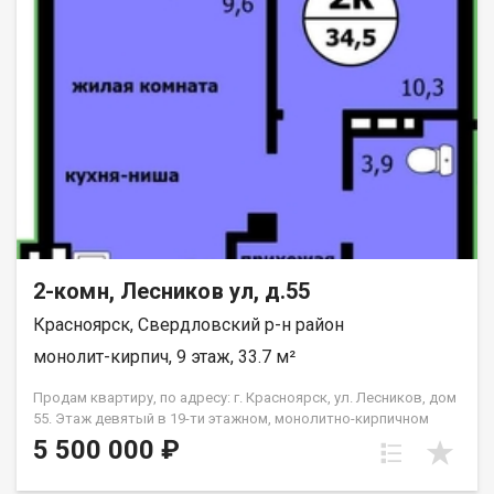
2-комн, Лесников ул, д.55
Красноярск, Свердловский р-н район
монолит-кирпич, 9 этаж, 33.7 м²
Продам квартиру, по адресу: г. Красноярск, ул. Лесников, дом
55. Этаж девятый в 19-ти этажном, монолитно-кирпичном
доме. Общая площадь- 33.7 кв.м., кухня-гостиная-14,6 кв.м.,
5 500 000 ₽
спальня--10,3 кв.м. Предчистовая отделка от застройщика.
Экологически благоприятный район с красивыми видами на