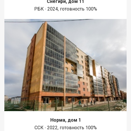
Снегири, дом 11
1450 метров вдоль реки Енисей и 500 метров вдоль реки
РБК ∙ 2024, готовность 100%
Базаиха с организованными спусками к воде и остановкой
речного пассажирского транспорта возле ледовой арены.
Сеть пешеходных и велосипедно-роликовых дорожек по
всему району. В целях безопасности велосипедно-роликовая
дорожка от пешеходной изолирована бордюром высотой 10
см. В пер
Норма, дом 1
ССК ∙ 2022, готовность 100%