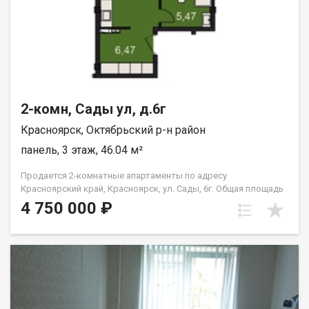
2-комн, Сады ул, д.6г
Красноярск, Октябрьский р-н район
панель, 3 этаж, 46.04 м²
Продается 2-комнатные апартаменты по адресу
Красноярский край, Красноярск, ул. Сады, 6г. Общая площадь
квартиры — 46,04 кв.м., Апартаменты предлагаются как
4 750 000 ₽
универсальный вид недвижимости: - для собственного
проживания; - сдачи в аренду (близость к СФУ и средними
учебными заведениям); - использования как помещения для
бизнеса. В экологически чистом районе. Возможна ипотека.