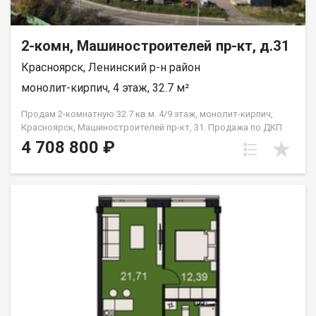
2-комн, Машиностроителей пр-кт, д.31
Красноярск, Ленинский р-н район
монолит-кирпич, 4 этаж, 32.7 м²
Продам 2-комнатную 32.7 кв.м. 4/9 этаж, монолит-кирпич,
Красноярск, Машиностроителей пр-кт, 31. Продажа по ДКП
НЕ ОТ ЗАСТРОЙЩИКА
4 708 800 ₽