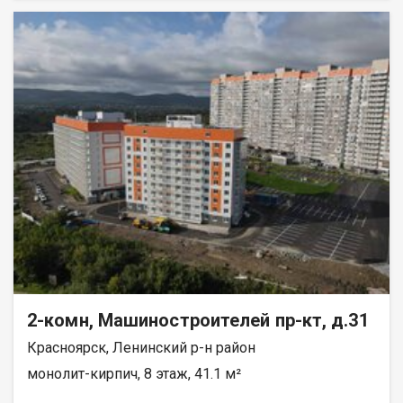
реку Енисей и предгорье Саян. Высокая транспортная
доступность до других районов города. Близость знаковых
мест отдыха, досуга и развлечений - заповедник «Столбы»,
Фанпарк «Бобровый лог» и парк флоры и фауны «Роев ручей».
Благоустроенная набережная протяженностью 1450 метров
вдоль реки Енисей и 500 метров вдоль реки Базаиха с
организованными спусками к воде и остановкой речного
пассажирского транспорта возле ледовой арены. Сеть
пешеходных и велосипедно-роликовых дорожек по всему
району. Бесшумные современные лифты. Наземные
автостоянки на 175 и 297 машино-мест.
2-комн, Машиностроителей пр-кт, д.31
Красноярск, Ленинский р-н район
монолит-кирпич, 8 этаж, 41.1 м²