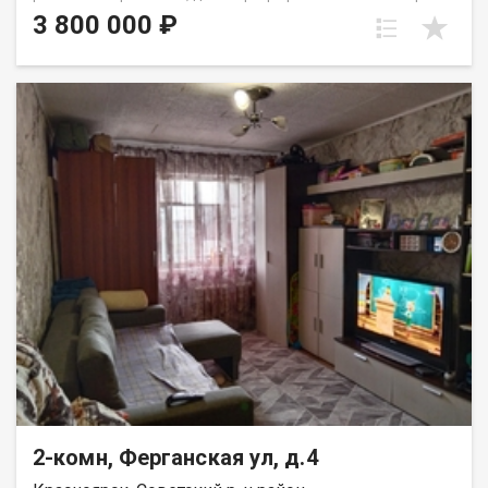
этаже пятиэтажного панельного дома. Дом находится в тихом,
3 800 000 ₽
спокойном и очень зеленом районе, окна выходят во двор,
высоко от земли. Квартира требует ремонта, установлены
стекло пакеты и новые радиаторы. Для хранения вещей есть
вместительная кладовка. Развитая инфраструктура, в
шаговой доступности школы, детские сада, Аэрокосмический
колледж, автобусные остановки и все необходимое для
комфортного проживания. Выход на сделку возможен после
первого сентября. Вся сумма в договоре, один взрослый
собственник.
2-комн, Ферганская ул, д.4