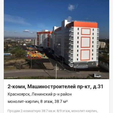
вам тишину и спокойствие. Квартира в аккуратном жилом
состоянии, что дает вам возможность создать интерьер по
своему вкусу и воплотить любые дизайнерские идеи.
Совмещенный санузел, который можно оборудовать по
своему усмотрению. В шаговой доступности находятся все
необходимые объекты инфраструктуры: школы, детские
сады, клиники и магазины. Это идеальное местоположение
для семей с детьми и всех, кто ценит удобство и доступность
городских благ. Рассмотрим все виды расчёта. Возможно
использование мат капитала и жилищного сертификата.
Полное юр сопровождение сделки. Помощь в оформлении
ипотеки. Покажу в удобное для вас время по договорённости.
2-комн, Машиностроителей пр-кт, д.31
Красноярск, Ленинский р-н район
монолит-кирпич, 8 этаж, 38.7 м²
Продам 2-комнатную 38.7 кв.м. 8/9 этаж, монолит-кирпич,