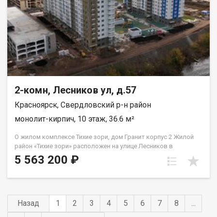
2-комн, Лесников ул, д.57
Красноярск, Свердловский р-н район
монолит-кирпич, 10 этаж, 36.6 м²
О жилом комплексе Тихие зори, дом Гранит корпус 2 Жилой
район «Тихие зори» расположен на улице Лесников в
Свердловском районе Красноярска и представлен
5 563 200 ₽
монолитно-кирпичными домами различной этажности. Дом
«Гранит» состоит из двух 19-этажных корпусов и двух
наземных автостоянок. Во 2м корпусе 3 подъезда на 432
квартиры класса «комфорт» площадью от 21 до 91 кв.м.
Преимущества жилого района «Тихие зори» Экологически
Назад
1
2
3
4
5
6
7
8
...
благоприятный район с красивыми видами на реку Енисей и