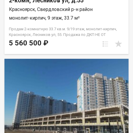
2-комн, Лесников ул, д.55
Красноярск, Свердловский р-н район
монолит-кирпич, 9 этаж, 33.7 м²
Продам 2-комнатную 33.7 кв.м. 9/19 этаж, монолит-кирпич,
Красноярск, Лесников ул, 55. Продажа по ДКП НЕ ОТ
ЗАСТРОЙЩИКА
5 560 500 ₽