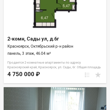
2-комн, Сады ул, д.6г
Красноярск, Октябрьский р-н район
панель, 3 этаж, 46.04 м²
Продается 2-комнатные апартаменты по адресу
Красноярский край, Красноярск, ул. Сады, 6г. Общая площадь
квартиры — 46,04 кв.м., Апартаменты предлагаются как
4 750 000 ₽
универсальный вид недвижимости: - для собственного
проживания; - сдачи в аренду (близость к СФУ и средними
учебными заведениям); - использования как помещения для
бизнеса. В экологически чистом районе. Возможна ипотека.