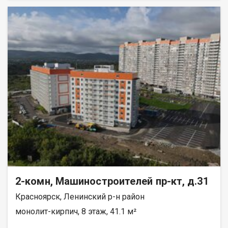
реку Енисей и предгорье Саян. Высокая транспортная
доступность до других районов города. Близость знаковых
мест отдыха, досуга и развлечений - заповедник «Столбы»,
Фанпарк «Бобровый лог» и парк флоры и фауны «Роев ручей».
Благоустроенная набережная протяженностью 1450 метров
вдоль реки Енисей и 500 метров вдоль реки Базаиха с
организованными спусками к воде и остановкой речного
пассажирского транспорта возле ледовой арены. Сеть
пешеходных и велосипедно-роликовых дорожек по всему
району. Бесшумные современные лифты. Наземные
автостоянки на 175 и 297 машино-мест.
2-комн, Машиностроителей пр-кт, д.31
Красноярск, Ленинский р-н район
монолит-кирпич, 8 этаж, 41.1 м²