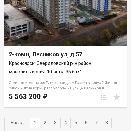
2-комн, Лесников ул, д.57
Красноярск, Свердловский р-н район
монолит-кирпич, 10 этаж, 36.6 м²
О жилом комплексе Тихие зори, дом Гранит корпус 2 Жилой
район «Тихие зори» расположен на улице Лесников в
Свердловском районе Красноярска и представлен
5 563 200 ₽
монолитно-кирпичными домами различной этажности. Дом
«Гранит» состоит из двух 19-этажных корпусов и двух
наземных автостоянок. Во 2м корпусе 3 подъезда на 432
квартиры класса «комфорт» площадью от 21 до 91 кв.м.
Преимущества жилого района «Тихие зори» Экологически
Назад
1
2
3
4
5
6
7
8
...
благоприятный район с красивыми видами на реку Енисей и