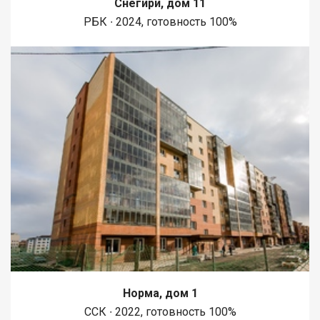
Снегири, дом 11
1450 метров вдоль реки Енисей и 500 метров вдоль реки
РБК ∙ 2024, готовность 100%
Базаиха с организованными спусками к воде и остановкой
речного пассажирского транспорта возле ледовой арены.
Сеть пешеходных и велосипедно-роликовых дорожек по
всему району. В целях безопасности велосипедно-роликовая
дорожка от пешеходной изолирована бордюром высотой 10
см. В пер
Норма, дом 1
ССК ∙ 2022, готовность 100%