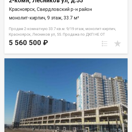
2-комн, Лесников ул, д.55
Красноярск, Свердловский р-н район
монолит-кирпич, 9 этаж, 33.7 м²
Продам 2-комнатную 33.7 кв.м. 9/19 этаж, монолит-кирпич,
Красноярск, Лесников ул, 55. Продажа по ДКП НЕ ОТ
ЗАСТРОЙЩИКА
5 560 500 ₽