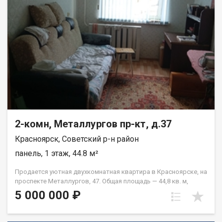
2-комн, Металлургов пр-кт, д.37
Красноярск, Советский р-н район
панель, 1 этаж, 44.8 м²
Продается уютная двухкомнатная квартира в Красноярске, на
проспекте Металлургов, 47. Общая площадь — 44,8 кв. м,
жилая площадь — 28 кв. м, кухня — 6 кв. м. Квартира
5 000 000 ₽
расположена на первом этаже пятиэтажного панельного
дома, построенного в 1967 году. Высота потолков
составляет 2,5 метра. Окна выходят во двор, что обеспечит