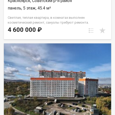
Красноярск, Советский р-н район
панель, 5 этаж, 45.4 м²
Светлая, теплая квартира, в комнатах выполнен
косметический ремонт, санузлы требуют ремонта.
Установлены окна ПВХ, балкон остеклен ( дерево). Проход на
4 600 000 ₽
этаж закрывается. Дом газифицирован! Район с развитой
инфраструктурой, в шаговой доступности 2 детских сада, 2
школы, плавательный клуб Сибирь, церковь, дворец
культуры и спорта Металлургов, магазины, торговый
комплекс Роща, парк "Гвардейский", набережная "Зеленый
берег". Без проблем можно уехать в любую точку города.
Документы полностью готовы к продаже, долгов и
обременений на квартире нет! Торг возможен! Чистая
продажа.