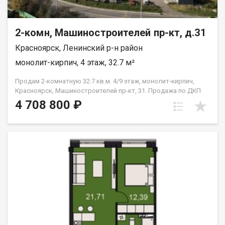
2-комн, Машиностроителей пр-кт, д.31
Красноярск, Ленинский р-н район
монолит-кирпич, 4 этаж, 32.7 м²
Продам 2-комнатную 32.7 кв.м. 4/9 этаж, монолит-кирпич,
Красноярск, Машиностроителей пр-кт, 31. Продажа по ДКП
НЕ ОТ ЗАСТРОЙЩИКА
4 708 800 ₽