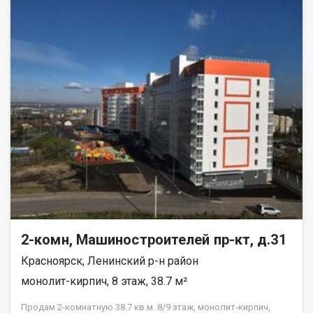
вам тишину и спокойствие. Квартира в аккуратном жилом
состоянии, что дает вам возможность создать интерьер по
своему вкусу и воплотить любые дизайнерские идеи.
Совмещенный санузел, который можно оборудовать по
своему усмотрению. В шаговой доступности находятся все
необходимые объекты инфраструктуры: школы, детские
сады, клиники и магазины. Это идеальное местоположение
для семей с детьми и всех, кто ценит удобство и доступность
городских благ. Рассмотрим все виды расчёта. Возможно
использование мат капитала и жилищного сертификата.
Полное юр сопровождение сделки. Помощь в оформлении
ипотеки. Покажу в удобное для вас время по договорённости.
2-комн, Машиностроителей пр-кт, д.31
Красноярск, Ленинский р-н район
монолит-кирпич, 8 этаж, 38.7 м²
Продам 2-комнатную 38.7 кв.м. 8/9 этаж, монолит-кирпич,