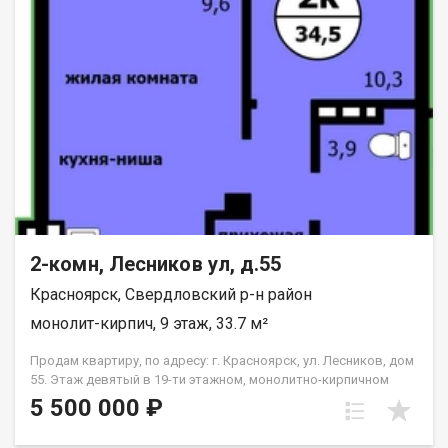
2-комн, Лесников ул, д.55
Красноярск, Свердловский р-н район
монолит-кирпич, 9 этаж, 33.7 м²
Продам квартиру, по адресу: г. Красноярск, ул. Лесников, дом
55. Этаж девятый в 19-ти этажном, монолитно-кирпичном
доме. Общая площадь- 33.7 кв.м., кухня-гостиная-14,6 кв.м.,
5 500 000 ₽
спальня--10,3 кв.м. Предчистовая отделка от застройщика.
Экологически благоприятный район с красивыми видами на