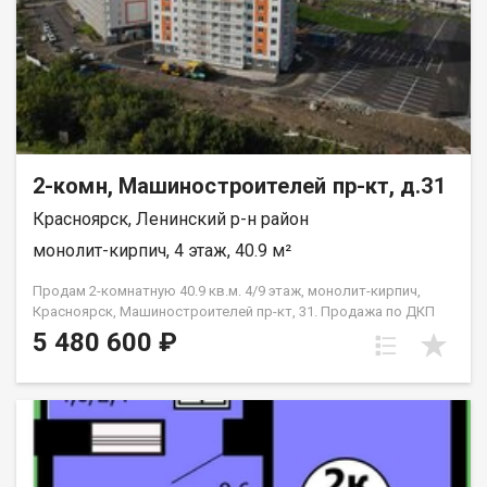
2-комн, Машиностроителей пр-кт, д.31
Красноярск, Ленинский р-н район
монолит-кирпич, 4 этаж, 40.9 м²
Продам 2-комнатную 40.9 кв.м. 4/9 этаж, монолит-кирпич,
Красноярск, Машиностроителей пр-кт, 31. Продажа по ДКП
НЕ ОТ ЗАСТРОЙЩИКА
5 480 600 ₽