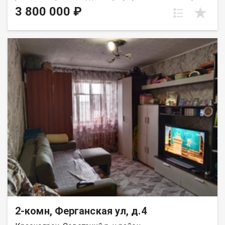
этаже пятиэтажного панельного дома. Дом находится в тихом,
3 800 000 ₽
спокойном и очень зеленом районе, окна выходят во двор,
высоко от земли. Квартира требует ремонта, установлены
стекло пакеты и новые радиаторы. Для хранения вещей есть
вместительная кладовка. Развитая инфраструктура, в
шаговой доступности школы, детские сада, Аэрокосмический
колледж, автобусные остановки и все необходимое для
комфортного проживания. Выход на сделку возможен после
первого сентября. Вся сумма в договоре, один взрослый
собственник.
2-комн, Ферганская ул, д.4