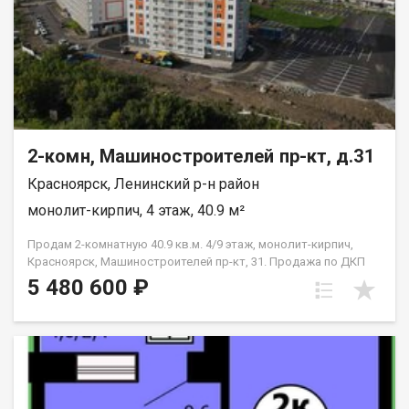
2-комн, Машиностроителей пр-кт, д.31
Красноярск, Ленинский р-н район
монолит-кирпич, 4 этаж, 40.9 м²
Продам 2-комнатную 40.9 кв.м. 4/9 этаж, монолит-кирпич,
Красноярск, Машиностроителей пр-кт, 31. Продажа по ДКП
НЕ ОТ ЗАСТРОЙЩИКА
5 480 600 ₽