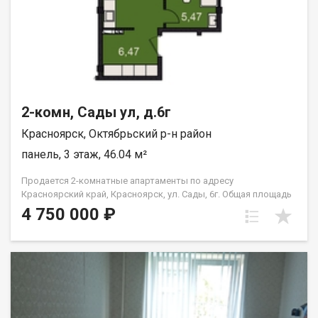
2-комн, Сады ул, д.6г
Красноярск, Октябрьский р-н район
панель, 3 этаж, 46.04 м²
Продается 2-комнатные апартаменты по адресу
Красноярский край, Красноярск, ул. Сады, 6г. Общая площадь
квартиры — 46,04 кв.м., Апартаменты предлагаются как
4 750 000 ₽
универсальный вид недвижимости: - для собственного
проживания; - сдачи в аренду (близость к СФУ и средними
учебными заведениям); - использования как помещения для
бизнеса. В экологически чистом районе. Возможна ипотека.