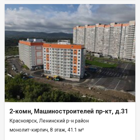
реку Енисей и предгорье Саян. Высокая транспортная
доступность до других районов города. Близость знаковых
мест отдыха, досуга и развлечений - заповедник «Столбы»,
Фанпарк «Бобровый лог» и парк флоры и фауны «Роев ручей».
Благоустроенная набережная протяженностью 1450 метров
вдоль реки Енисей и 500 метров вдоль реки Базаиха с
организованными спусками к воде и остановкой речного
пассажирского транспорта возле ледовой арены. Сеть
пешеходных и велосипедно-роликовых дорожек по всему
району. Бесшумные современные лифты. Наземные
автостоянки на 175 и 297 машино-мест.
2-комн, Машиностроителей пр-кт, д.31
Красноярск, Ленинский р-н район
монолит-кирпич, 8 этаж, 41.1 м²