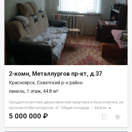
2-комн, Металлургов пр-кт, д.37
Красноярск, Советский р-н район
панель, 1 этаж, 44.8 м²
Продается уютная двухкомнатная квартира в Красноярске, на
проспекте Металлургов, 47. Общая площадь — 44,8 кв. м,
жилая площадь — 28 кв. м, кухня — 6 кв. м. Квартира
5 000 000 ₽
расположена на первом этаже пятиэтажного панельного
дома, построенного в 1967 году. Высота потолков
составляет 2,5 метра. Окна выходят во двор, что обеспечит