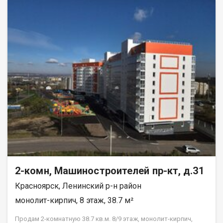
вам тишину и спокойствие. Квартира в аккуратном жилом
состоянии, что дает вам возможность создать интерьер по
своему вкусу и воплотить любые дизайнерские идеи.
Совмещенный санузел, который можно оборудовать по
своему усмотрению. В шаговой доступности находятся все
необходимые объекты инфраструктуры: школы, детские
сады, клиники и магазины. Это идеальное местоположение
для семей с детьми и всех, кто ценит удобство и доступность
городских благ. Рассмотрим все виды расчёта. Возможно
использование мат капитала и жилищного сертификата.
Полное юр сопровождение сделки. Помощь в оформлении
ипотеки. Покажу в удобное для вас время по договорённости.
2-комн, Машиностроителей пр-кт, д.31
Красноярск, Ленинский р-н район
монолит-кирпич, 8 этаж, 38.7 м²
Продам 2-комнатную 38.7 кв.м. 8/9 этаж, монолит-кирпич,