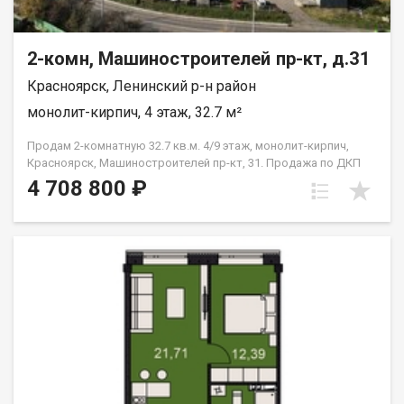
2-комн, Машиностроителей пр-кт, д.31
Красноярск, Ленинский р-н район
монолит-кирпич, 4 этаж, 32.7 м²
Продам 2-комнатную 32.7 кв.м. 4/9 этаж, монолит-кирпич,
Красноярск, Машиностроителей пр-кт, 31. Продажа по ДКП
НЕ ОТ ЗАСТРОЙЩИКА
4 708 800 ₽