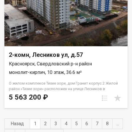
2-комн, Лесников ул, д.57
Красноярск, Свердловский р-н район
монолит-кирпич, 10 этаж, 36.6 м²
О жилом комплексе Тихие зори, дом Гранит корпус 2 Жилой
район «Тихие зори» расположен на улице Лесников в
Свердловском районе Красноярска и представлен
5 563 200 ₽
монолитно-кирпичными домами различной этажности. Дом
«Гранит» состоит из двух 19-этажных корпусов и двух
наземных автостоянок. Во 2м корпусе 3 подъезда на 432
квартиры класса «комфорт» площадью от 21 до 91 кв.м.
Преимущества жилого района «Тихие зори» Экологически
Назад
1
2
3
4
5
6
7
8
...
благоприятный район с красивыми видами на реку Енисей и