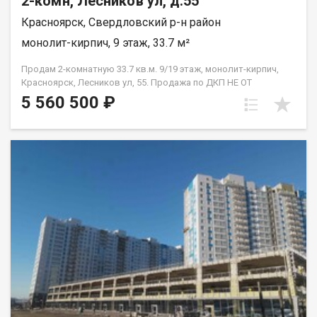
2-комн, Лесников ул, д.55
Красноярск, Свердловский р-н район
монолит-кирпич, 9 этаж, 33.7 м²
Продам 2-комнатную 33.7 кв.м. 9/19 этаж, монолит-кирпич,
Красноярск, Лесников ул, 55. Продажа по ДКП НЕ ОТ
ЗАСТРОЙЩИКА
5 560 500 ₽