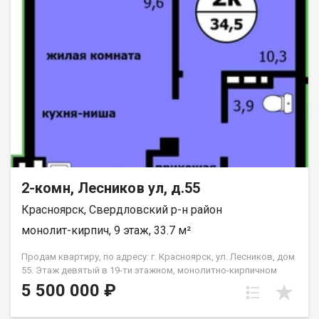
2-комн, Лесников ул, д.55
Красноярск, Свердловский р-н район
монолит-кирпич, 9 этаж, 33.7 м²
Продам квартиру, по адресу: г. Красноярск, ул. Лесников, дом
55. Этаж девятый в 19-ти этажном, монолитно-кирпичном
доме. Общая площадь- 33.7 кв.м., кухня-гостиная-14,6 кв.м.,
5 500 000 ₽
спальня--10,3 кв.м. Предчистовая отделка от застройщика.
Экологически благоприятный район с красивыми видами на