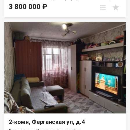
этаже пятиэтажного панельного дома. Дом находится в тихом,
3 800 000 ₽
спокойном и очень зеленом районе, окна выходят во двор,
высоко от земли. Квартира требует ремонта, установлены
стекло пакеты и новые радиаторы. Для хранения вещей есть
вместительная кладовка. Развитая инфраструктура, в
шаговой доступности школы, детские сада, Аэрокосмический
колледж, автобусные остановки и все необходимое для
комфортного проживания. Выход на сделку возможен после
первого сентября. Вся сумма в договоре, один взрослый
собственник.
2-комн, Ферганская ул, д.4