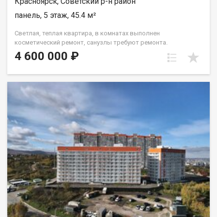
Красноярск, Советский р-н район
панель, 5 этаж, 45.4 м²
Светлая, теплая квартира, в комнатах выполнен
косметический ремонт, санузлы требуют ремонта.
Установлены окна ПВХ, балкон остеклен ( дерево). Проход на
4 600 000 ₽
этаж закрывается. Дом газифицирован! Район с развитой
инфраструктурой, в шаговой доступности 2 детских сада, 2
школы, плавательный клуб Сибирь, церковь, дворец
культуры и спорта Металлургов, магазины, торговый
комплекс Роща, парк "Гвардейский", набережная "Зеленый
берег". Без проблем можно уехать в любую точку города.
Документы полностью готовы к продаже, долгов и
обременений на квартире нет! Торг возможен! Чистая
продажа.