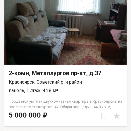
2-комн, Металлургов пр-кт, д.37
Красноярск, Советский р-н район
панель, 1 этаж, 44.8 м²
Продается уютная двухкомнатная квартира в Красноярске, на
проспекте Металлургов, 47. Общая площадь — 44,8 кв. м,
жилая площадь — 28 кв. м, кухня — 6 кв. м. Квартира
5 000 000 ₽
расположена на первом этаже пятиэтажного панельного
дома, построенного в 1967 году. Высота потолков
составляет 2,5 метра. Окна выходят во двор, что обеспечит