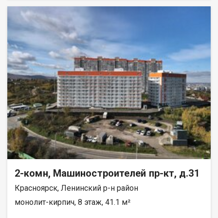
реку Енисей и предгорье Саян. Высокая транспортная
доступность до других районов города. Близость знаковых
мест отдыха, досуга и развлечений - заповедник «Столбы»,
Фанпарк «Бобровый лог» и парк флоры и фауны «Роев ручей».
Благоустроенная набережная протяженностью 1450 метров
вдоль реки Енисей и 500 метров вдоль реки Базаиха с
организованными спусками к воде и остановкой речного
пассажирского транспорта возле ледовой арены. Сеть
пешеходных и велосипедно-роликовых дорожек по всему
району. Бесшумные современные лифты. Наземные
автостоянки на 175 и 297 машино-мест.
2-комн, Машиностроителей пр-кт, д.31
Красноярск, Ленинский р-н район
монолит-кирпич, 8 этаж, 41.1 м²