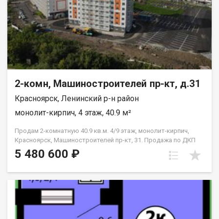
2-комн, Машиностроителей пр-кт, д.31
Красноярск, Ленинский р-н район
монолит-кирпич, 4 этаж, 40.9 м²
Продам 2-комнатную 40.9 кв.м. 4/9 этаж, монолит-кирпич,
Красноярск, Машиностроителей пр-кт, 31. Продажа по ДКП
НЕ ОТ ЗАСТРОЙЩИКА
5 480 600 ₽