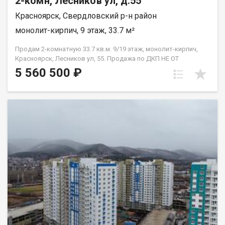
2-комн, Лесников ул, д.55
Красноярск, Свердловский р-н район
монолит-кирпич, 9 этаж, 33.7 м²
Продам 2-комнатную 33.7 кв.м. 9/19 этаж, монолит-кирпич,
Красноярск, Лесников ул, 55. Продажа по ДКП НЕ ОТ
ЗАСТРОЙЩИКА
5 560 500 ₽