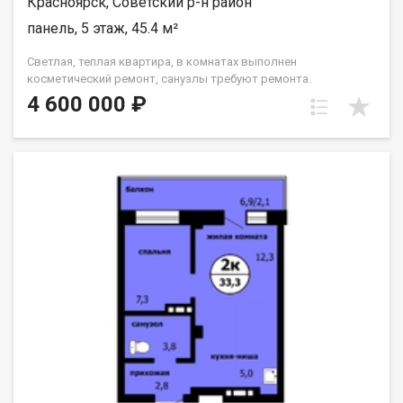
Красноярск, Советский р-н район
панель, 5 этаж, 45.4 м²
Светлая, теплая квартира, в комнатах выполнен
косметический ремонт, санузлы требуют ремонта.
Установлены окна ПВХ, балкон остеклен ( дерево). Проход на
4 600 000 ₽
этаж закрывается. Дом газифицирован! Район с развитой
инфраструктурой, в шаговой доступности 2 детских сада, 2
школы, плавательный клуб Сибирь, церковь, дворец
культуры и спорта Металлургов, магазины, торговый
комплекс Роща, парк "Гвардейский", набережная "Зеленый
берег". Без проблем можно уехать в любую точку города.
Документы полностью готовы к продаже, долгов и
обременений на квартире нет! Торг возможен! Чистая
продажа.