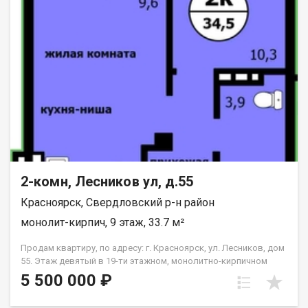
2-комн, Лесников ул, д.55
Красноярск, Свердловский р-н район
монолит-кирпич, 9 этаж, 33.7 м²
Продам квартиру, по адресу: г. Красноярск, ул. Лесников, дом
55. Этаж девятый в 19-ти этажном, монолитно-кирпичном
доме. Общая площадь- 33.7 кв.м., кухня-гостиная-14,6 кв.м.,
5 500 000 ₽
спальня--10,3 кв.м. Предчистовая отделка от застройщика.
Экологически благоприятный район с красивыми видами на