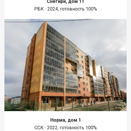
Снегири, дом 11
1450 метров вдоль реки Енисей и 500 метров вдоль реки
РБК ∙ 2024, готовность 100%
Базаиха с организованными спусками к воде и остановкой
речного пассажирского транспорта возле ледовой арены.
Сеть пешеходных и велосипедно-роликовых дорожек по
всему району. В целях безопасности велосипедно-роликовая
дорожка от пешеходной изолирована бордюром высотой 10
см. В пер
Норма, дом 1
ССК ∙ 2022, готовность 100%