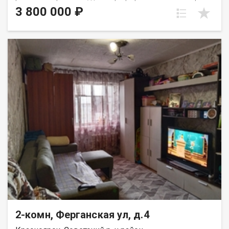
этаже пятиэтажного панельного дома. Дом находится в тихом,
3 800 000 ₽
спокойном и очень зеленом районе, окна выходят во двор,
высоко от земли. Квартира требует ремонта, установлены
стекло пакеты и новые радиаторы. Для хранения вещей есть
вместительная кладовка. Развитая инфраструктура, в
шаговой доступности школы, детские сада, Аэрокосмический
колледж, автобусные остановки и все необходимое для
комфортного проживания. Выход на сделку возможен после
первого сентября. Вся сумма в договоре, один взрослый
собственник.
2-комн, Ферганская ул, д.4