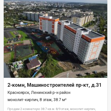
вам тишину и спокойствие. Квартира в аккуратном жилом
состоянии, что дает вам возможность создать интерьер по
своему вкусу и воплотить любые дизайнерские идеи.
Совмещенный санузел, который можно оборудовать по
своему усмотрению. В шаговой доступности находятся все
необходимые объекты инфраструктуры: школы, детские
сады, клиники и магазины. Это идеальное местоположение
для семей с детьми и всех, кто ценит удобство и доступность
городских благ. Рассмотрим все виды расчёта. Возможно
использование мат капитала и жилищного сертификата.
Полное юр сопровождение сделки. Помощь в оформлении
ипотеки. Покажу в удобное для вас время по договорённости.
2-комн, Машиностроителей пр-кт, д.31
Красноярск, Ленинский р-н район
монолит-кирпич, 8 этаж, 38.7 м²
Продам 2-комнатную 38.7 кв.м. 8/9 этаж, монолит-кирпич,