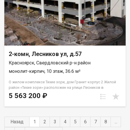
2-комн, Лесников ул, д.57
Красноярск, Свердловский р-н район
монолит-кирпич, 10 этаж, 36.6 м²
О жилом комплексе Тихие зори, дом Гранит корпус 2 Жилой
район «Тихие зори» расположен на улице Лесников в
Свердловском районе Красноярска и представлен
5 563 200 ₽
монолитно-кирпичными домами различной этажности. Дом
«Гранит» состоит из двух 19-этажных корпусов и двух
наземных автостоянок. Во 2м корпусе 3 подъезда на 432
квартиры класса «комфорт» площадью от 21 до 91 кв.м.
Преимущества жилого района «Тихие зори» Экологически
Назад
1
2
3
4
5
6
7
8
...
благоприятный район с красивыми видами на реку Енисей и