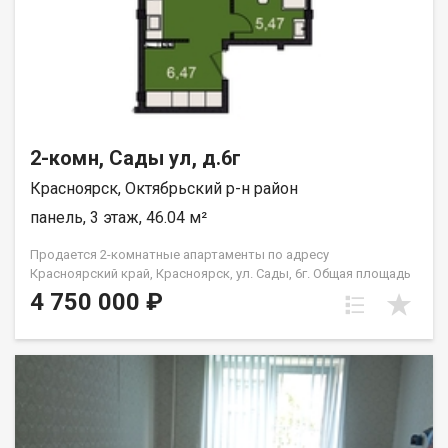
2-комн, Сады ул, д.6г
Красноярск, Октябрьский р-н район
панель, 3 этаж, 46.04 м²
Продается 2-комнатные апартаменты по адресу
Красноярский край, Красноярск, ул. Сады, 6г. Общая площадь
квартиры — 46,04 кв.м., Апартаменты предлагаются как
4 750 000 ₽
универсальный вид недвижимости: - для собственного
проживания; - сдачи в аренду (близость к СФУ и средними
учебными заведениям); - использования как помещения для
бизнеса. В экологически чистом районе. Возможна ипотека.