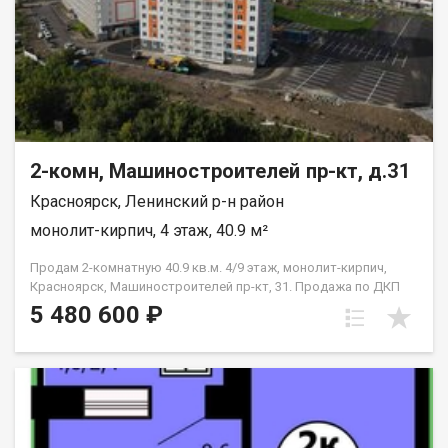
2-комн, Машиностроителей пр-кт, д.31
Красноярск, Ленинский р-н район
монолит-кирпич, 4 этаж, 40.9 м²
Продам 2-комнатную 40.9 кв.м. 4/9 этаж, монолит-кирпич,
Красноярск, Машиностроителей пр-кт, 31. Продажа по ДКП
НЕ ОТ ЗАСТРОЙЩИКА
5 480 600 ₽