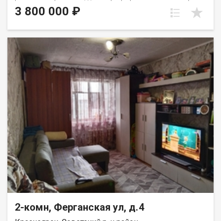
этаже пятиэтажного панельного дома. Дом находится в тихом,
3 800 000 ₽
спокойном и очень зеленом районе, окна выходят во двор,
высоко от земли. Квартира требует ремонта, установлены
стекло пакеты и новые радиаторы. Для хранения вещей есть
вместительная кладовка. Развитая инфраструктура, в
шаговой доступности школы, детские сада, Аэрокосмический
колледж, автобусные остановки и все необходимое для
комфортного проживания. Выход на сделку возможен после
первого сентября. Вся сумма в договоре, один взрослый
собственник.
2-комн, Ферганская ул, д.4