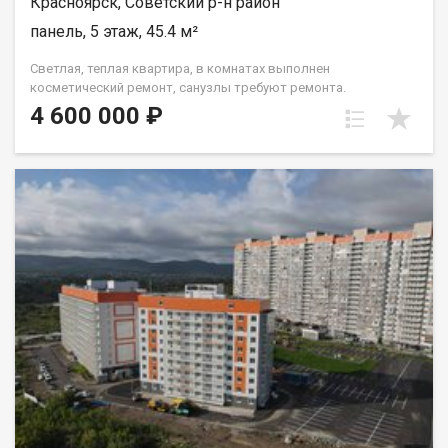
Красноярск, Советский р-н район
панель, 5 этаж, 45.4 м²
Светлая, теплая квартира, в комнатах выполнен
косметический ремонт, санузлы требуют ремонта.
Установлены окна ПВХ, балкон остеклен ( дерево). Проход на
4 600 000 ₽
этаж закрывается. Дом газифицирован! Район с развитой
инфраструктурой, в шаговой доступности 2 детских сада, 2
школы, плавательный клуб Сибирь, церковь, дворец
культуры и спорта Металлургов, магазины, торговый
комплекс Роща, парк "Гвардейский", набережная "Зеленый
берег". Без проблем можно уехать в любую точку города.
Документы полностью готовы к продаже, долгов и
обременений на квартире нет! Торг возможен! Чистая
продажа.