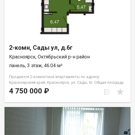
2-комн, Сады ул, д.6г
Красноярск, Октябрьский р-н район
панель, 3 этаж, 46.04 м²
Продается 2-комнатные апартаменты по адресу
Красноярский край, Красноярск, ул. Сады, 6г. Общая площадь
квартиры — 46,04 кв.м., Апартаменты предлагаются как
4 750 000 ₽
универсальный вид недвижимости: - для собственного
проживания; - сдачи в аренду (близость к СФУ и средними
учебными заведениям); - использования как помещения для
бизнеса. В экологически чистом районе. Возможна ипотека.