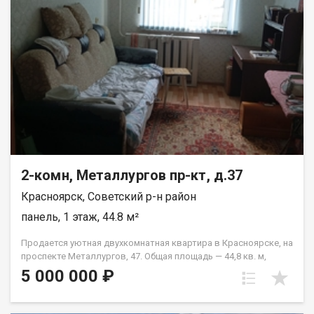
2-комн, Металлургов пр-кт, д.37
Красноярск, Советский р-н район
панель, 1 этаж, 44.8 м²
Продается уютная двухкомнатная квартира в Красноярске, на
проспекте Металлургов, 47. Общая площадь — 44,8 кв. м,
жилая площадь — 28 кв. м, кухня — 6 кв. м. Квартира
5 000 000 ₽
расположена на первом этаже пятиэтажного панельного
дома, построенного в 1967 году. Высота потолков
составляет 2,5 метра. Окна выходят во двор, что обеспечит