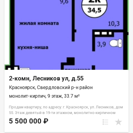
2-комн, Лесников ул, д.55
Красноярск, Свердловский р-н район
монолит-кирпич, 9 этаж, 33.7 м²
Продам квартиру, по адресу: г. Красноярск, ул. Лесников, дом
55. Этаж девятый в 19-ти этажном, монолитно-кирпичном
доме. Общая площадь- 33.7 кв.м., кухня-гостиная-14,6 кв.м.,
5 500 000 ₽
спальня--10,3 кв.м. Предчистовая отделка от застройщика.
Экологически благоприятный район с красивыми видами на