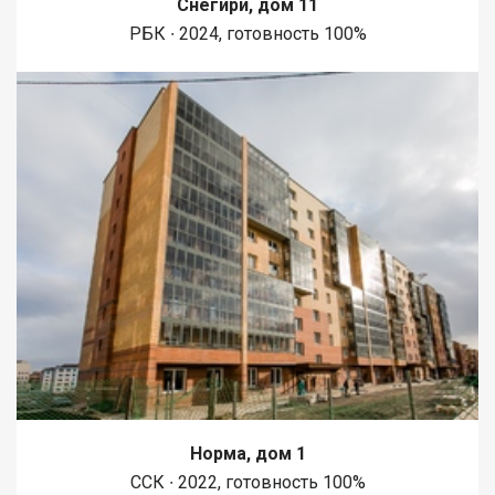
Снегири, дом 11
1450 метров вдоль реки Енисей и 500 метров вдоль реки
РБК ∙ 2024, готовность 100%
Базаиха с организованными спусками к воде и остановкой
речного пассажирского транспорта возле ледовой арены.
Сеть пешеходных и велосипедно-роликовых дорожек по
всему району. В целях безопасности велосипедно-роликовая
дорожка от пешеходной изолирована бордюром высотой 10
см. В пер
Норма, дом 1
ССК ∙ 2022, готовность 100%