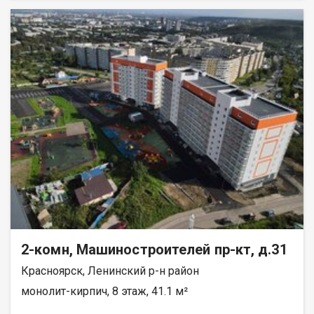
реку Енисей и предгорье Саян. Высокая транспортная
доступность до других районов города. Близость знаковых
мест отдыха, досуга и развлечений - заповедник «Столбы»,
Фанпарк «Бобровый лог» и парк флоры и фауны «Роев ручей».
Благоустроенная набережная протяженностью 1450 метров
вдоль реки Енисей и 500 метров вдоль реки Базаиха с
организованными спусками к воде и остановкой речного
пассажирского транспорта возле ледовой арены. Сеть
пешеходных и велосипедно-роликовых дорожек по всему
району. Бесшумные современные лифты. Наземные
автостоянки на 175 и 297 машино-мест.
2-комн, Машиностроителей пр-кт, д.31
Красноярск, Ленинский р-н район
монолит-кирпич, 8 этаж, 41.1 м²