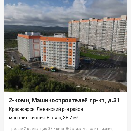
вам тишину и спокойствие. Квартира в аккуратном жилом
состоянии, что дает вам возможность создать интерьер по
своему вкусу и воплотить любые дизайнерские идеи.
Совмещенный санузел, который можно оборудовать по
своему усмотрению. В шаговой доступности находятся все
необходимые объекты инфраструктуры: школы, детские
сады, клиники и магазины. Это идеальное местоположение
для семей с детьми и всех, кто ценит удобство и доступность
городских благ. Рассмотрим все виды расчёта. Возможно
использование мат капитала и жилищного сертификата.
Полное юр сопровождение сделки. Помощь в оформлении
ипотеки. Покажу в удобное для вас время по договорённости.
2-комн, Машиностроителей пр-кт, д.31
Красноярск, Ленинский р-н район
монолит-кирпич, 8 этаж, 38.7 м²
Продам 2-комнатную 38.7 кв.м. 8/9 этаж, монолит-кирпич,