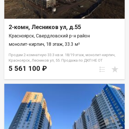
2-комн, Лесников ул, д.55
Красноярск, Свердловский р-н район
монолит-кирпич, 18 этаж, 33.3 м²
Продам 2-комнатную 33.3 кв.м. 18/19 этаж, монолит-кирпич,
Красноярск, Лесников ул, 55. Продажа по ДКП НЕ ОТ
ЗАСТРОЙЩИКА.
5 561 100 ₽