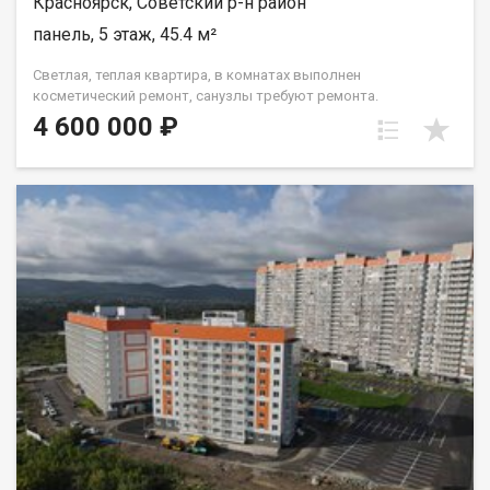
Красноярск, Советский р-н район
панель, 5 этаж, 45.4 м²
Светлая, теплая квартира, в комнатах выполнен
косметический ремонт, санузлы требуют ремонта.
Установлены окна ПВХ, балкон остеклен ( дерево). Проход на
4 600 000 ₽
этаж закрывается. Дом газифицирован! Район с развитой
инфраструктурой, в шаговой доступности 2 детских сада, 2
школы, плавательный клуб Сибирь, церковь, дворец
культуры и спорта Металлургов, магазины, торговый
комплекс Роща, парк "Гвардейский", набережная "Зеленый
берег". Без проблем можно уехать в любую точку города.
Документы полностью готовы к продаже, долгов и
обременений на квартире нет! Торг возможен! Чистая
продажа.