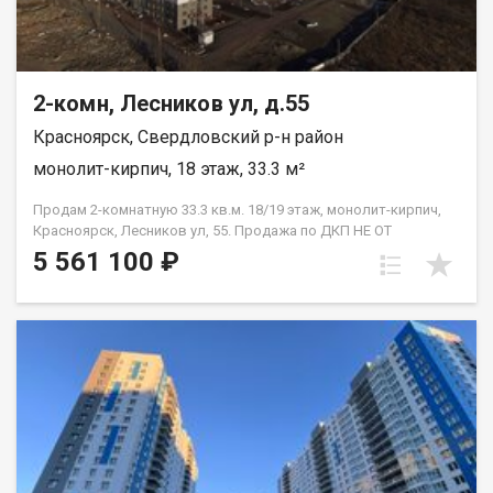
2-комн, Лесников ул, д.55
Красноярск, Свердловский р-н район
монолит-кирпич, 18 этаж, 33.3 м²
Продам 2-комнатную 33.3 кв.м. 18/19 этаж, монолит-кирпич,
Красноярск, Лесников ул, 55. Продажа по ДКП НЕ ОТ
ЗАСТРОЙЩИКА.
5 561 100 ₽