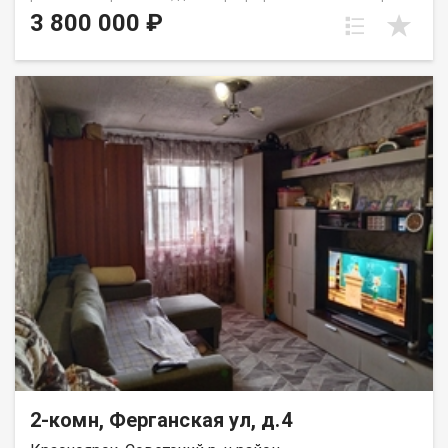
этаже пятиэтажного панельного дома. Дом находится в тихом,
3 800 000 ₽
спокойном и очень зеленом районе, окна выходят во двор,
высоко от земли. Квартира требует ремонта, установлены
стекло пакеты и новые радиаторы. Для хранения вещей есть
вместительная кладовка. Развитая инфраструктура, в
шаговой доступности школы, детские сада, Аэрокосмический
колледж, автобусные остановки и все необходимое для
комфортного проживания. Выход на сделку возможен после
первого сентября. Вся сумма в договоре, один взрослый
собственник.
2-комн, Ферганская ул, д.4