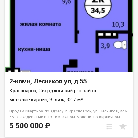
2-комн, Лесников ул, д.55
Красноярск, Свердловский р-н район
монолит-кирпич, 9 этаж, 33.7 м²
Продам квартиру, по адресу: г. Красноярск, ул. Лесников, дом
55. Этаж девятый в 19-ти этажном, монолитно-кирпичном
доме. Общая площадь- 33.7 кв.м., кухня-гостиная-14,6 кв.м.,
5 500 000 ₽
спальня--10,3 кв.м. Предчистовая отделка от застройщика.
Экологически благоприятный район с красивыми видами на