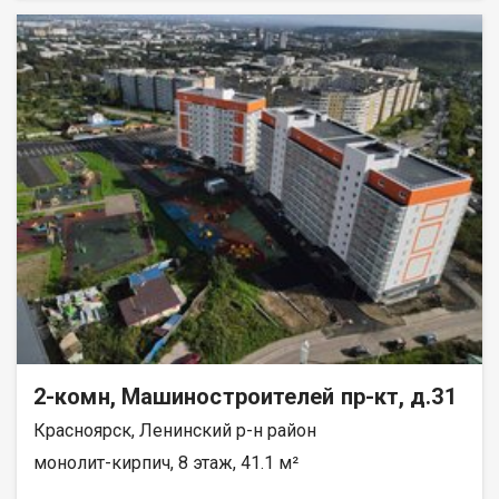
реку Енисей и предгорье Саян. Высокая транспортная
доступность до других районов города. Близость знаковых
мест отдыха, досуга и развлечений - заповедник «Столбы»,
Фанпарк «Бобровый лог» и парк флоры и фауны «Роев ручей».
Благоустроенная набережная протяженностью 1450 метров
вдоль реки Енисей и 500 метров вдоль реки Базаиха с
организованными спусками к воде и остановкой речного
пассажирского транспорта возле ледовой арены. Сеть
пешеходных и велосипедно-роликовых дорожек по всему
району. Бесшумные современные лифты. Наземные
автостоянки на 175 и 297 машино-мест.
2-комн, Машиностроителей пр-кт, д.31
Красноярск, Ленинский р-н район
монолит-кирпич, 8 этаж, 41.1 м²