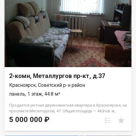
2-комн, Металлургов пр-кт, д.37
Красноярск, Советский р-н район
панель, 1 этаж, 44.8 м²
Продается уютная двухкомнатная квартира в Красноярске, на
проспекте Металлургов, 47. Общая площадь — 44,8 кв. м,
жилая площадь — 28 кв. м, кухня — 6 кв. м. Квартира
5 000 000 ₽
расположена на первом этаже пятиэтажного панельного
дома, построенного в 1967 году. Высота потолков
составляет 2,5 метра. Окна выходят во двор, что обеспечит