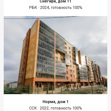
Снегири, дом 11
1450 метров вдоль реки Енисей и 500 метров вдоль реки
РБК ∙ 2024, готовность 100%
Базаиха с организованными спусками к воде и остановкой
речного пассажирского транспорта возле ледовой арены.
Сеть пешеходных и велосипедно-роликовых дорожек по
всему району. В целях безопасности велосипедно-роликовая
дорожка от пешеходной изолирована бордюром высотой 10
см. В пер
Норма, дом 1
ССК ∙ 2022, готовность 100%