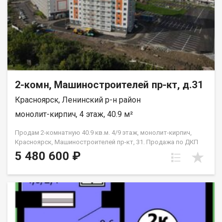
2-комн, Машиностроителей пр-кт, д.31
Красноярск, Ленинский р-н район
монолит-кирпич, 4 этаж, 40.9 м²
Продам 2-комнатную 40.9 кв.м. 4/9 этаж, монолит-кирпич,
Красноярск, Машиностроителей пр-кт, 31. Продажа по ДКП
НЕ ОТ ЗАСТРОЙЩИКА
5 480 600 ₽