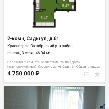
2-комн, Сады ул, д.6г
Красноярск, Октябрьский р-н район
панель, 3 этаж, 46.04 м²
Продается 2-комнатные апартаменты по адресу
Красноярский край, Красноярск, ул. Сады, 6г. Общая площадь
квартиры — 46,04 кв.м., Апартаменты предлагаются как
4 750 000 ₽
универсальный вид недвижимости: - для собственного
проживания; - сдачи в аренду (близость к СФУ и средними
учебными заведениям); - использования как помещения для
бизнеса. В экологически чистом районе. Возможна ипотека.