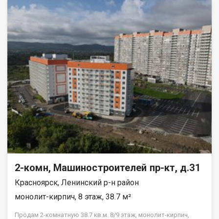
вам тишину и спокойствие. Квартира в аккуратном жилом
состоянии, что дает вам возможность создать интерьер по
своему вкусу и воплотить любые дизайнерские идеи.
Совмещенный санузел, который можно оборудовать по
своему усмотрению. В шаговой доступности находятся все
необходимые объекты инфраструктуры: школы, детские
сады, клиники и магазины. Это идеальное местоположение
для семей с детьми и всех, кто ценит удобство и доступность
городских благ. Рассмотрим все виды расчёта. Возможно
использование мат капитала и жилищного сертификата.
Полное юр сопровождение сделки. Помощь в оформлении
ипотеки. Покажу в удобное для вас время по договорённости.
2-комн, Машиностроителей пр-кт, д.31
Красноярск, Ленинский р-н район
монолит-кирпич, 8 этаж, 38.7 м²
Продам 2-комнатную 38.7 кв.м. 8/9 этаж, монолит-кирпич,