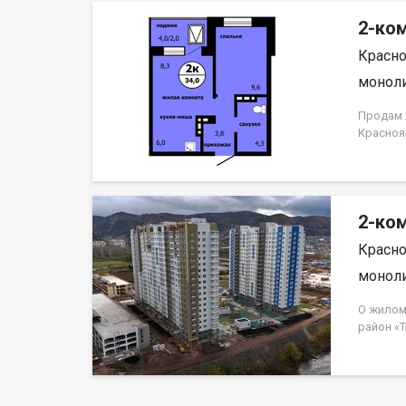
2-ком
Красно
моноли
Продам 2
Красноя
ЗАСТРО
2-ком
Красно
моноли
О жилом
район «
Свердло
монолит
«Гранит»
наземных