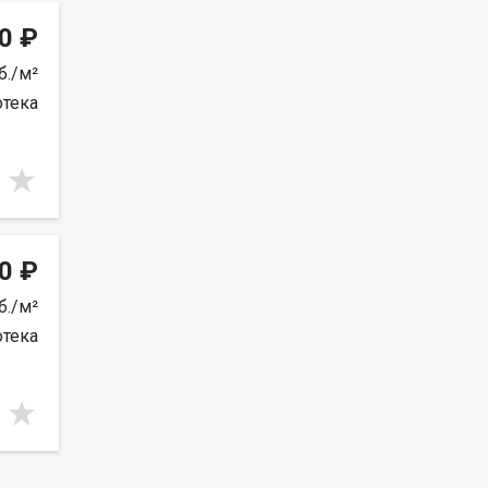
0 ₽
б./м²
отека
0 ₽
б./м²
отека