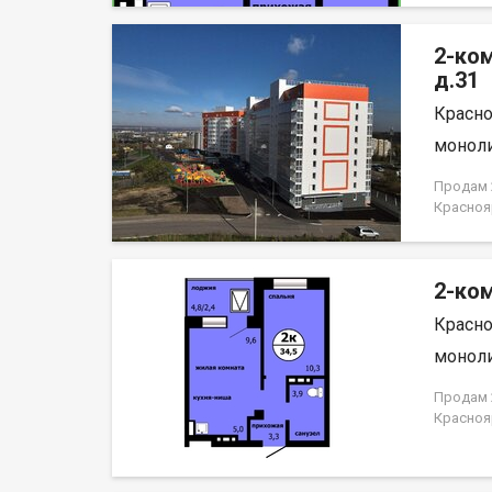
отделка
район с
2-ко
Саян. В
районов
д.31
развлеч
Красно
лог» и 
набереж
моноли
Енисей и
организ
Продам 2
пассажи
Красноя
пешеход
НЕ ОТ 
району.
автостоя
2-ком
Красно
моноли
Продам 2
Красноя
ЗАСТРО