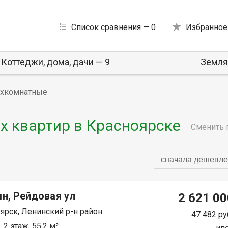
Список сравнения —
0
Избранное
Коттеджи, дома, дачи — 9
Земля
хкомнатные
 квартир в Красноярске
Сменить 
сначала дешевле
н, Рейдовая ул
2 621 00
ярск, Ленинский р-н район
47 482 ру
 2 этаж, 55.2 м²