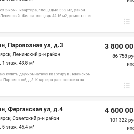
ип
я 2-комн. квартира, площадью 55.2 м2, район
 Ленинский. Жилая площадь 44.16 м2, ремонта нет.
а располагается на 2 этаже 3-этажного кирпичного
84 года постройки. Отдел продаж
н, Паровозная ул, д.3
3 800 00
ярск, Ленинский р-н район
86 758 ру
 1 этаж, 43.8 м²
ип
аю купить двухкомнатную квартиру в Ленинском
на Паровозной, д.3. Квартира расположена на
этаже пятиэтажного панельного дома. Дом
я в тихом, спокойном и очень зеленом районе,
ходят во двор, высоко от земли. Квартира требует
, установлены стекло пакеты и новые радиаторы.
н, Ферганская ул, д.4
нения вещей есть вместительная кладовка.
4 600 00
я инфраструктура, в шаговой доступности школы,
ярск, Советский р-н район
 сада, Аэрокосмический колледж, автобусные
101 322 ру
ки и все необходимое для комфортного
 5 этаж, 45.4 м²
ип
ния. Выход на сделку возможен после первого