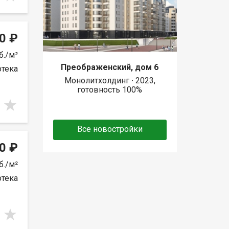
0 ₽
б./м²
Преображенский, дом 6
отека
Монолитхолдинг ∙ 2023,
готовность 100%
Все новостройки
0 ₽
б./м²
отека