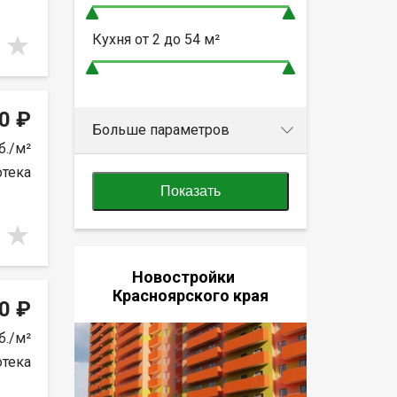
Кухня от
2 до 54
м²
0 ₽
Больше параметров
б./м²
отека
Показать
Новостройки
Красноярского края
0 ₽
б./м²
отека