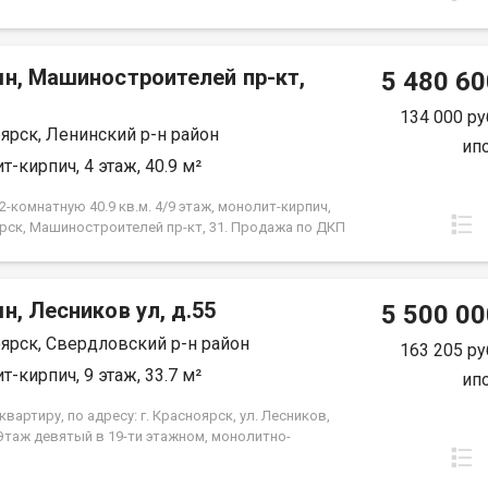
мн, Машиностроителей пр-кт,
5 480 60
134 000 ру
ярск, Ленинский р-н район
ип
т-кирпич, 4 этаж, 40.9 м²
-комнатную 40.9 кв.м. 4/9 этаж, монолит-кирпич,
рск, Машиностроителей пр-кт, 31. Продажа по ДКП
ЗАСТРОЙЩИКА
н, Лесников ул, д.55
5 500 00
ярск, Свердловский р-н район
163 205 ру
т-кирпич, 9 этаж, 33.7 м²
ип
вартиру, по адресу: г. Красноярск, ул. Лесников,
 Этаж девятый в 19-ти этажном, монолитно-
м доме. Общая площадь- 33.7 кв.м., кухня-
-14,6 кв.м., спальня--10,3 кв.м. Предчистовая