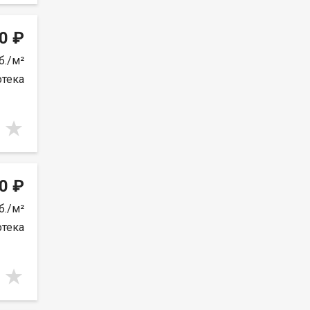
0 ₽
б./м²
отека
0 ₽
б./м²
отека