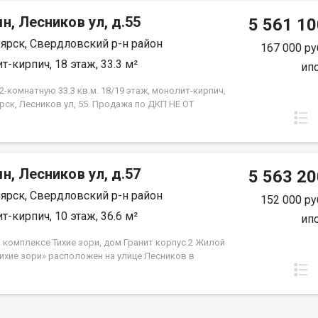
н, Лесников ул, д.55
5 561 10
ярск, Свердловский р-н район
167 000 ру
т-кирпич, 18 этаж, 33.3 м²
ип
-комнатную 33.3 кв.м. 18/19 этаж, монолит-кирпич,
рск, Лесников ул, 55. Продажа по ДКП НЕ ОТ
ЙЩИКА.
н, Лесников ул, д.57
5 563 20
ярск, Свердловский р-н район
152 000 ру
т-кирпич, 10 этаж, 36.6 м²
ип
 комплексе Тихие зори, дом Гранит корпус 2 Жилой
Тихие зори» расположен на улице Лесников в
вском районе Красноярска и представлен
но-кирпичными домами различной этажности. Дом
 состоит из двух 19-этажных корпусов и двух
 автостоянок. Во 2м корпусе 3 подъезда на 432