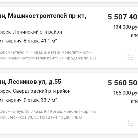
 от застройщика. Экологически благоприятный
 красивыми видами на реку Енисей и предгорье
мн, Машиностроителей пр-кт,
ысокая транспортная доступность до других
5 507 40
 города. Близость знаковых мест отдыха, досуга и
ений - заповедник «Столбы», Фанпарк «Бобровый
134 000 ру
ярск, Ленинский р-н район
парк флоры и фауны «Роев ручей». Благоустроенная
ип
ная протяженностью 1450 метров вдоль реки
т-кирпич, 8 этаж, 41.1 м²
 500 метров вдоль реки Базаиха с
ованными спусками к воде и остановкой речного
-комнатную 41.1 кв.м. 8/9 этаж, монолит-кирпич,
рского транспорта возле ледовой арены. Сеть
рск, Машиностроителей пр-кт, 31. Продажа по ДКП
ных и велосипедно-роликовых дорожек по всему
ЗАСТРОЙЩИКА
 Бесшумные современные лифты. Наземные
нки на 175 и 297 машино-мест.
н, Лесников ул, д.55
5 560 50
ярск, Свердловский р-н район
165 000 ру
т-кирпич, 9 этаж, 33.7 м²
ип
-комнатную 33.7 кв.м. 9/19 этаж, монолит-кирпич,
рск, Лесников ул, 55. Продажа по ДКП НЕ ОТ
ЙЩИКА