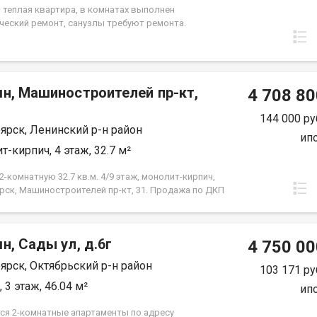
я. Вся сумма в договоре, один взрослый
, теплая квартира, в комнатах выполнен
нник.
ческий ремонт, санузлы требуют ремонта.
лены окна ПВХ, балкон остеклен ( дерево). Проход
 закрывается. Дом газифицирован! Район с
й инфраструктурой, в шаговой доступности 2
сада, 2 школы, плавательный клуб Сибирь, церковь,
мн, Машиностроителей пр-кт,
культуры и спорта Металлургов, магазины,
4 708 80
й комплекс Роща, парк "Гвардейский", набережная
й берег". Без проблем можно уехать в любую точку
144 000 ру
ярск, Ленинский р-н район
 Документы полностью готовы к продаже, долгов и
ип
ений на квартире нет! Торг возможен! Чистая
т-кирпич, 4 этаж, 32.7 м²
.
-комнатную 32.7 кв.м. 4/9 этаж, монолит-кирпич,
рск, Машиностроителей пр-кт, 31. Продажа по ДКП
ЗАСТРОЙЩИКА
н, Сады ул, д.6г
4 750 00
ярск, Октябрьский р-н район
103 171 ру
 3 этаж, 46.04 м²
ип
ся 2-комнатные апартаменты по адресу