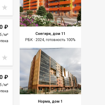
0 ₽
Снегири, дом 11
б./м²
РБК ∙ 2024, готовность 100%
отека
0 ₽
б./м²
отека
Норма, дом 1