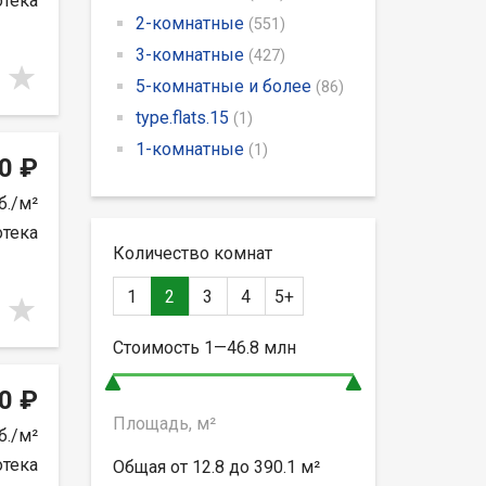
отека
2-комнатные
(551)
3-комнатные
(427)
5-комнатные и более
(86)
type.flats.15
(1)
1-комнатные
(1)
0 ₽
б./м²
отека
Количество комнат
1
2
3
4
5+
Стоимость
1—46.8
млн
0 ₽
Площадь, м²
б./м²
отека
Общая от
12.8 до 390.1
м²