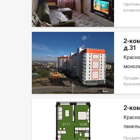
сентябр
Светлая
собстве
космети
Установ
на этаж
развито
детских 
2-ко
дворец 
торговы
д.31
"Зелены
Красно
города.
обремен
моноли
продажа
Продам 2
Красноя
НЕ ОТ 
2-ком
Красно
панель,
Продает