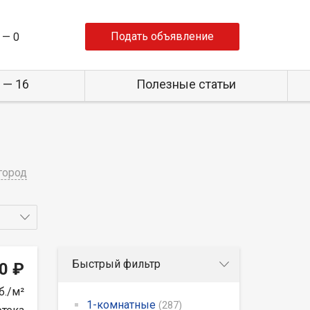
Подать объявление
 —
0
 — 16
Полезные статьи
город
Быстрый фильтр
0 ₽
б./м²
1-комнатные
(287)