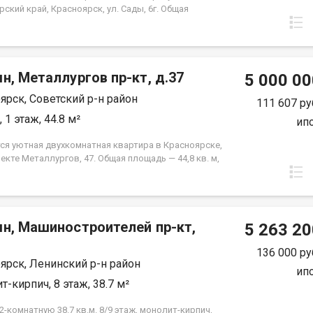
ский край, Красноярск, ул. Сады, 6г. Общая
 квартиры — 46,04 кв.м., Апартаменты
аются как универсальный вид недвижимости: - для
ного проживания; - сдачи в аренду (близость к
редними учебными заведениям); - использования
н, Металлургов пр-кт, д.37
щения для бизнеса. В экологически чистом районе.
5 000 00
а ипотека.
ярск, Советский р-н район
111 607 ру
 1 этаж, 44.8 м²
ип
ся уютная двухкомнатная квартира в Красноярске,
екте Металлургов, 47. Общая площадь — 44,8 кв. м,
ощадь — 28 кв. м, кухня — 6 кв. м. Квартира
жена на первом этаже пятиэтажного панельного
остроенного в 1967 году. Высота потолков
ет 2,5 метра. Окна выходят во двор, что
мн, Машиностроителей пр-кт,
ит вам тишину и спокойствие. Квартира в
5 263 20
ном жилом состоянии, что дает вам возможность
 интерьер по своему вкусу и воплотить любые
136 000 ру
ярск, Ленинский р-н район
рские идеи. Совмещенный санузел, который можно
ип
вать по своему усмотрению. В шаговой
т-кирпич, 8 этаж, 38.7 м²
ости находятся все необходимые объекты
руктуры: школы, детские сады, клиники и
-комнатную 38.7 кв.м. 8/9 этаж, монолит-кирпич,