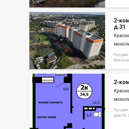
2-ко
д.31
Красно
моноли
Продам 2
Красноя
НЕ ОТ 
2-ком
Красно
моноли
Продам к
дом 55.
кирпично
гостиная