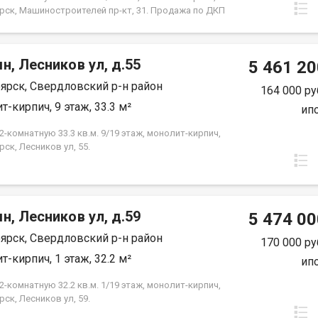
ы. Это идеальное местоположение для семей с
рск, Машиностроителей пр-кт, 31. Продажа по ДКП
 всех, кто ценит удобство и доступность городских
ЗАСТРОЙЩИКА
ассмотрим все виды расчёта. Возможно
ование мат капитала и жилищного сертификата.
юр сопровождение сделки. Помощь в оформлении
н, Лесников ул, д.55
5 461 20
 Покажу в удобное для вас время по
ярск, Свердловский р-н район
ённости.
164 000 ру
т-кирпич, 9 этаж, 33.3 м²
ип
-комнатную 33.3 кв.м. 9/19 этаж, монолит-кирпич,
ск, Лесников ул, 55.
н, Лесников ул, д.59
5 474 00
ярск, Свердловский р-н район
170 000 ру
т-кирпич, 1 этаж, 32.2 м²
ип
-комнатную 32.2 кв.м. 1/19 этаж, монолит-кирпич,
ск, Лесников ул, 59.