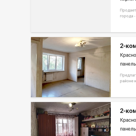
Продаетс
города -
Квартир
дома 19
2-ком
Красно
панель,
Предлаг
районе 
первом 
находитс
окна вы
ремонта
2-ком
Для хра
Развита
Красно
детские
останов
панель,
прожива