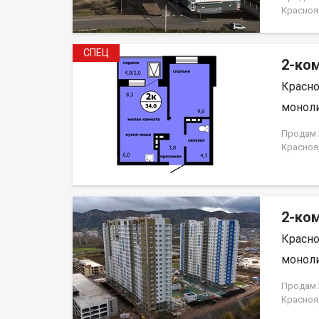
магазин
Красноя
детьми и
НЕ ОТ 
благ. Р
использ
СПЕЦ
Полное 
2-ком
ипотеки.
Красно
договор
моноли
Продам 2
Краснояр
2-ком
Красно
моноли
Продам 2
Краснояр