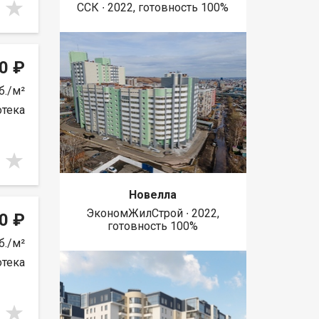
ССК ∙ 2022, готовность 100%
0 ₽
б./м²
отека
Новелла
ЭкономЖилСтрой ∙ 2022,
0 ₽
готовность 100%
б./м²
отека