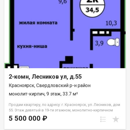
2-комн, Лесников ул, д.55
Красноярск, Свердловский р-н район
монолит-кирпич, 9 этаж, 33.7 м²
Продам квартиру, по адресу: г. Красноярск, ул. Лесников, дом
55. Этаж девятый в 19-ти этажном, монолитно-кирпичном
доме. Общая площадь- 33.7 кв.м., кухня-гостиная-14,6 кв.м.,
5 500 000 ₽
спальня--10,3 кв.м. Предчистовая отделка от застройщика.
Экологически благоприятный район с красивыми видами на