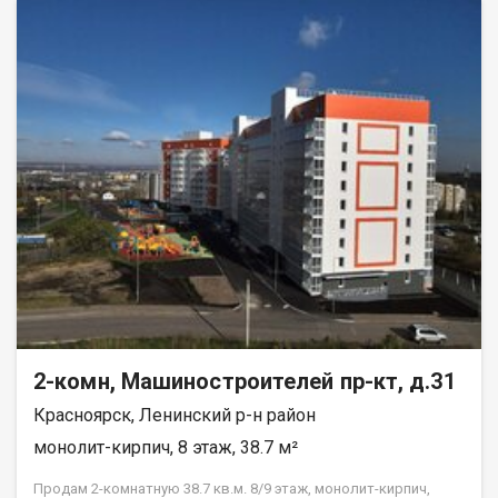
вам тишину и спокойствие. Квартира в аккуратном жилом
состоянии, что дает вам возможность создать интерьер по
своему вкусу и воплотить любые дизайнерские идеи.
Совмещенный санузел, который можно оборудовать по
своему усмотрению. В шаговой доступности находятся все
необходимые объекты инфраструктуры: школы, детские
сады, клиники и магазины. Это идеальное местоположение
для семей с детьми и всех, кто ценит удобство и доступность
городских благ. Рассмотрим все виды расчёта. Возможно
использование мат капитала и жилищного сертификата.
Полное юр сопровождение сделки. Помощь в оформлении
ипотеки. Покажу в удобное для вас время по договорённости.
2-комн, Машиностроителей пр-кт, д.31
Красноярск, Ленинский р-н район
монолит-кирпич, 8 этаж, 38.7 м²
Продам 2-комнатную 38.7 кв.м. 8/9 этаж, монолит-кирпич,