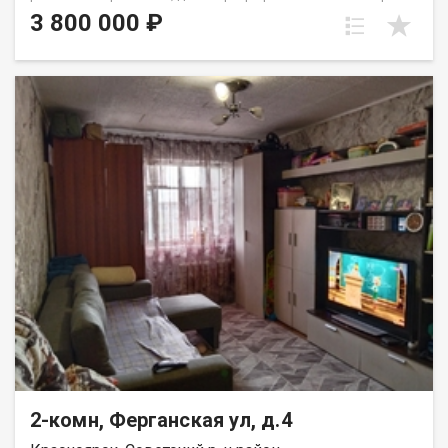
этаже пятиэтажного панельного дома. Дом находится в тихом,
3 800 000 ₽
спокойном и очень зеленом районе, окна выходят во двор,
высоко от земли. Квартира требует ремонта, установлены
стекло пакеты и новые радиаторы. Для хранения вещей есть
вместительная кладовка. Развитая инфраструктура, в
шаговой доступности школы, детские сада, Аэрокосмический
колледж, автобусные остановки и все необходимое для
комфортного проживания. Выход на сделку возможен после
первого сентября. Вся сумма в договоре, один взрослый
собственник.
2-комн, Ферганская ул, д.4