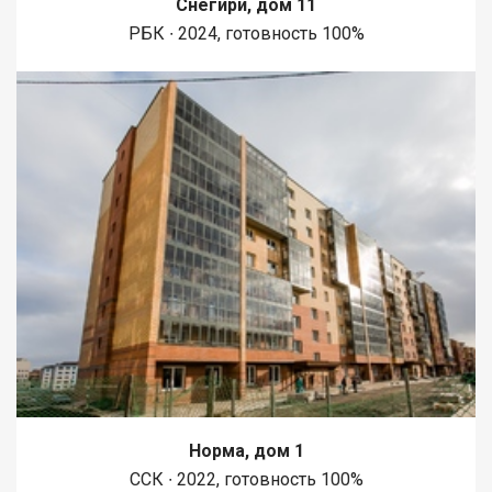
Снегири, дом 11
1450 метров вдоль реки Енисей и 500 метров вдоль реки
РБК ∙ 2024, готовность 100%
Базаиха с организованными спусками к воде и остановкой
речного пассажирского транспорта возле ледовой арены.
Сеть пешеходных и велосипедно-роликовых дорожек по
всему району. В целях безопасности велосипедно-роликовая
дорожка от пешеходной изолирована бордюром высотой 10
см. В пер
Норма, дом 1
ССК ∙ 2022, готовность 100%