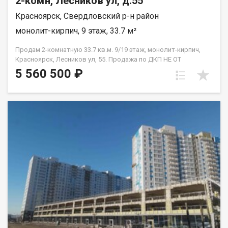
2-комн, Лесников ул, д.55
Красноярск, Свердловский р-н район
монолит-кирпич, 9 этаж, 33.7 м²
Продам 2-комнатную 33.7 кв.м. 9/19 этаж, монолит-кирпич,
Красноярск, Лесников ул, 55. Продажа по ДКП НЕ ОТ
ЗАСТРОЙЩИКА
5 560 500 ₽