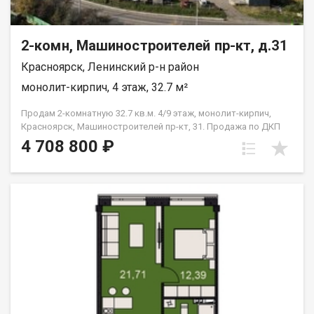
2-комн, Машиностроителей пр-кт, д.31
Красноярск, Ленинский р-н район
монолит-кирпич, 4 этаж, 32.7 м²
Продам 2-комнатную 32.7 кв.м. 4/9 этаж, монолит-кирпич,
Красноярск, Машиностроителей пр-кт, 31. Продажа по ДКП
НЕ ОТ ЗАСТРОЙЩИКА
4 708 800 ₽