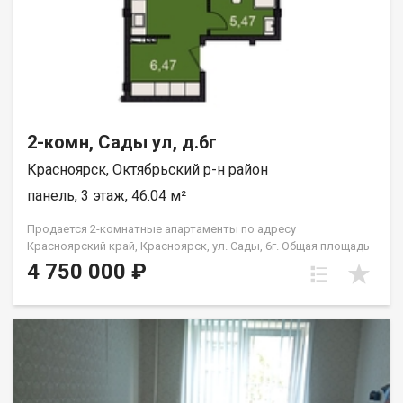
2-комн, Сады ул, д.6г
Красноярск, Октябрьский р-н район
панель, 3 этаж, 46.04 м²
Продается 2-комнатные апартаменты по адресу
Красноярский край, Красноярск, ул. Сады, 6г. Общая площадь
квартиры — 46,04 кв.м., Апартаменты предлагаются как
4 750 000 ₽
универсальный вид недвижимости: - для собственного
проживания; - сдачи в аренду (близость к СФУ и средними
учебными заведениям); - использования как помещения для
бизнеса. В экологически чистом районе. Возможна ипотека.