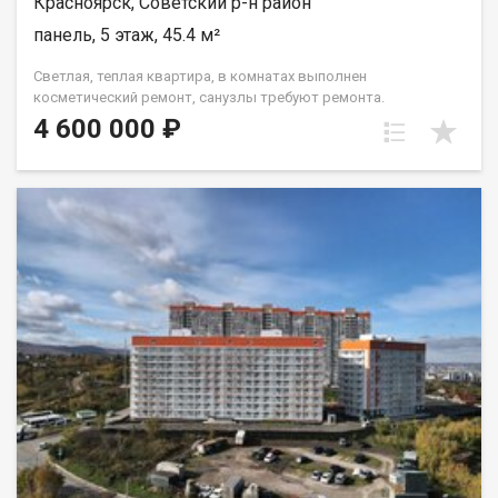
Красноярск, Советский р-н район
панель, 5 этаж, 45.4 м²
Светлая, теплая квартира, в комнатах выполнен
косметический ремонт, санузлы требуют ремонта.
Установлены окна ПВХ, балкон остеклен ( дерево). Проход на
4 600 000 ₽
этаж закрывается. Дом газифицирован! Район с развитой
инфраструктурой, в шаговой доступности 2 детских сада, 2
школы, плавательный клуб Сибирь, церковь, дворец
культуры и спорта Металлургов, магазины, торговый
комплекс Роща, парк "Гвардейский", набережная "Зеленый
берег". Без проблем можно уехать в любую точку города.
Документы полностью готовы к продаже, долгов и
обременений на квартире нет! Торг возможен! Чистая
продажа.