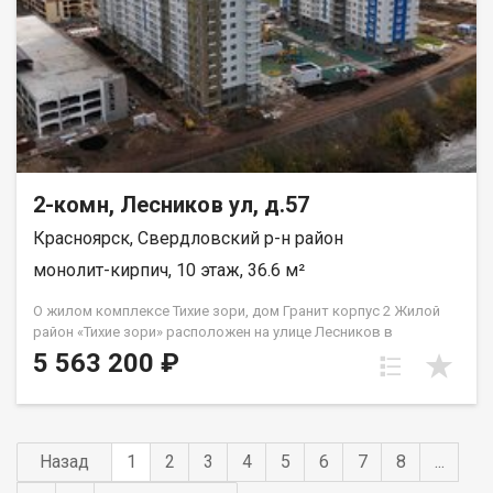
2-комн, Лесников ул, д.57
Красноярск, Свердловский р-н район
монолит-кирпич, 10 этаж, 36.6 м²
О жилом комплексе Тихие зори, дом Гранит корпус 2 Жилой
район «Тихие зори» расположен на улице Лесников в
Свердловском районе Красноярска и представлен
5 563 200 ₽
монолитно-кирпичными домами различной этажности. Дом
«Гранит» состоит из двух 19-этажных корпусов и двух
наземных автостоянок. Во 2м корпусе 3 подъезда на 432
квартиры класса «комфорт» площадью от 21 до 91 кв.м.
Преимущества жилого района «Тихие зори» Экологически
Назад
1
2
3
4
5
6
7
8
...
благоприятный район с красивыми видами на реку Енисей и