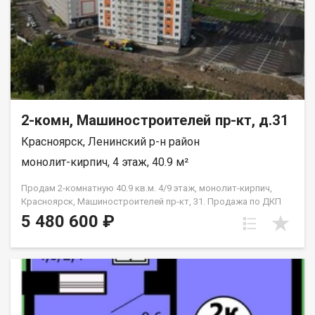
2-комн, Машиностроителей пр-кт, д.31
Красноярск, Ленинский р-н район
монолит-кирпич, 4 этаж, 40.9 м²
Продам 2-комнатную 40.9 кв.м. 4/9 этаж, монолит-кирпич,
Красноярск, Машиностроителей пр-кт, 31. Продажа по ДКП
НЕ ОТ ЗАСТРОЙЩИКА
5 480 600 ₽