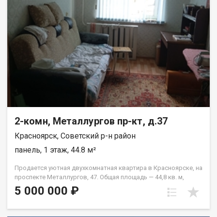
2-комн, Металлургов пр-кт, д.37
Красноярск, Советский р-н район
панель, 1 этаж, 44.8 м²
Продается уютная двухкомнатная квартира в Красноярске, на
проспекте Металлургов, 47. Общая площадь — 44,8 кв. м,
жилая площадь — 28 кв. м, кухня — 6 кв. м. Квартира
5 000 000 ₽
расположена на первом этаже пятиэтажного панельного
дома, построенного в 1967 году. Высота потолков
составляет 2,5 метра. Окна выходят во двор, что обеспечит