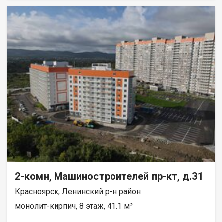
реку Енисей и предгорье Саян. Высокая транспортная
доступность до других районов города. Близость знаковых
мест отдыха, досуга и развлечений - заповедник «Столбы»,
Фанпарк «Бобровый лог» и парк флоры и фауны «Роев ручей».
Благоустроенная набережная протяженностью 1450 метров
вдоль реки Енисей и 500 метров вдоль реки Базаиха с
организованными спусками к воде и остановкой речного
пассажирского транспорта возле ледовой арены. Сеть
пешеходных и велосипедно-роликовых дорожек по всему
району. Бесшумные современные лифты. Наземные
автостоянки на 175 и 297 машино-мест.
2-комн, Машиностроителей пр-кт, д.31
Красноярск, Ленинский р-н район
монолит-кирпич, 8 этаж, 41.1 м²