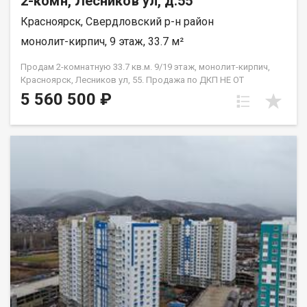
2-комн, Лесников ул, д.55
Красноярск, Свердловский р-н район
монолит-кирпич, 9 этаж, 33.7 м²
Продам 2-комнатную 33.7 кв.м. 9/19 этаж, монолит-кирпич,
Красноярск, Лесников ул, 55. Продажа по ДКП НЕ ОТ
ЗАСТРОЙЩИКА
5 560 500 ₽