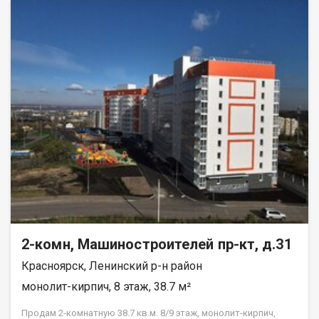
вам тишину и спокойствие. Квартира в аккуратном жилом
состоянии, что дает вам возможность создать интерьер по
своему вкусу и воплотить любые дизайнерские идеи.
Совмещенный санузел, который можно оборудовать по
своему усмотрению. В шаговой доступности находятся все
необходимые объекты инфраструктуры: школы, детские
сады, клиники и магазины. Это идеальное местоположение
для семей с детьми и всех, кто ценит удобство и доступность
городских благ. Рассмотрим все виды расчёта. Возможно
использование мат капитала и жилищного сертификата.
Полное юр сопровождение сделки. Помощь в оформлении
ипотеки. Покажу в удобное для вас время по договорённости.
2-комн, Машиностроителей пр-кт, д.31
Красноярск, Ленинский р-н район
монолит-кирпич, 8 этаж, 38.7 м²
Продам 2-комнатную 38.7 кв.м. 8/9 этаж, монолит-кирпич,