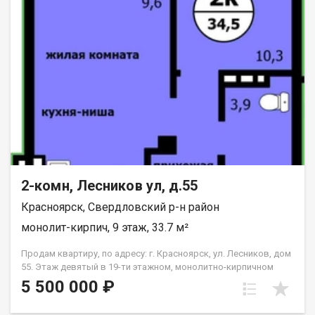
2-комн, Лесников ул, д.55
Красноярск, Свердловский р-н район
монолит-кирпич, 9 этаж, 33.7 м²
Продам квартиру, по адресу: г. Красноярск, ул. Лесников, дом
55. Этаж девятый в 19-ти этажном, монолитно-кирпичном
доме. Общая площадь- 33.7 кв.м., кухня-гостиная-14,6 кв.м.,
5 500 000 ₽
спальня--10,3 кв.м. Предчистовая отделка от застройщика.
Экологически благоприятный район с красивыми видами на