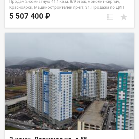
Продам 2-комнатную 41.1 кв.м. 8/9 этаж, монолит-кирпич,
Красноярск, Машиностроителей пр-кт, 31. Продажа по ДКП
НЕ ОТ ЗАСТРОЙЩИКА
5 507 400 ₽