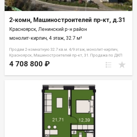
2-комн, Машиностроителей пр-кт, д.31
Красноярск, Ленинский р-н район
монолит-кирпич, 4 этаж, 32.7 м²
Продам 2-комнатную 32.7 кв.м. 4/9 этаж, монолит-кирпич,
Красноярск, Машиностроителей пр-кт, 31. Продажа по ДКП
НЕ ОТ ЗАСТРОЙЩИКА
4 708 800 ₽