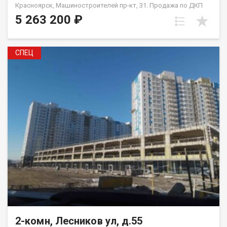
Красноярск, Машиностроителей пр-кт, 31. Продажа по ДКП
НЕ ОТ ЗАСТРОЙЩИКА
5 263 200 ₽
СПЕЦ
2-комн, Лесников ул, д.55