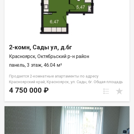
2-комн, Сады ул, д.6г
Красноярск, Октябрьский р-н район
панель, 3 этаж, 46.04 м²
Продается 2-комнатные апартаменты по адресу
Красноярский край, Красноярск, ул. Сады, 6г. Общая площадь
квартиры — 46,04 кв.м., Апартаменты предлагаются как
4 750 000 ₽
универсальный вид недвижимости: - для собственного
проживания; - сдачи в аренду (близость к СФУ и средними
учебными заведениям); - использования как помещения для
бизнеса. В экологически чистом районе. Возможна ипотека.