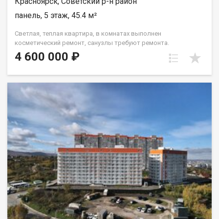
Красноярск, Советский р-н район
панель, 5 этаж, 45.4 м²
Светлая, теплая квартира, в комнатах выполнен
косметический ремонт, санузлы требуют ремонта.
Установлены окна ПВХ, балкон остеклен ( дерево). Проход на
4 600 000 ₽
этаж закрывается. Дом газифицирован! Район с развитой
инфраструктурой, в шаговой доступности 2 детских сада, 2
школы, плавательный клуб Сибирь, церковь, дворец
культуры и спорта Металлургов, магазины, торговый
комплекс Роща, парк "Гвардейский", набережная "Зеленый
берег". Без проблем можно уехать в любую точку города.
Документы полностью готовы к продаже, долгов и
обременений на квартире нет! Торг возможен! Чистая
продажа.