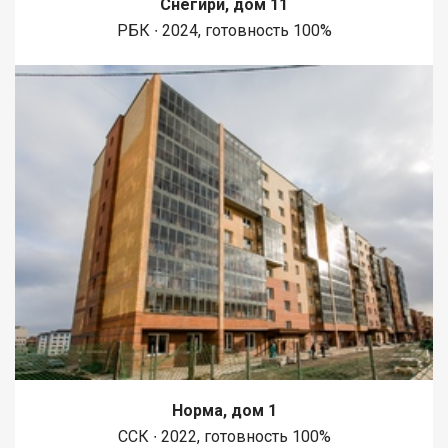
Снегири, дом 11
1450 метров вдоль реки Енисей и 500 метров вдоль реки
РБК ∙ 2024, готовность 100%
Базаиха с организованными спусками к воде и остановкой
речного пассажирского транспорта возле ледовой арены.
Сеть пешеходных и велосипедно-роликовых дорожек по
всему району. В целях безопасности велосипедно-роликовая
дорожка от пешеходной изолирована бордюром высотой 10
см. В пер
Норма, дом 1
ССК ∙ 2022, готовность 100%