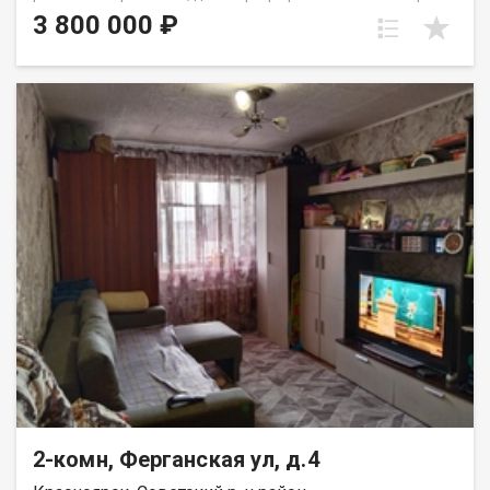
этаже пятиэтажного панельного дома. Дом находится в тихом,
3 800 000 ₽
спокойном и очень зеленом районе, окна выходят во двор,
высоко от земли. Квартира требует ремонта, установлены
стекло пакеты и новые радиаторы. Для хранения вещей есть
вместительная кладовка. Развитая инфраструктура, в
шаговой доступности школы, детские сада, Аэрокосмический
колледж, автобусные остановки и все необходимое для
комфортного проживания. Выход на сделку возможен после
первого сентября. Вся сумма в договоре, один взрослый
собственник.
2-комн, Ферганская ул, д.4