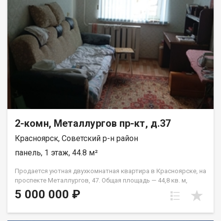
2-комн, Металлургов пр-кт, д.37
Красноярск, Советский р-н район
панель, 1 этаж, 44.8 м²
Продается уютная двухкомнатная квартира в Красноярске, на
проспекте Металлургов, 47. Общая площадь — 44,8 кв. м,
жилая площадь — 28 кв. м, кухня — 6 кв. м. Квартира
5 000 000 ₽
расположена на первом этаже пятиэтажного панельного
дома, построенного в 1967 году. Высота потолков
составляет 2,5 метра. Окна выходят во двор, что обеспечит