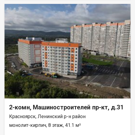
реку Енисей и предгорье Саян. Высокая транспортная
доступность до других районов города. Близость знаковых
мест отдыха, досуга и развлечений - заповедник «Столбы»,
Фанпарк «Бобровый лог» и парк флоры и фауны «Роев ручей».
Благоустроенная набережная протяженностью 1450 метров
вдоль реки Енисей и 500 метров вдоль реки Базаиха с
организованными спусками к воде и остановкой речного
пассажирского транспорта возле ледовой арены. Сеть
пешеходных и велосипедно-роликовых дорожек по всему
району. Бесшумные современные лифты. Наземные
автостоянки на 175 и 297 машино-мест.
2-комн, Машиностроителей пр-кт, д.31
Красноярск, Ленинский р-н район
монолит-кирпич, 8 этаж, 41.1 м²