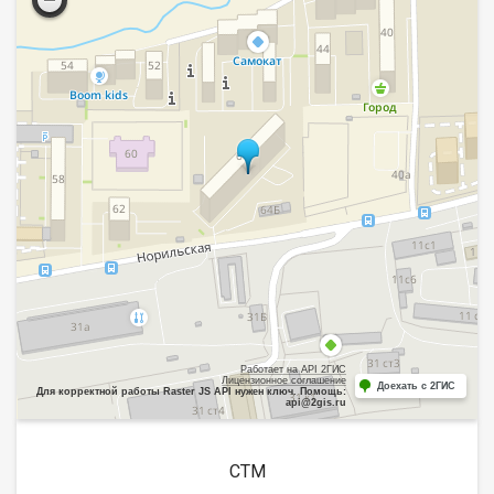
Работает на API 2ГИС
Лицензионное соглашение
Доехать с 2ГИС
Для корректной работы Raster JS API нужен ключ. Помощь:
api@2gis.ru
СТМ